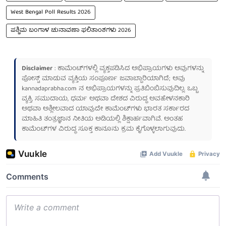
West Bengal Poll Results 2026
ಪಶ್ಚಿಮ ಬಂಗಾಳ ಚುನಾವಣಾ ಫಲಿತಾಂಶಗಳು 2026
Disclaimer
: ಕಾಮೆಂಟ್‌ಗಳಲ್ಲಿ ವ್ಯಕ್ತಪಡಿಸಿದ ಅಭಿಪ್ರಾಯಗಳು ಅವುಗಳನ್ನು
ಪೋಸ್ಟ್ ಮಾಡುವ ವ್ಯಕ್ತಿಯ ಸಂಪೂರ್ಣ ಜವಾಬ್ದಾರಿಯಾಗಿದೆ; ಅವು
kannadaprabha.com
ನ ಅಭಿಪ್ರಾಯಗಳನ್ನು ಪ್ರತಿಬಿಂಬಿಸುವುದಿಲ್ಲ. ಒಬ್ಬ
ವ್ಯಕ್ತಿ, ಸಮುದಾಯ, ಧರ್ಮ ಅಥವಾ ದೇಶದ ವಿರುದ್ಧ ಅವಹೇಳನಕಾರಿ
ಅಥವಾ ಅಶ್ಲೀಲವಾದ ಯಾವುದೇ ಕಾಮೆಂಟ್‌ಗಳು ಭಾರತ ಸರ್ಕಾರದ
ಮಾಹಿತಿ ತಂತ್ರಜ್ಞಾನ ನೀತಿಯ ಅಡಿಯಲ್ಲಿ ಶಿಕ್ಷಾರ್ಹವಾಗಿವೆ. ಅಂತಹ
ಕಾಮೆಂಟ್‌ಗಳ ವಿರುದ್ಧ ಸೂಕ್ತ ಕಾನೂನು ಕ್ರಮ ಕೈಗೊಳ್ಳಲಾಗುವುದು.