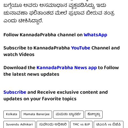
ಬಗ್ಗೆಯೂ ಅವರು ಅಸಮಾಧಾನ ವ್ಯಕ್ತಪಡಿಸಿದ್ದು, ಇದು
ಚುನಾವಣಾ ಫಲಿತಾಂಶದ ಮೇಲೆ ಪ್ರಭಾವ ಬೀರುವ ತಂತ್ರ
ಎಂದು ಟೀಕಿಸಿದ್ದಾರೆ.
Follow KannadaPrabha channel on
WhatsApp
Subscribe to KannadaPrabha
YouTube
Channel and
watch Videos
Download the
KannadaPrabha News app
to follow
the latest news updates
Subscribe
and Receive exclusive content and
updates on your favorite topics
Kolkata
Mamata Banerjee
ಮಮತಾ ಬ್ಯಾನರ್ಜಿ
ಕೋಲ್ಕತ್ತಾ
Suvendu Adhikari
ಸುವೇಂದು ಅಧಿಕಾರಿ
TMC vs BJP
ಟಿಎಂಸಿ vs ಬಿಜೆಪಿ