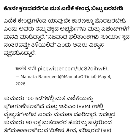
ಕೊನೇ ಕ್ಷಣದವರೆಗೂ ಮತ ಎಣಿಕೆ ಕೇಂದ್ರ ಬಿಟ್ಟು ಬರಬೇಡಿ
ಎಣಿಕೆ ಕೇಂದ್ರಗಳಿಂದ ಯಾವುದೇ ಕಾರಣಕ್ಕೂ ಹೊರಬರಬೇಡಿ
ಎಂದು ಅವರು ತಮ್ಮ ಪಕ್ಷದ ಅಭ್ಯರ್ಥಿಗಳು ಮತ್ತು ಏಜೆಂಟ್‌ಗಳಿಗೆ
ಮನವಿ ಮಾಡಿದ್ದಾರೆ. "ನಿಜವಾದ ಫಲಿತಾಂಶಗಳು ಸೂರ್ಯಾಸ್ತದ
ನಂತರವಷ್ಟೇ ತಿಳಿಯಲಿವೆ" ಎಂದು ಅವರು ವಿಶ್ವಾಸ
ವ್ಯಕ್ತಪಡಿಸಿದ್ದಾರೆ.
জরুরি বার্তা
pic.twitter.com/Uc82oihwEL
— Mamata Banerjee (@MamataOfficial)
May 4,
2026
ಸುಮಾರು 100 ಕಡೆಗಳಲ್ಲಿ ಮತ ಎಣಿಕೆಯನ್ನು
ಸ್ಥಗಿತಗೊಳಿಸಲಾಗಿದೆ ಮತ್ತು ಇವಿಎಂ (EVM) ಗಳಲ್ಲಿ
ವ್ಯತ್ಯಾಸಗಳಾಗಿವೆ ಎಂದು ಮಮತಾ ದೂರಿದ್ದಾರೆ. ಇದಲ್ಲದೆ
ಸುಮಾರು 90 ಲಕ್ಷ ಮತದಾರರ ಹೆಸರನ್ನು ಪಟ್ಟಿಯಿಂದ
ತೆಗೆದುಹಾಕಲಾಗಿರುವ 'ವಿಶೇಷ ತೀವ್ರ ಪರಿಷ್ಕರಣೆ' (SIR)