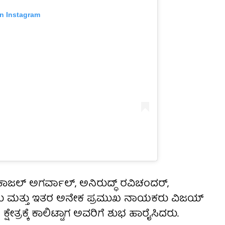
on Instagram
 ಕಾಜಲ್ ಅಗರ್ವಾಲ್, ಅನಿರುದ್ಧ್ ರವಿಚಂದರ್,
ಾಬು ಮತ್ತು ಇತರ ಅನೇಕ ಪ್ರಮುಖ ನಾಯಕರು ವಿಜಯ್
ತ್ರಕ್ಕೆ ಕಾಲಿಟ್ಟಾಗ ಅವರಿಗೆ ಶುಭ ಹಾರೈಸಿದರು.