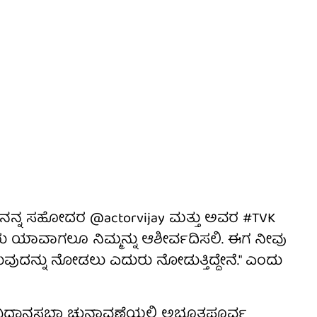
ಿದ ನನ್ನ ಸಹೋದರ @actorvijay ಮತ್ತು ಅವರ #TVK
ರು ಯಾವಾಗಲೂ ನಿಮ್ಮನ್ನು ಆಶೀರ್ವದಿಸಲಿ. ಈಗ ನೀವು
ದನ್ನು ನೋಡಲು ಎದುರು ನೋಡುತ್ತಿದ್ದೇನೆ." ಎಂದು
ು ವಿಧಾನಸಭಾ ಚುನಾವಣೆಯಲ್ಲಿ ಅಭೂತಪೂರ್ವ