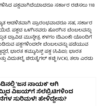
ು ಗಳಿಸಿದ ಪಕ್ಷವಾಗಿದೆಯಾದರೂ ಸರ್ಕಾರ ರಚಿಸಲು 118
ಸಂಖ್ಯಾತ ಆಡಳಿತವಾಗಿ ಪ್ರಾರಂಭವಾದರೂ ಸಹ, ಸರ್ಕಾರ
ತೆಯಿದೆ. ಪಕ್ಷದ ಒಳಗಿನವರು ಹೊರಗಿನ ಬೆಂಬಲವನ್ನು
ತುತ ದ್ರಾವಿಡ ಮುನ್ನೇತ್ರ ಕಳಗಂ (ಡಿಎಂಕೆ) ಯೊಂದಿಗೆ
ಿರುವ ಪಕ್ಷಗಳಿಂದಲೇ ಬೆಂಬಲವನ್ನು ಪಡೆಯುವ
ದಿದ್ದರೆ, ಭಾರತ ಕಮ್ಯುನಿಸ್ಟ್ ಪಕ್ಷ (ಸಿಪಿಐ); ಭಾರತ
)); ಮತ್ತು ವಿದುತಲೈ ಚಿರುತೈಗಲ್ ಕಚ್ಚಿ (VCK), ತಲಾ ಎರಡು
ಿನಲ್ಲಿ 'ಜನ ನಾಯಕ' ಆಗಿ
ಿದ ವಿಜಯ್‌ಗೆ ಸೆಲೆಬ್ರಿಟಿಗಳಿಂದ
ಗಳ ಸುರಿಮಳೆ! ಹೇಳಿದ್ದೇನು?