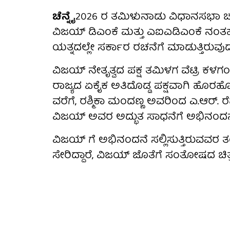
ಚೆನ್ನೈ
2026 ರ ತಮಿಳುನಾಡು ವಿಧಾನಸಭಾ ಚು
ವಿಜಯ್ ಡಿಎಂಕೆ ಮತ್ತು ಎಐಎಡಿಎಂಕೆ ನಂತಹ
ಯತ್ನದಲ್ಲೇ ಸರ್ಕಾರ ರಚನೆಗೆ ಮಾಡುತ್ತಿರುವು
ವಿಜಯ್ ನೇತೃತ್ವದ ಪಕ್ಷ ತಮಿಳಗ ವೆಟ್ರಿ ಕಳಗಂ (ಟಿ
ರಾಜ್ಯದ ಏಕೈಕ ಅತಿದೊಡ್ಡ ಪಕ್ಷವಾಗಿ ಹೊರಹ
ವರೆಗೆ, ರಶ್ಮಿಕಾ ಮಂದಣ್ಣ ಅವರಿಂದ ಎ.ಆರ್. ರೆಹ
ವಿಜಯ್ ಅವರ ಅದ್ಭುತ ಸಾಧನೆಗೆ ಅಭಿನಂದನೆ ಸಲ
ವಿಜಯ್ ಗೆ ಅಭಿನಂದನೆ ಸಲ್ಲಿಸುತ್ತಿರುವವರ ತ
ಸೇರಿದ್ದಾರೆ, ವಿಜಯ್ ಜೊತೆಗೆ ಸಂತೋಷದ ಚಿತ್ರ