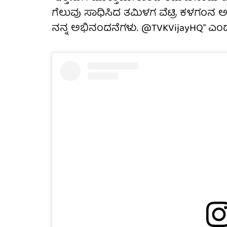
ಗೆಲುವು ಸಾಧಿಸಿದ ತಮಿಳಗ ವೆಟ್ರಿ ಕಳಗಂನ ಅಧ್
ನನ್ನ ಅಭಿನಂದನೆಗಳು. @TVKVijayHQ" ಎಂದ