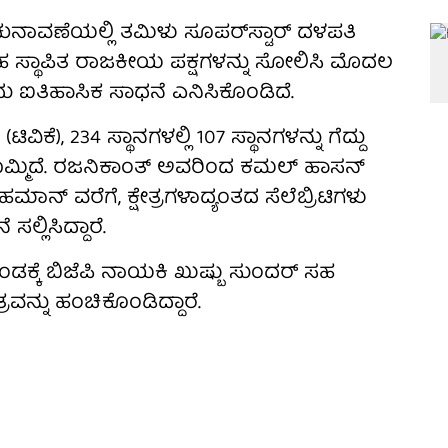
ನಾವಣೆಯಲ್ಲಿ ತಮಿಳು ಸೂಪರ್‌ಸ್ಟಾರ್ ದಳಪತಿ
 ಸ್ಥಾಪಿತ ರಾಜಕೀಯ ಪಕ್ಷಗಳನ್ನು ಸೋಲಿಸಿ ಮೊದಲ
ದು ಐತಿಹಾಸಿಕ ಸಾಧನೆ ಎನಿಸಿಕೊಂಡಿದೆ.
ವಿಕೆ), 234 ಸ್ಥಾನಗಳಲ್ಲಿ 107 ಸ್ಥಾನಗಳನ್ನು ಗೆದ್ದು
ೊಮ್ಮಿದೆ. ರಜನಿಕಾಂತ್ ಅವರಿಂದ ಕಮಲ್ ಹಾಸನ್
ಮಾನ್ ವರೆಗೆ, ಕ್ಷೇತ್ರಗಳಾದ್ಯಂತದ ಸೆಲೆಬ್ರಿಟಿಗಳು
್ಲಿಸಿದ್ದಾರೆ.
ಂಡಕ್ಕೆ ಬಿಜೆಪಿ ನಾಯಕಿ ಖುಷ್ಬು ಸುಂದರ್ ಸಹ
ವನ್ನು ಹಂಚಿಕೊಂಡಿದ್ದಾರೆ.