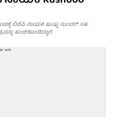
ೆಪಿ ನಾಯಕಿ Kushboo
ಂಡಕ್ಕೆ ಬಿಜೆಪಿ ನಾಯಕಿ ಖುಷ್ಬು ಸುಂದರ್ ಸಹ
ವನ್ನು ಹಂಚಿಕೊಂಡಿದ್ದಾರೆ.