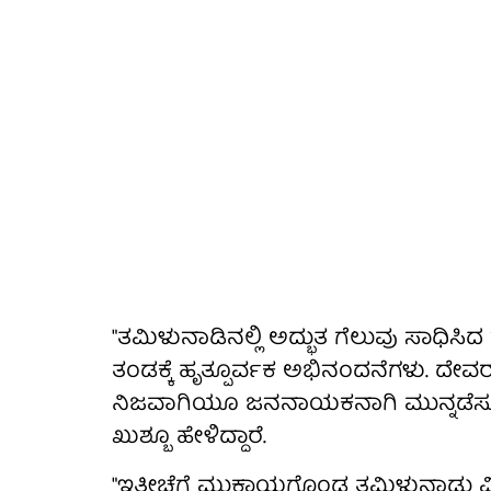
"ತಮಿಳುನಾಡಿನಲ್ಲಿ ಅದ್ಭುತ ಗೆಲುವು ಸಾಧಿಸ
ತಂಡಕ್ಕೆ ಹೃತ್ಪೂರ್ವಕ ಅಭಿನಂದನೆಗಳು. ದೇವ
ನಿಜವಾಗಿಯೂ ಜನನಾಯಕನಾಗಿ ಮುನ್ನಡೆಸುವು
ಖುಶ್ಬೂ ಹೇಳಿದ್ದಾರೆ.
"ಇತ್ತೀಚೆಗೆ ಮುಕ್ತಾಯಗೊಂಡ ತಮಿಳುನಾಡ