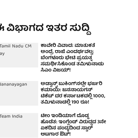
 ವಿಭಾಗದ ಇತರ ಸುದ್ದಿ
ಕಾವೇರಿ ವಿವಾದ: ಮಾತುಕತೆ
ಅಂದ್ರೆ ರಾಜಿ ಎಂದರ್ಥವಲ್ಲ;
ಬೆಂಗಳೂರು ಭೇಟಿ ಪ್ರಯತ್ನ
ಸಮರ್ಥಿಸಿಕೊಂಡ ತಮಿಳುನಾಡು
ಸಿಎಂ ವಿಜಯ್!
ಅಡ್ವಾನ್ಸ್‌ ಬುಕಿಂಗ್‌ನಲ್ಲೇ ಭರ್ಜರಿ
ಕಮಾಯಿ: ಜನನಾಯಗನ್
ಟಿಕೆಟ್ ದರ ಕರ್ನಾಟಕದಲ್ಲಿ 1000,
ತಮಿಳುನಾಡಲ್ಲಿ 190 ರೂ!
ಟೀಂ ಇಂಡಿಯಾಗೆ ದೊಡ್ಡ
ಹೊಡೆತ: ಇಂಗ್ಲೆಂಡ್ ವಿರುದ್ಧದ 3ನೇ
ಏಕದಿನ ಪಂದ್ಯದಿಂದ ಸ್ಟಾರ್
ಆಟಗಾರ ಔಟ್!