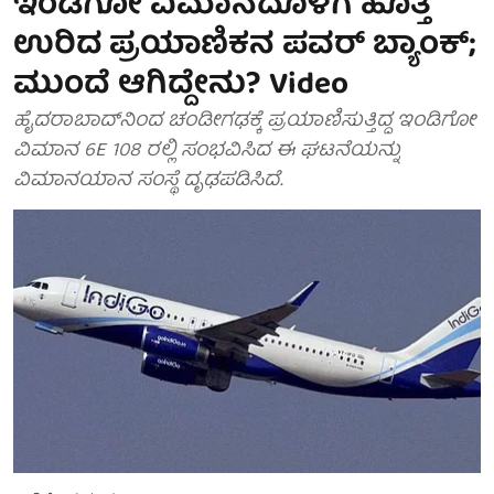
ಇಂಡಿಗೋ ವಿಮಾನದೊಳಗೆ ಹೊತ್ತಿ
ಉರಿದ ಪ್ರಯಾಣಿಕನ ಪವರ್ ಬ್ಯಾಂಕ್‌;
ಮುಂದೆ ಆಗಿದ್ದೇನು? Video
ಹೈದರಾಬಾದ್‌ನಿಂದ ಚಂಡೀಗಢಕ್ಕೆ ಪ್ರಯಾಣಿಸುತ್ತಿದ್ದ ಇಂಡಿಗೋ
ವಿಮಾನ 6E 108 ರಲ್ಲಿ ಸಂಭವಿಸಿದ ಈ ಘಟನೆಯನ್ನು
ವಿಮಾನಯಾನ ಸಂಸ್ಥೆ ದೃಢಪಡಿಸಿದೆ.