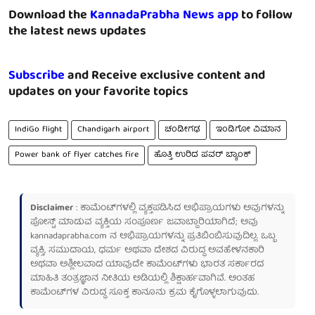
Download the
KannadaPrabha News app
to follow
the latest news updates
Subscribe
and Receive exclusive content and
updates on your favorite topics
IndiGo flight
Chandigarh airport
ಚಂಡೀಗಢ
ಇಂಡಿಗೋ ವಿಮಾನ
Power bank of flyer catches fire
ಹೊತ್ತಿ ಉರಿದ ಪವರ್ ಬ್ಯಾಂಕ್
Disclaimer
: ಕಾಮೆಂಟ್‌ಗಳಲ್ಲಿ ವ್ಯಕ್ತಪಡಿಸಿದ ಅಭಿಪ್ರಾಯಗಳು ಅವುಗಳನ್ನು
ಪೋಸ್ಟ್ ಮಾಡುವ ವ್ಯಕ್ತಿಯ ಸಂಪೂರ್ಣ ಜವಾಬ್ದಾರಿಯಾಗಿದೆ; ಅವು
kannadaprabha.com
ನ ಅಭಿಪ್ರಾಯಗಳನ್ನು ಪ್ರತಿಬಿಂಬಿಸುವುದಿಲ್ಲ. ಒಬ್ಬ
ವ್ಯಕ್ತಿ, ಸಮುದಾಯ, ಧರ್ಮ ಅಥವಾ ದೇಶದ ವಿರುದ್ಧ ಅವಹೇಳನಕಾರಿ
ಅಥವಾ ಅಶ್ಲೀಲವಾದ ಯಾವುದೇ ಕಾಮೆಂಟ್‌ಗಳು ಭಾರತ ಸರ್ಕಾರದ
ಮಾಹಿತಿ ತಂತ್ರಜ್ಞಾನ ನೀತಿಯ ಅಡಿಯಲ್ಲಿ ಶಿಕ್ಷಾರ್ಹವಾಗಿವೆ. ಅಂತಹ
ಕಾಮೆಂಟ್‌ಗಳ ವಿರುದ್ಧ ಸೂಕ್ತ ಕಾನೂನು ಕ್ರಮ ಕೈಗೊಳ್ಳಲಾಗುವುದು.