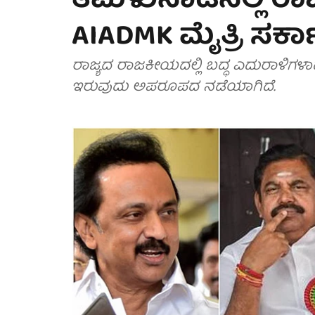
ತಮಿಳುನಾಡಿನಲ್ಲಿ 
AIADMK ಮೈತ್ರಿ ಸರ್
ರಾಜ್ಯದ ರಾಜಕೀಯದಲ್ಲಿ ಬದ್ಧ ಎದುರಾಳಿಗಳಾದ
ಇರುವುದು ಅಪರೂಪದ ನಡೆಯಾಗಿದೆ.