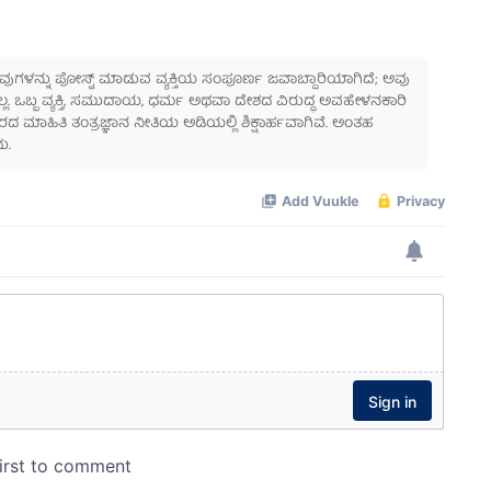
 ಅವುಗಳನ್ನು ಪೋಸ್ಟ್ ಮಾಡುವ ವ್ಯಕ್ತಿಯ ಸಂಪೂರ್ಣ ಜವಾಬ್ದಾರಿಯಾಗಿದೆ; ಅವು
ಲ್ಲ. ಒಬ್ಬ ವ್ಯಕ್ತಿ, ಸಮುದಾಯ, ಧರ್ಮ ಅಥವಾ ದೇಶದ ವಿರುದ್ಧ ಅವಹೇಳನಕಾರಿ
ಾಹಿತಿ ತಂತ್ರಜ್ಞಾನ ನೀತಿಯ ಅಡಿಯಲ್ಲಿ ಶಿಕ್ಷಾರ್ಹವಾಗಿವೆ. ಅಂತಹ
ು.