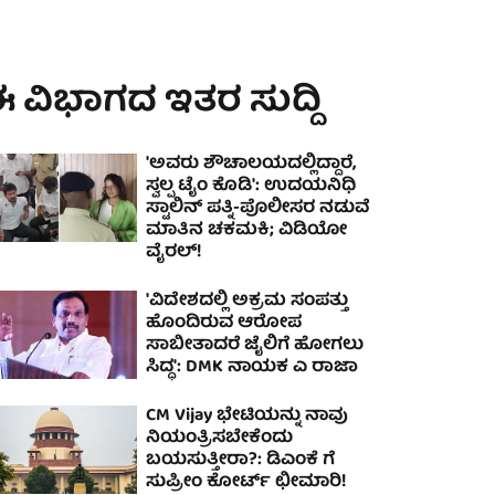
 ವಿಭಾಗದ ಇತರ ಸುದ್ದಿ
'ಅವರು ಶೌಚಾಲಯದಲ್ಲಿದ್ದಾರೆ,
ಸ್ವಲ್ಪ ಟೈಂ ಕೊಡಿ': ಉದಯನಿಧಿ
ಸ್ಟಾಲಿನ್ ಪತ್ನಿ-ಪೊಲೀಸರ ನಡುವೆ
ಮಾತಿನ ಚಕಮಕಿ; ವಿಡಿಯೋ
ವೈರಲ್!
'ವಿದೇಶದಲ್ಲಿ ಅಕ್ರಮ ಸಂಪತ್ತು
ಹೊಂದಿರುವ ಆರೋಪ
ಸಾಬೀತಾದರೆ ಜೈಲಿಗೆ ಹೋಗಲು
ಸಿದ್ಧ': DMK ನಾಯಕ ಎ ರಾಜಾ
CM Vijay ಭೇಟಿಯನ್ನು ನಾವು
ನಿಯಂತ್ರಿಸಬೇಕೆಂದು
ಬಯಸುತ್ತೀರಾ?: ಡಿಎಂಕೆ ಗೆ
ಸುಪ್ರೀಂ ಕೋರ್ಟ್ ಛೀಮಾರಿ!