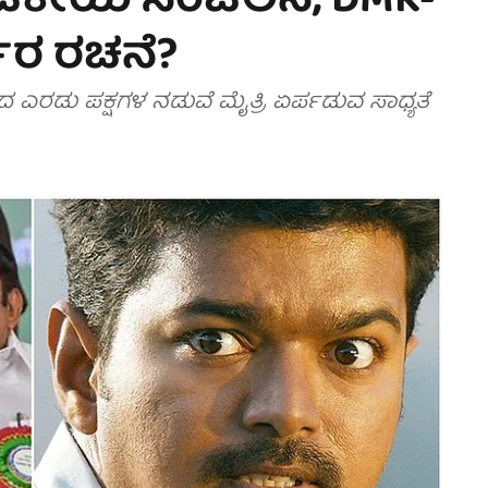
ರಾಜಕೀಯ ಸಂಚಲನ, DMK-
ಕಾರ ರಚನೆ?
 ಎರಡು ಪಕ್ಷಗಳ ನಡುವೆ ಮೈತ್ರಿ ಏರ್ಪಡುವ ಸಾಧ್ಯತೆ