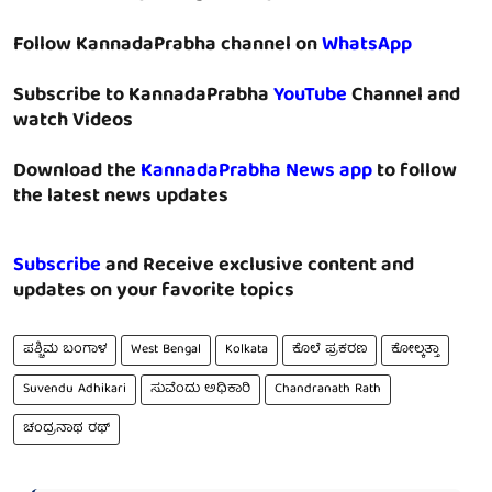
Follow KannadaPrabha channel on
WhatsApp
Subscribe to KannadaPrabha
YouTube
Channel and
watch Videos
Download the
KannadaPrabha News app
to follow
the latest news updates
Subscribe
and Receive exclusive content and
updates on your favorite topics
ಪಶ್ಚಿಮ ಬಂಗಾಳ
West Bengal
Kolkata
ಕೊಲೆ ಪ್ರಕರಣ
ಕೋಲ್ಕತ್ತಾ
Suvendu Adhikari
ಸುವೆಂದು ಅಧಿಕಾರಿ
Chandranath Rath
ಚಂದ್ರನಾಥ ರಥ್