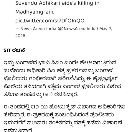
Suvendu Adhikari aide's killing in
Madhyamgram.
pic.twitter.com/sI7DfOInQO
— News Arena India (@NewsArenaIndia)
May 7,
2026
SIT ರಚನೆ
ಇನ್ನು ಬಂಗಾಳದ ಭಾವಿ ಸಿಎಂ ಎಂದೇ ಹೇಳಲಾಗುತ್ತಿರುವ
ಸುವೇಂದು ಅಧಿಕಾರಿ ಪಿಎ ಹತ್ಯೆ ಪ್ರಕರಣವನ್ನು ಬಂಗಾಳ
ಪೊಲೀಸರು ಗಂಭೀರವಾಗಿ ಪರಿಗಣಿಸಿದ್ದು, ಈ ಹೈಪ್ರೊಫೈಲ್
ಕೊಲೆಯ ತನಿಖೆಗಾಗಿ ಪಶ್ಚಿಮ ಬಂಗಾಳ ಪೊಲೀಸರು ವಿಶೇಷ
ತನಿಖಾ ತಂಡವನ್ನು (SIT) ರಚಿಸಿದ್ದಾರೆ.
ಈ ತಂಡದಲ್ಲಿ CID ಯ ಹೋಮಿಸೈಡ್ ವಿಭಾಗದ ಅಧಿಕಾರಿಗಳು
ಸೇರಿದ್ದಾರೆ. ಈ ಪ್ರಕರಣಕ್ಕೆ ಸಂಬಂಧಿಸಿದಂತೆ ಪೊಲೀಸರು
ಇದುವರೆಗೆ ಮೂವರು ಶಂಕಿತರನ್ನು ವಶಕ್ಕೆ ಪಡೆದು ವಿಚಾರಣೆ
ನಡೆಸುತ್ತಿದ್ದಾರೆ.