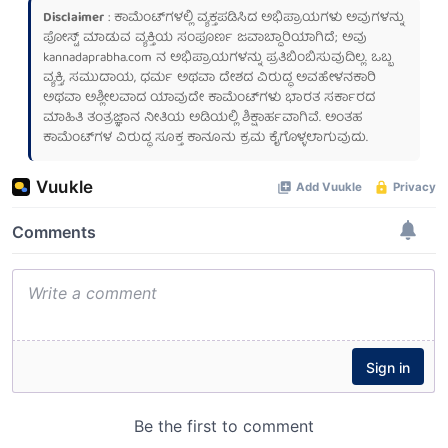
Disclaimer
: ಕಾಮೆಂಟ್‌ಗಳಲ್ಲಿ ವ್ಯಕ್ತಪಡಿಸಿದ ಅಭಿಪ್ರಾಯಗಳು ಅವುಗಳನ್ನು
ಪೋಸ್ಟ್ ಮಾಡುವ ವ್ಯಕ್ತಿಯ ಸಂಪೂರ್ಣ ಜವಾಬ್ದಾರಿಯಾಗಿದೆ; ಅವು
kannadaprabha.com
ನ ಅಭಿಪ್ರಾಯಗಳನ್ನು ಪ್ರತಿಬಿಂಬಿಸುವುದಿಲ್ಲ. ಒಬ್ಬ
ವ್ಯಕ್ತಿ, ಸಮುದಾಯ, ಧರ್ಮ ಅಥವಾ ದೇಶದ ವಿರುದ್ಧ ಅವಹೇಳನಕಾರಿ
ಅಥವಾ ಅಶ್ಲೀಲವಾದ ಯಾವುದೇ ಕಾಮೆಂಟ್‌ಗಳು ಭಾರತ ಸರ್ಕಾರದ
ಮಾಹಿತಿ ತಂತ್ರಜ್ಞಾನ ನೀತಿಯ ಅಡಿಯಲ್ಲಿ ಶಿಕ್ಷಾರ್ಹವಾಗಿವೆ. ಅಂತಹ
ಕಾಮೆಂಟ್‌ಗಳ ವಿರುದ್ಧ ಸೂಕ್ತ ಕಾನೂನು ಕ್ರಮ ಕೈಗೊಳ್ಳಲಾಗುವುದು.