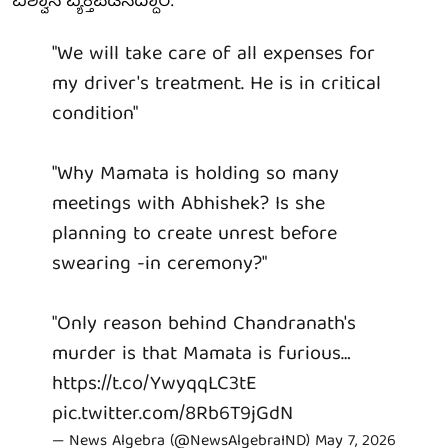
ವಿಶ್ವಾಸ ವ್ಯಕ್ತಪಡಿಸಿದ್ದಾರೆ.
"We will take care of all expenses for
my driver's treatment. He is in critical
condition"
"Why Mamata is holding so many
meetings with Abhishek? Is she
planning to create unrest before
swearing -in ceremony?"
"Only reason behind Chandranath's
murder is that Mamata is furious…
https://t.co/YwyqqLC3tE
pic.twitter.com/8Rb6T9jGdN
— News Algebra (@NewsAlgebraIND)
May 7, 2026