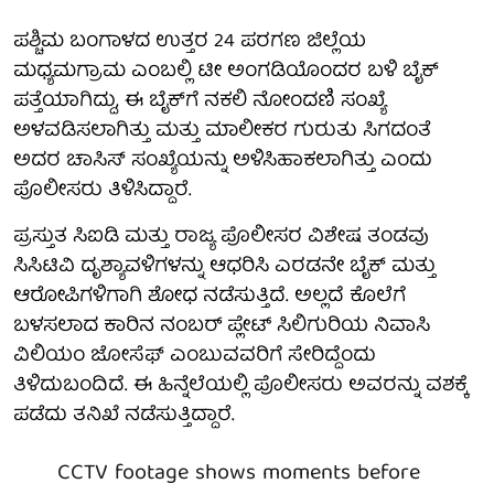
ಪಶ್ಚಿಮ ಬಂಗಾಳದ ಉತ್ತರ 24 ಪರಗಣ ಜಿಲ್ಲೆಯ
ಮಧ್ಯಮಗ್ರಾಮ ಎಂಬಲ್ಲಿ ಟೀ ಅಂಗಡಿಯೊಂದರ ಬಳಿ ಬೈಕ್
ಪತ್ತೆಯಾಗಿದ್ದು, ಈ ಬೈಕ್‌ಗೆ ನಕಲಿ ನೋಂದಣಿ ಸಂಖ್ಯೆ
ಅಳವಡಿಸಲಾಗಿತ್ತು ಮತ್ತು ಮಾಲೀಕರ ಗುರುತು ಸಿಗದಂತೆ
ಅದರ ಚಾಸಿಸ್ ಸಂಖ್ಯೆಯನ್ನು ಅಳಿಸಿಹಾಕಲಾಗಿತ್ತು ಎಂದು
ಪೊಲೀಸರು ತಿಳಿಸಿದ್ದಾರೆ.
ಪ್ರಸ್ತುತ ಸಿಐಡಿ ಮತ್ತು ರಾಜ್ಯ ಪೊಲೀಸರ ವಿಶೇಷ ತಂಡವು
ಸಿಸಿಟಿವಿ ದೃಶ್ಯಾವಳಿಗಳನ್ನು ಆಧರಿಸಿ ಎರಡನೇ ಬೈಕ್ ಮತ್ತು
ಆರೋಪಿಗಳಿಗಾಗಿ ಶೋಧ ನಡೆಸುತ್ತಿದೆ. ಅಲ್ಲದೆ ಕೊಲೆಗೆ
ಬಳಸಲಾದ ಕಾರಿನ ನಂಬರ್ ಪ್ಲೇಟ್ ಸಿಲಿಗುರಿಯ ನಿವಾಸಿ
ವಿಲಿಯಂ ಜೋಸೆಫ್ ಎಂಬುವವರಿಗೆ ಸೇರಿದ್ದೆಂದು
ತಿಳಿದುಬಂದಿದೆ. ಈ ಹಿನ್ನೆಲೆಯಲ್ಲಿ ಪೊಲೀಸರು ಅವರನ್ನು ವಶಕ್ಕೆ
ಪಡೆದು ತನಿಖೆ ನಡೆಸುತ್ತಿದ್ದಾರೆ.
CCTV footage shows moments before