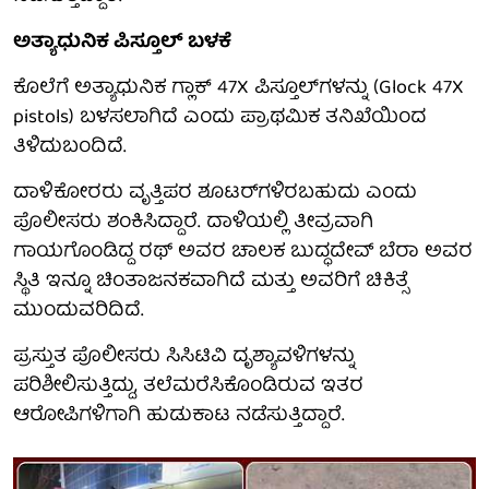
ಅತ್ಯಾಧುನಿಕ ಪಿಸ್ತೂಲ್ ಬಳಕೆ
ಕೊಲೆಗೆ ಅತ್ಯಾಧುನಿಕ ಗ್ಲಾಕ್ 47X ಪಿಸ್ತೂಲ್‌ಗಳನ್ನು (Glock 47X
pistols) ಬಳಸಲಾಗಿದೆ ಎಂದು ಪ್ರಾಥಮಿಕ ತನಿಖೆಯಿಂದ
ತಿಳಿದುಬಂದಿದೆ.
ದಾಳಿಕೋರರು ವೃತ್ತಿಪರ ಶೂಟರ್‌ಗಳಿರಬಹುದು ಎಂದು
ಪೊಲೀಸರು ಶಂಕಿಸಿದ್ದಾರೆ. ದಾಳಿಯಲ್ಲಿ ತೀವ್ರವಾಗಿ
ಗಾಯಗೊಂಡಿದ್ದ ರಥ್ ಅವರ ಚಾಲಕ ಬುದ್ಧದೇವ್ ಬೆರಾ ಅವರ
ಸ್ಥಿತಿ ಇನ್ನೂ ಚಿಂತಾಜನಕವಾಗಿದೆ ಮತ್ತು ಅವರಿಗೆ ಚಿಕಿತ್ಸೆ
ಮುಂದುವರಿದಿದೆ.
ಪ್ರಸ್ತುತ ಪೊಲೀಸರು ಸಿಸಿಟಿವಿ ದೃಶ್ಯಾವಳಿಗಳನ್ನು
ಪರಿಶೀಲಿಸುತ್ತಿದ್ದು, ತಲೆಮರೆಸಿಕೊಂಡಿರುವ ಇತರ
ಆರೋಪಿಗಳಿಗಾಗಿ ಹುಡುಕಾಟ ನಡೆಸುತ್ತಿದ್ದಾರೆ.