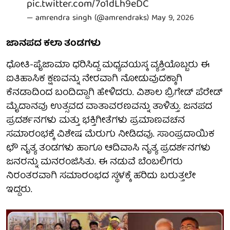
pic.twitter.com/7o1dLh9eDC
— amrendra singh (@amrendraks)
May 9, 2026
ಜಾನಪದ ಕಲಾ ತಂಡಗಳು
ಧೋತಿ-ಪೈಜಾಮಾ ಧರಿಸಿದ್ದ ಮಧ್ಯವಯಸ್ಕ ವ್ಯಕ್ತಿಯೊಬ್ಬರು ಈ
ಐತಿಹಾಸಿಕ ಕ್ಷಣವನ್ನು ನೇರವಾಗಿ ನೋಡುವುದಕ್ಕಾಗಿ
ಕೆನಡಾದಿಂದ ಬಂದಿದ್ದಾಗಿ ಹೇಳಿದರು. ವಿಶಾಲ ಬ್ರಿಗೇಡ್ ಪೆರೇಡ್
ಮೈದಾನವು ಉತ್ಸವದ ವಾತಾವರಣವನ್ನು ತಾಳಿತ್ತು. ಜನಪದ
ಪ್ರದರ್ಶನಗಳು ಮತ್ತು ಭಕ್ತಿಗೀತೆಗಳು ಪ್ರಮಾಣವಚನ
ಸಮಾರಂಭಕ್ಕೆ ವಿಶೇಷ ಮೆರುಗು ನೀಡಿದವು. ಸಾಂಪ್ರದಾಯಿಕ
ಛೌ ನೃತ್ಯ ತಂಡಗಳು ಹಾಗೂ ಆದಿವಾಸಿ ನೃತ್ಯ ಪ್ರದರ್ಶನಗಳು
ಜನರನ್ನು ಮನರಂಜಿಸಿತು. ಈ ನಡುವೆ ಬೆಂಬಲಿಗರು
ನಿರಂತರವಾಗಿ ಸಮಾರಂಭದ ಸ್ಥಳಕ್ಕೆ ಹರಿದು ಬರುತ್ತಲೇ
ಇದ್ದರು.