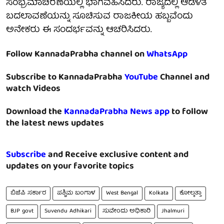
ಸಂಭ್ರಮಾಚರಣೆಯಲ್ಲಿ ಭಾಗವಹಿಸಿದರು. ರಾಜ್ಯದಲ್ಲಿ ಆಡಳಿತ
ಬದಲಾವಣೆಯನ್ನು ಸೂಚಿಸುವ ರಾಜಕೀಯ ಹಬ್ಬವೆಂದು
ಅನೇಕರು ಈ ಸಂದರ್ಭವನ್ನು ಆಚರಿಸಿದರು.
Follow KannadaPrabha channel on
WhatsApp
Subscribe to KannadaPrabha
YouTube
Channel and
watch Videos
Download the
KannadaPrabha News app
to follow
the latest news updates
Subscribe
and Receive exclusive content and
updates on your favorite topics
ಬಿಜೆಪಿ ಸರ್ಕಾರ
ಪಶ್ಚಿಮ ಬಂಗಾಳ
West Bengal
Kolkata
ಕೋಲ್ಕತ್ತಾ
BJP govt
Suvendu Adhikari
ಸುವೇಂದು ಅಧಿಕಾರಿ
Jhalmuri