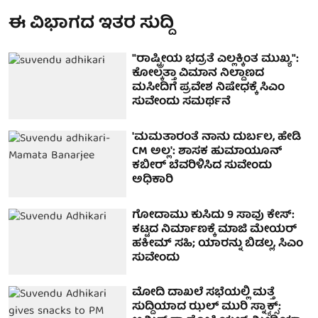
ಈ ವಿಭಾಗದ ಇತರ ಸುದ್ದಿ
"ರಾಷ್ಟ್ರೀಯ ಭದ್ರತೆ ಎಲ್ಲಕ್ಕಿಂತ ಮುಖ್ಯ":
ಕೋಲ್ಕತ್ತಾ ವಿಮಾನ ನಿಲ್ದಾಣದ
ಮಸೀದಿಗೆ ಪ್ರವೇಶ ನಿಷೇಧಕ್ಕೆ ಸಿಎಂ
ಸುವೇಂದು ಸಮರ್ಥನೆ
'ಮಮತಾರಂತೆ ನಾನು ದುರ್ಬಲ, ಹೇಡಿ
CM ಅಲ್ಲ': ಶಾಸಕ ಹುಮಾಯೂನ್
ಕಬೀರ್​ ಬೆವರಿಳಿಸಿದ ಸುವೇಂದು
ಅಧಿಕಾರಿ
ಗೋದಾಮು ಕುಸಿದು 9 ಸಾವು ಕೇಸ್:
ಕಟ್ಟದ ನಿರ್ಮಾಣಕ್ಕೆ ಮಾಜಿ ಮೇಯರ್
ಹಕೀಮ್ ಸಹಿ; ಯಾರನ್ನು ಬಿಡಲ್ಲ, ಸಿಎಂ
ಸುವೇಂದು
ಮೋದಿ ದಾಖಲೆ ಸಭೆಯಲ್ಲಿ ಮತ್ತೆ
ಸುದ್ದಿಯಾದ ಝಲ್ ಮುರಿ ಸ್ನ್ಯಾಕ್ಸ್: