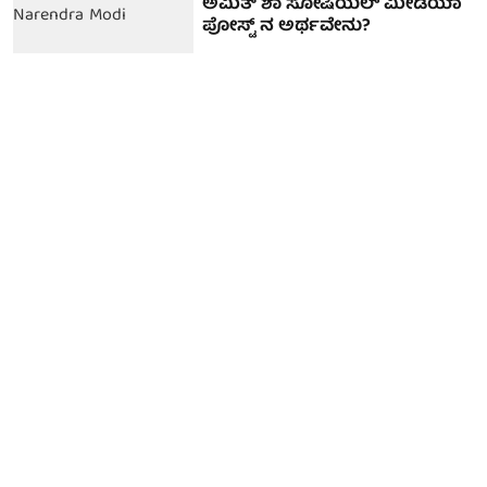
ಅಮಿತ್ ಶಾ ಸೋಷಿಯಲ್ ಮೀಡಿಯಾ
ಪೋಸ್ಟ್ ನ ಅರ್ಥವೇನು?