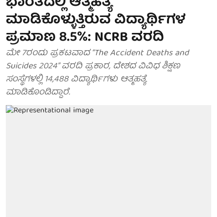
ಭಾರತದಲ್ಲಿ ಆತ್ಮಹತ್ಯೆ
ಮಾಡಿಕೊಳ್ಳುತ್ತಿರುವ ವಿದ್ಯಾರ್ಥಿಗಳ
ಪ್ರಮಾಣ 8.5%: NCRB ವರದಿ
ಮೇ 7ರಂದು ಪ್ರಕಟವಾದ “The Accident Deaths and
Suicides 2024” ವರದಿ ಪ್ರಕಾರ, ದೇಶದ ವಿವಿಧ ಶಿಕ್ಷಣ
ಸಂಸ್ಥೆಗಳಲ್ಲಿ 14,488 ವಿದ್ಯಾರ್ಥಿಗಳು ಆತ್ಮಹತ್ಯೆ
ಮಾಡಿಕೊಂಡಿದ್ದಾರೆ.