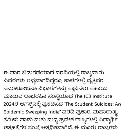
ಈ ವಾರ ಬಿಡುಗಡೆಯಾದ ವರದಿಯಲ್ಲಿ ರಾಜ್ಯವಾರು
ವಿವರಗಳು ಲಭ್ಯವಾಗದಿದ್ದರೂ, ಶಾಲೆಗಳಲ್ಲಿ ವೃತ್ತಿಪರ
ಸಮಾಲೋಚನಾ ವಿಭಾಗಗಳನ್ನು ಸ್ಥಾಪಿಸಲು ಸಹಾಯ
ಮಾಡುವ ಲಾಭರಹಿತ ಸಂಸ್ಥೆಯಾದ The IC3 Institute
2024ರ ಆಗಸ್ಟ್‌ನಲ್ಲಿ ಪ್ರಕಟಿಸಿದ “The Student Suicides: An
Epidemic Sweeping India” ವರದಿ ಪ್ರಕಾರ, ಮಹಾರಾಷ್ಟ್ರ,
ತಮಿಳು ನಾಡು ಮತ್ತು ಮಧ್ಯ ಪ್ರದೇಶ ರಾಜ್ಯಗಳಲ್ಲಿ ವಿದ್ಯಾರ್ಥಿ
ಆತ್ಮಹತ್ಯೆಗಳ ಸಂಖ್ಯೆ ಅತ್ಯಧಿಕವಾಗಿದೆ. ಈ ಮೂರು ರಾಜ್ಯಗಳು