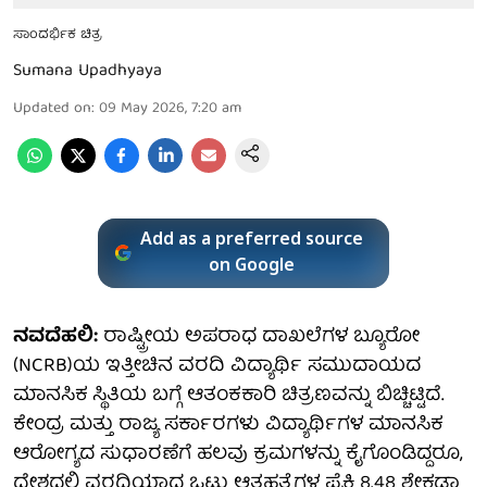
ಸಾಂದರ್ಭಿಕ ಚಿತ್ರ
Sumana Upadhyaya
Updated on
:
09 May 2026, 7:20 am
Add as a preferred source
on Google
ನವದೆಹಲಿ:
ರಾಷ್ಟ್ರೀಯ ಅಪರಾಧ ದಾಖಲೆಗಳ ಬ್ಯೂರೋ
(NCRB)ಯ ಇತ್ತೀಚಿನ ವರದಿ ವಿದ್ಯಾರ್ಥಿ ಸಮುದಾಯದ
ಮಾನಸಿಕ ಸ್ಥಿತಿಯ ಬಗ್ಗೆ ಆತಂಕಕಾರಿ ಚಿತ್ರಣವನ್ನು ಬಿಚ್ಚಿಟ್ಟಿದೆ.
ಕೇಂದ್ರ ಮತ್ತು ರಾಜ್ಯ ಸರ್ಕಾರಗಳು ವಿದ್ಯಾರ್ಥಿಗಳ ಮಾನಸಿಕ
ಆರೋಗ್ಯದ ಸುಧಾರಣೆಗೆ ಹಲವು ಕ್ರಮಗಳನ್ನು ಕೈಗೊಂಡಿದ್ದರೂ,
ದೇಶದಲ್ಲಿ ವರದಿಯಾದ ಒಟ್ಟು ಆತ್ಮಹತ್ಯೆಗಳ ಪೈಕಿ 8.48 ಶೇಕಡಾ