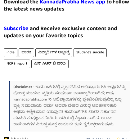
Download the
KannadaPrabha News app
to follow
the latest news updates
Subscribe
and Receive exclusive content and
updates on your favorite topics
india
ಭಾರತ
ವಿದ್ಯಾರ್ಥಿಗಳ ಆತ್ಮಹತ್ಯೆ
Student's suicide
NCRB report
ಎನ್ ಸಿಆರ್ ಬಿ ವರದಿ
Disclaimer
: ಕಾಮೆಂಟ್‌ಗಳಲ್ಲಿ ವ್ಯಕ್ತಪಡಿಸಿದ ಅಭಿಪ್ರಾಯಗಳು ಅವುಗಳನ್ನು
ಪೋಸ್ಟ್ ಮಾಡುವ ವ್ಯಕ್ತಿಯ ಸಂಪೂರ್ಣ ಜವಾಬ್ದಾರಿಯಾಗಿದೆ; ಅವು
kannadaprabha.com
ನ ಅಭಿಪ್ರಾಯಗಳನ್ನು ಪ್ರತಿಬಿಂಬಿಸುವುದಿಲ್ಲ. ಒಬ್ಬ
ವ್ಯಕ್ತಿ, ಸಮುದಾಯ, ಧರ್ಮ ಅಥವಾ ದೇಶದ ವಿರುದ್ಧ ಅವಹೇಳನಕಾರಿ
ಅಥವಾ ಅಶ್ಲೀಲವಾದ ಯಾವುದೇ ಕಾಮೆಂಟ್‌ಗಳು ಭಾರತ ಸರ್ಕಾರದ
ಮಾಹಿತಿ ತಂತ್ರಜ್ಞಾನ ನೀತಿಯ ಅಡಿಯಲ್ಲಿ ಶಿಕ್ಷಾರ್ಹವಾಗಿವೆ. ಅಂತಹ
ಕಾಮೆಂಟ್‌ಗಳ ವಿರುದ್ಧ ಸೂಕ್ತ ಕಾನೂನು ಕ್ರಮ ಕೈಗೊಳ್ಳಲಾಗುವುದು.