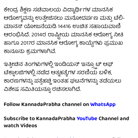
ಕೇಂದ್ರ ಶಿಕ್ಷಣ ಸಚಿವಾಲಯ ವಿದ್ಯಾರ್ಥಿಗಳ ಮಾನಸಿಕ
ಆರೋಗ್ಯವನ್ನು ಉತ್ತೇಜಿಸಲು ಮನೋದರ್ಪಣ ಮತ್ತು ಟೆಲಿ-
ಮಾನಸ್ ಯೋಜನೆಯಡಿ 14416 ಉಚಿತ ಸಹಾಯವಾಣಿ
ಆರಂಭಿಸಿದೆ. 2014ರ ರಾಷ್ಟ್ರೀಯ ಮಾನಸಿಕ ಆರೋಗ್ಯ ನೀತಿ
ಹಾಗೂ 2017ರ ಮಾನಸಿಕ ಆರೋಗ್ಯ ಕಾಯ್ದೆಗಳು ಪ್ರಮುಖ
ಕಾನೂನು ಕ್ರಮಗಳಾಗಿವೆ.
ಇತ್ತೀಚಿನ ತಿಂಗಳುಗಳಲ್ಲಿ ಇಂಡಿಯನ್ ಇನ್ಸ್ಟ್ಟೂಟ್ ಆಫ್
ಟೆಕ್ನಾಲಜಿಗಳಲ್ಲಿ ನಡೆದ ಆತ್ಮಹತ್ಯೆಗಳ ಸರಣಿಯ ಬಳಿಕ,
ಕಾರಣಗಳನ್ನು ಪತ್ತೆಹಚ್ಚಿ ಇಂತಹ ಘಟನೆಗಳನ್ನು ತಡೆಯಲು
ವಿಶೇಷ ಸಮಿತಿಯನ್ನೂ ರಚಿಸಲಾಗಿದೆ.
Follow KannadaPrabha channel on
WhatsApp
Subscribe to KannadaPrabha
YouTube
Channel and
watch Videos