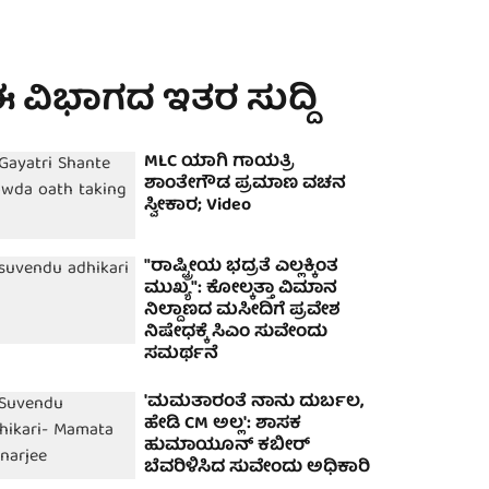
 ವಿಭಾಗದ ಇತರ ಸುದ್ದಿ
MLC ಯಾಗಿ ಗಾಯತ್ರಿ
ಶಾಂತೇಗೌಡ ಪ್ರಮಾಣ ವಚನ
ಸ್ವೀಕಾರ; Video
"ರಾಷ್ಟ್ರೀಯ ಭದ್ರತೆ ಎಲ್ಲಕ್ಕಿಂತ
ಮುಖ್ಯ": ಕೋಲ್ಕತ್ತಾ ವಿಮಾನ
ನಿಲ್ದಾಣದ ಮಸೀದಿಗೆ ಪ್ರವೇಶ
ನಿಷೇಧಕ್ಕೆ ಸಿಎಂ ಸುವೇಂದು
ಸಮರ್ಥನೆ
'ಮಮತಾರಂತೆ ನಾನು ದುರ್ಬಲ,
ಹೇಡಿ CM ಅಲ್ಲ': ಶಾಸಕ
ಹುಮಾಯೂನ್ ಕಬೀರ್​
ಬೆವರಿಳಿಸಿದ ಸುವೇಂದು ಅಧಿಕಾರಿ