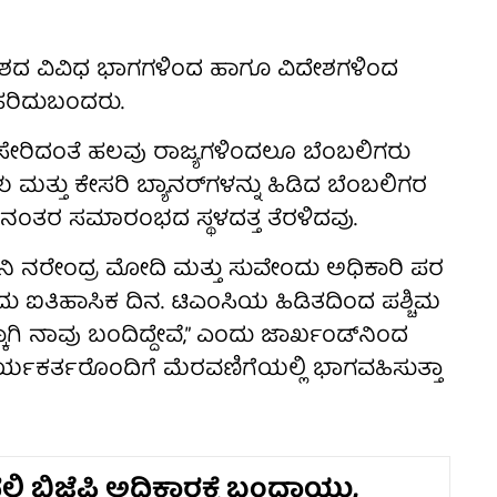
ೇಶದ ವಿವಿಧ ಭಾಗಗಳಿಂದ ಹಾಗೂ ವಿದೇಶಗಳಿಂದ
ೆ ಹರಿದುಬಂದರು.
ಸೇರಿದಂತೆ ಹಲವು ರಾಜ್ಯಗಳಿಂದಲೂ ಬೆಂಬಲಿಗರು
ಳು ಮತ್ತು ಕೇಸರಿ ಬ್ಯಾನರ್‌ಗಳನ್ನು ಹಿಡಿದ ಬೆಂಬಲಿಗರ
 ನಂತರ ಸಮಾರಂಭದ ಸ್ಥಳದತ್ತ ತೆರಳಿದವು.
ನಿ ನರೇಂದ್ರ ಮೋದಿ ಮತ್ತು ಸುವೇಂದು ಅಧಿಕಾರಿ ಪರ
 ಐತಿಹಾಸಿಕ ದಿನ. ಟಿಎಂಸಿಯ ಹಿಡಿತದಿಂದ ಪಶ್ಚಿಮ
ಿ ನಾವು ಬಂದಿದ್ದೇವೆ,” ಎಂದು ಜಾರ್ಖಂಡ್‌ನಿಂದ
ಕಾರ್ಯಕರ್ತರೊಂದಿಗೆ ಮೆರವಣಿಗೆಯಲ್ಲಿ ಭಾಗವಹಿಸುತ್ತಾ
ಿ ಬಿಜೆಪಿ ಅಧಿಕಾರಕ್ಕೆ ಬಂದಾಯ್ತು,