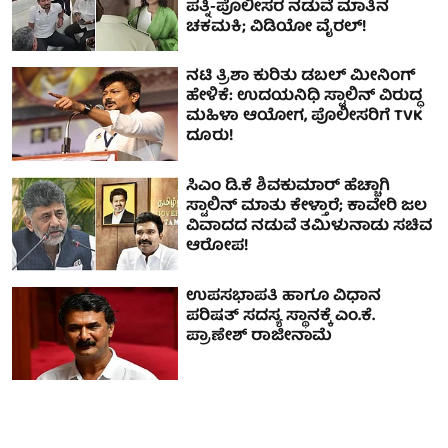
ಪತ್ನಿ-ಪೊಲೀಸರ ನಡುವೆ ಮಾತಿನ
ಚಕಮಕಿ; ವಿಡಿಯೋ ವೈರಲ್!
ನಟಿ ತ್ರಿಶಾ ಕುರಿತು ಡಬಲ್ ಮೀನಿಂಗ್
ಹೇಳಿಕೆ: ಉದಯನಿಧಿ ಸ್ಟಾಲಿನ್ ವಿರುದ್ಧ
ಮಹಿಳಾ ಆಯೋಗ, ಪೊಲೀಸರಿಗೆ TVK
ದೂರು!
ಸಿಎಂ ಡಿ.ಕೆ ಶಿವಕುಮಾರ್ ಹೆಚ್ಚಾಗಿ
ಸ್ಟಾಲಿನ್ ಮಾತು ಕೇಳ್ತಾರೆ; ಕಾವೇರಿ ಜಲ
ವಿವಾದದ ನಡುವೆ ತಮಿಳುನಾಡು ಸಚಿವ
ಆರೋಪ!
ಉಪಸಭಾಪತಿ ಹಾಗೂ ವಿಧಾನ
ಪರಿಷತ್ ಸದಸ್ಯ ಸ್ಥಾನಕ್ಕೆ ಎಂ.ಕೆ.
ಪ್ರಾಣೇಶ್ ರಾಜೀನಾಮೆ