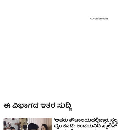
Advertisement
ಈ ವಿಭಾಗದ ಇತರ ಸುದ್ದಿ
'ಅವರು ಶೌಚಾಲಯದಲ್ಲಿದ್ದಾರೆ, ಸ್ವಲ್ಪ
ಟೈಂ ಕೊಡಿ': ಉದಯನಿಧಿ ಸ್ಟಾಲಿನ್