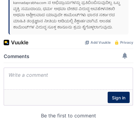
kannadaprabha.com
ನ ಅಭಿಪ್ರಾಯಗಳನ್ನು ಪ್ರತಿಬಿಂಬಿಸುವುದಿಲ್ಲ. ಒಬ್ಬ
ವ್ಯಕ್ತಿ, ಸಮುದಾಯ, ಧರ್ಮ ಅಥವಾ ದೇಶದ ವಿರುದ್ಧ ಅವಹೇಳನಕಾರಿ
ಅಥವಾ ಅಶ್ಲೀಲವಾದ ಯಾವುದೇ ಕಾಮೆಂಟ್‌ಗಳು ಭಾರತ ಸರ್ಕಾರದ
ಮಾಹಿತಿ ತಂತ್ರಜ್ಞಾನ ನೀತಿಯ ಅಡಿಯಲ್ಲಿ ಶಿಕ್ಷಾರ್ಹವಾಗಿವೆ. ಅಂತಹ
ಕಾಮೆಂಟ್‌ಗಳ ವಿರುದ್ಧ ಸೂಕ್ತ ಕಾನೂನು ಕ್ರಮ ಕೈಗೊಳ್ಳಲಾಗುವುದು.