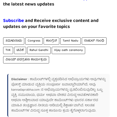
the latest news updates
Subscribe
and Receive exclusive content and
updates on your favorite topics
ತಮಿಳುನಾಡು
Congress
ಕಾಂಗ್ರೆಸ್
Tamil Nadu
ರಾಹುಲ್ ಗಾಂಧಿ
TVK
ಟಿವಿಕೆ
​Rahul Gandhi
Vijay oath ceremony
ವಿಜಯ್ ಪದಗ್ರಹಣ ಕಾರ್ಯಕ್ರಮ
Disclaimer
: ಕಾಮೆಂಟ್‌ಗಳಲ್ಲಿ ವ್ಯಕ್ತಪಡಿಸಿದ ಅಭಿಪ್ರಾಯಗಳು ಅವುಗಳನ್ನು
ಪೋಸ್ಟ್ ಮಾಡುವ ವ್ಯಕ್ತಿಯ ಸಂಪೂರ್ಣ ಜವಾಬ್ದಾರಿಯಾಗಿದೆ; ಅವು
kannadaprabha.com
ನ ಅಭಿಪ್ರಾಯಗಳನ್ನು ಪ್ರತಿಬಿಂಬಿಸುವುದಿಲ್ಲ. ಒಬ್ಬ
ವ್ಯಕ್ತಿ, ಸಮುದಾಯ, ಧರ್ಮ ಅಥವಾ ದೇಶದ ವಿರುದ್ಧ ಅವಹೇಳನಕಾರಿ
ಅಥವಾ ಅಶ್ಲೀಲವಾದ ಯಾವುದೇ ಕಾಮೆಂಟ್‌ಗಳು ಭಾರತ ಸರ್ಕಾರದ
ಮಾಹಿತಿ ತಂತ್ರಜ್ಞಾನ ನೀತಿಯ ಅಡಿಯಲ್ಲಿ ಶಿಕ್ಷಾರ್ಹವಾಗಿವೆ. ಅಂತಹ
ಕಾಮೆಂಟ್‌ಗಳ ವಿರುದ್ಧ ಸೂಕ್ತ ಕಾನೂನು ಕ್ರಮ ಕೈಗೊಳ್ಳಲಾಗುವುದು.