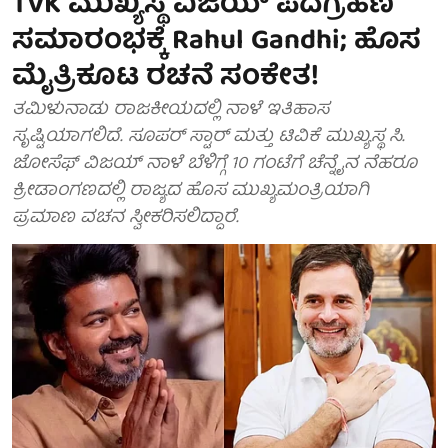
TVK ಮುಖ್ಯಸ್ಥ ವಿಜಯ್ ಪದಗ್ರಹಣ
ಸಮಾರಂಭಕ್ಕೆ Rahul Gandhi; ಹೊಸ
ಮೈತ್ರಿಕೂಟ ರಚನೆ ಸಂಕೇತ!
ತಮಿಳುನಾಡು ರಾಜಕೀಯದಲ್ಲಿ ನಾಳೆ ಇತಿಹಾಸ
ಸೃಷ್ಟಿಯಾಗಲಿದೆ. ಸೂಪರ್ ಸ್ಟಾರ್ ಮತ್ತು ಟಿವಿಕೆ ಮುಖ್ಯಸ್ಥ ಸಿ.
ಜೋಸೆಫ್ ವಿಜಯ್ ನಾಳೆ ಬೆಳಿಗ್ಗೆ 10 ಗಂಟೆಗೆ ಚೆನ್ನೈನ ನೆಹರೂ
ಕ್ರೀಡಾಂಗಣದಲ್ಲಿ ರಾಜ್ಯದ ಹೊಸ ಮುಖ್ಯಮಂತ್ರಿಯಾಗಿ
ಪ್ರಮಾಣ ವಚನ ಸ್ವೀಕರಿಸಲಿದ್ದಾರೆ.