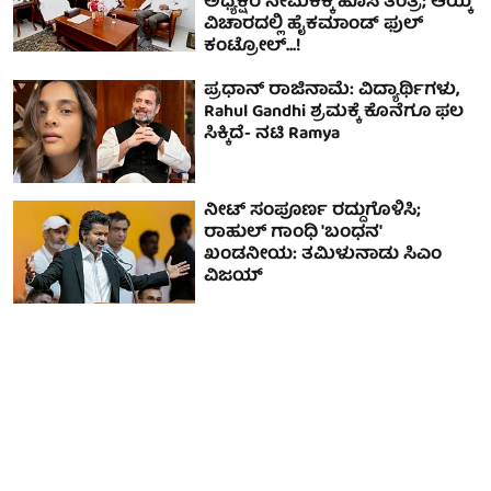
ಅಧ್ಯಕ್ಷರ ನೇಮಕಕ್ಕೆ ಹೊಸ ತಂತ್ರ; ಆಯ್ಕೆ
ವಿಚಾರದಲ್ಲಿ ಹೈಕಮಾಂಡ್ ಫುಲ್
ಕಂಟ್ರೋಲ್...!
ಪ್ರಧಾನ್ ರಾಜಿನಾಮೆ: ವಿದ್ಯಾರ್ಥಿಗಳು,
Rahul Gandhi ಶ್ರಮಕ್ಕೆ ಕೊನೆಗೂ ಫಲ
ಸಿಕ್ಕಿದೆ- ನಟಿ Ramya
ನೀಟ್ ಸಂಪೂರ್ಣ ರದ್ದುಗೊಳಿಸಿ;
ರಾಹುಲ್ ಗಾಂಧಿ 'ಬಂಧನ'
ಖಂಡನೀಯ: ತಮಿಳುನಾಡು ಸಿಎಂ
ವಿಜಯ್