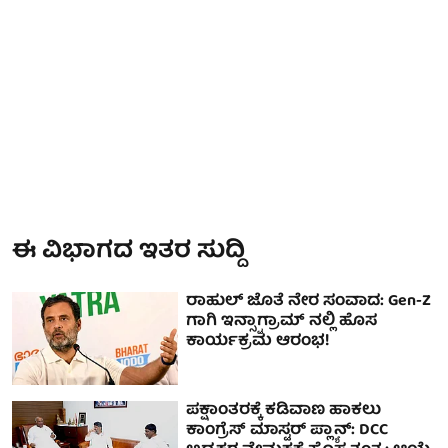
ಈ ವಿಭಾಗದ ಇತರ ಸುದ್ದಿ
ರಾಹುಲ್ ಜೊತೆ ನೇರ ಸಂವಾದ: Gen-Z
ಗಾಗಿ ಇನ್ಸ್ಟಾಗ್ರಾಮ್ ನಲ್ಲಿ ಹೊಸ
ಕಾರ್ಯಕ್ರಮ ಆರಂಭ!
ಪಕ್ಷಾಂತರಕ್ಕೆ ಕಡಿವಾಣ ಹಾಕಲು
ಕಾಂಗ್ರೆಸ್ ಮಾಸ್ಟರ್ ಪ್ಲ್ಯಾನ್: DCC