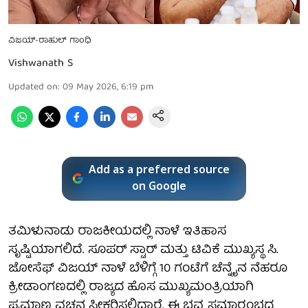
ವಿಜಯ್-ರಾಹುಲ್ ಗಾಂಧಿ
Vishwanath S
Updated on
:
09 May 2026, 6:19 pm
Add as a preferred source
on Google
ತಮಿಳುನಾಡು ರಾಜಕೀಯದಲ್ಲಿ ನಾಳೆ ಇತಿಹಾಸ
ಸೃಷ್ಟಿಯಾಗಲಿದೆ. ಸೂಪರ್ ಸ್ಟಾರ್ ಮತ್ತು ಟಿವಿಕೆ ಮುಖ್ಯಸ್ಥ ಸಿ.
ಜೋಸೆಫ್ ವಿಜಯ್ ನಾಳೆ ಬೆಳಿಗ್ಗೆ 10 ಗಂಟೆಗೆ ಚೆನ್ನೈನ ನೆಹರೂ
ಕ್ರೀಡಾಂಗಣದಲ್ಲಿ ರಾಜ್ಯದ ಹೊಸ ಮುಖ್ಯಮಂತ್ರಿಯಾಗಿ
ಪ್ರಮಾಣ ವಚನ ಸ್ವೀಕರಿಸಲಿದ್ದಾರೆ. ಈ ಭವ್ಯ ಸಮಾರಂಭದ