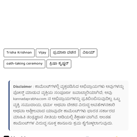
Trisha Krishnan
Vijay
ಪ್ರಮಾಣ ವಚನ
ವಿಜಯ್
oath-taking ceremony
ತ್ರಿಷಾ ಕೃಷ್ಣನ್
Disclaimer
: ಕಾಮೆಂಟ್‌ಗಳಲ್ಲಿ ವ್ಯಕ್ತಪಡಿಸಿದ ಅಭಿಪ್ರಾಯಗಳು ಅವುಗಳನ್ನು
ಪೋಸ್ಟ್ ಮಾಡುವ ವ್ಯಕ್ತಿಯ ಸಂಪೂರ್ಣ ಜವಾಬ್ದಾರಿಯಾಗಿದೆ; ಅವು
kannadaprabha.com
ನ ಅಭಿಪ್ರಾಯಗಳನ್ನು ಪ್ರತಿಬಿಂಬಿಸುವುದಿಲ್ಲ. ಒಬ್ಬ
ವ್ಯಕ್ತಿ, ಸಮುದಾಯ, ಧರ್ಮ ಅಥವಾ ದೇಶದ ವಿರುದ್ಧ ಅವಹೇಳನಕಾರಿ
ಅಥವಾ ಅಶ್ಲೀಲವಾದ ಯಾವುದೇ ಕಾಮೆಂಟ್‌ಗಳು ಭಾರತ ಸರ್ಕಾರದ
ಮಾಹಿತಿ ತಂತ್ರಜ್ಞಾನ ನೀತಿಯ ಅಡಿಯಲ್ಲಿ ಶಿಕ್ಷಾರ್ಹವಾಗಿವೆ. ಅಂತಹ
ಕಾಮೆಂಟ್‌ಗಳ ವಿರುದ್ಧ ಸೂಕ್ತ ಕಾನೂನು ಕ್ರಮ ಕೈಗೊಳ್ಳಲಾಗುವುದು.