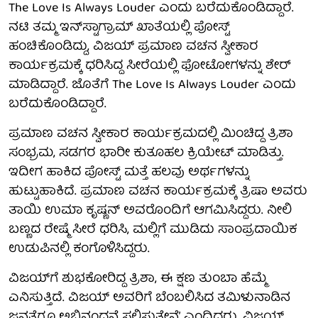
The Love Is Always Louder ಎಂದು ಬರೆದುಕೊಂಡಿದ್ದಾರೆ.
ನಟಿ ತಮ್ಮ ಇನ್‌ಸ್ಟಾಗ್ರಾಮ್ ಖಾತೆಯಲ್ಲಿ ಪೋಸ್ಟ್‌
ಹಂಚಿಕೊಂಡಿದ್ದು, ವಿಜಯ್ ಪ್ರಮಾಣ ವಚನ ಸ್ವೀಕಾರ
ಕಾರ್ಯಕ್ರಮಕ್ಕೆ ಧರಿಸಿದ್ದ ಸೀರೆಯಲ್ಲಿ ಫೋಟೋಗಳನ್ನು ಶೇರ್
ಮಾಡಿದ್ದಾರೆ. ಜೊತೆಗೆ The Love Is Always Louder ಎಂದು
ಬರೆದುಕೊಂಡಿದ್ದಾರೆ.
ಪ್ರಮಾಣ ವಚನ ಸ್ವೀಕಾರ ಕಾರ್ಯಕ್ರಮದಲ್ಲಿ ಮಿಂಚಿದ್ದ ತ್ರಿಶಾ
ಸಂಭ್ರಮ, ಸಡಗರ ಭಾರೀ ಕುತೂಹಲ ಕ್ರಿಯೇಟ್ ಮಾಡಿತ್ತು.
ಇದೀಗ ಹಾಕಿದ ಪೋಸ್ಟ್ ಮತ್ತೆ ಹಲವು ಅರ್ಥಗಳನ್ನು
ಹುಟ್ಟುಹಾಕಿದೆ. ಪ್ರಮಾಣ ವಚನ ಕಾರ್ಯಕ್ರಮಕ್ಕೆ ತ್ರಿಷಾ ಅವರು
ತಾಯಿ ಉಮಾ ಕೃಷ್ಣನ್ ಅವರೊಂದಿಗೆ ಆಗಮಿಸಿದ್ದರು. ನೀಲಿ
ಬಣ್ಣದ ರೇಷ್ಮೆ ಸೀರೆ ಧರಿಸಿ, ಮಲ್ಲಿಗೆ ಮುಡಿದು ಸಾಂಪ್ರದಾಯಿಕ
ಉಡುಪಿನಲ್ಲಿ ಕಂಗೊಳಿಸಿದ್ದರು.
ವಿಜಯ್‌ಗೆ ಶುಭಕೋರಿದ್ದ ತ್ರಿಶಾ, ಈ ಕ್ಷಣ ತುಂಬಾ ಹೆಮ್ಮೆ
ಎನಿಸುತ್ತಿದೆ. ವಿಜಯ್ ಅವರಿಗೆ ಬೆಂಬಲಿಸಿದ ತಮಿಳುನಾಡಿನ
ಜನತೆಗೂ ಅಭಿನಂದನೆ ಸಲ್ಲಿಸುತ್ತೇನೆʼ ಎಂದಿದ್ದರು. ವಿಜಯ್