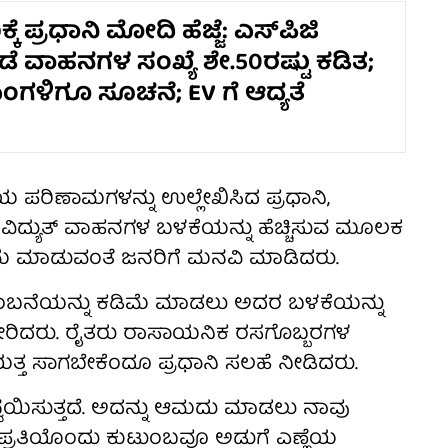
ಕೆ ಪ್ರಧಾನಿ ಮೋದಿ ಹೆಜ್ಜೆ: ಎಸ್‌ಪಿಜಿ
ಡೆ ವಾಹನಗಳ ಸಂಖ್ಯೆ ಶೇ.50ರಷ್ಟು ಕಡಿತ;
ಎಂಗಳಿಗೂ ಸೂಚನೆ; EV ಗೆ ಆದ್ಯತೆ
ೆಯ ಪರಿಣಾಮಗಳನ್ನು ಉಲ್ಲೇಖಿಸಿದ ಪ್ರಧಾನಿ,
ು ವಿದ್ಯುತ್ ವಾಹನಗಳ ಬಳಕೆಯನ್ನು ಹೆಚ್ಚಿಸುವ ಮೂಲಕ
ಡಿಮೆ ಮಾಡುವಂತೆ ಜನರಿಗೆ ಮನವಿ ಮಾಡಿದರು.
ಂಬನೆಯನ್ನು ಕಡಿಮೆ ಮಾಡಲು ಅದರ ಬಳಕೆಯನ್ನು
ರಿದರು. ರೈತರು ರಾಸಾಯನಿಕ ರಸಗೊಬ್ಬರಗಳ
ಯತ್ತ ಸಾಗಬೇಕೆಂದೂ ಪ್ರಧಾನಿ ಸಲಹೆ ನೀಡಿದರು.
ವಯಿಸುತ್ತದೆ. ಅದನ್ನು ಆಮದು ಮಾಡಲು ನಾವು
. ಪ್ರತಿಯೊಂದು ಕುಟುಂಬವೂ ಅಡುಗೆ ಎಣ್ಣೆಯ