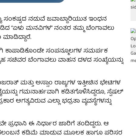
ಷ್ಯಾ ಸಂಕಷ್ಟದ ನಡುವೆ ಜವಾಬ್ದಾರಿಯುತ ಇಂಧನ
ನೀಡಿದ “ಏಳು ಮನವಿಗಳ” ನಂತರ ತಮ್ಮ ಬೆಂಗಾವಲು
 ಮಾಡಿದ್ದಾರೆ.
ಗಿ ಕಾಪಾಡಿಕೊಂಡೇ ಸಂಪನ್ಮೂಲಗಳ ಸಮರ್ಪಕ
ಗೃಹ ಸಚಿವರ ಬೆಂಗಾವಲು ವಾಹನ ದಳದ ಸಂಖ್ಯೆಯನ್ನು
ರಾತ್ ಮತ್ತು ಅಸ್ಸಾಂ ರಾಜ್ಯಗಳ ಇತ್ತೀಚಿನ ಭೇಟಿಗಳ
ಯನ್ನು ಗಮನಾರ್ಹವಾಗಿ ಕಡಿತಗೊಳಿಸಿದ್ದರೂ, ಸ್ಪೆಷಲ್
ಕಾರ ಅಗತ್ಯವಿರುವ ಎಲ್ಲಾ ಭದ್ರತಾ ವ್ಯವಸ್ಥೆಗಳನ್ನು
 ಪ್ರಧಾನಿ ಈ ನಿರ್ಧಾರ ಜಾರಿಗೆ ತಂದಿದ್ದರು. ಆ
ವಲಂಬನೆ ಕಡಿಮೆ ಮಾಡುವ ಮೂಲಕ ಹಾಗೂ ಪರಿಸರ