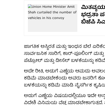
ಮಿತವ್ಯಯಕ್
ಭದ್ರತಾ ಪ
ಬಿಜೆಪಿ ಸಿ
ಜಾಗತಿಕ ಅಸ್ಥಿರತೆ ಮತ್ತು ಇಂಧನ ಬೆಲೆ ಏರಿಕ
ಸಾರ್ವಜನಿಕ ಸಾರಿಗೆ, ಕಾರ್-ಪೂಲಿಂಗ್ ಮತ್ತ
ಪೆಟ್ರೋಲ್ ಮತ್ತು ಡೀಸೆಲ್ ಬಳಕೆಯನ್ನು ಕ
ಅದೇ ರೀತಿ, ಅಡುಗೆ ಎಣ್ಣೆಯ ಆಮದು ಅವಲ
ಕಡಿಮೆ ಮಾಡಬೇಕೆಂದು ಅವರು ಜನರಿಗೆ ಕೋ
ಬಳಕೆಯನ್ನು ಕಡಿಮೆ ಮಾಡಿ ನೈಸರ್ಗಿಕ ಕೃಷಿ
ಅಡುಗೆ ಎಣ್ಣೆಯ ವಿಷಯದಲ್ಲಿಯೂ ಇದೇ ಅನ್
ವಿದೇಶಿ ವಿನಿಮಯ ವೆಚ್ಚ ಮಾಡಬೇಕಾಗುತ್ತದೆ