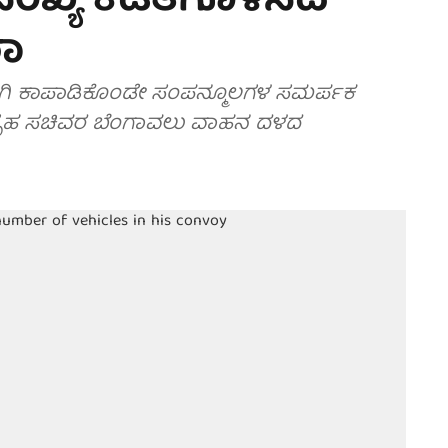
ಖ್ಯೆ ಕಡಿತಗೊಳಿಸಿದ
ಶಾ
ಗಿ ಕಾಪಾಡಿಕೊಂಡೇ ಸಂಪನ್ಮೂಲಗಳ ಸಮರ್ಪಕ
 ಗೃಹ ಸಚಿವರ ಬೆಂಗಾವಲು ವಾಹನ ದಳದ