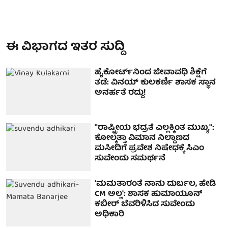
ಈ ವಿಭಾಗದ ಇತರ ಸುದ್ದಿ
ಹೈಕೋರ್ಟ್‌ನಿಂದ ಜೀವಾವಧಿ ಶಿಕ್ಷೆಗೆ
ತಡೆ: ವಿನಯ್ ಕುಲಕರ್ಣಿ ಶಾಸಕ ಸ್ಥಾನ
ಅನರ್ಹತೆ ರದ್ದು!
"ರಾಷ್ಟ್ರೀಯ ಭದ್ರತೆ ಎಲ್ಲಕ್ಕಿಂತ ಮುಖ್ಯ":
ಕೋಲ್ಕತ್ತಾ ವಿಮಾನ ನಿಲ್ದಾಣದ
ಮಸೀದಿಗೆ ಪ್ರವೇಶ ನಿಷೇಧಕ್ಕೆ ಸಿಎಂ
ಸುವೇಂದು ಸಮರ್ಥನೆ
'ಮಮತಾರಂತೆ ನಾನು ದುರ್ಬಲ, ಹೇಡಿ
CM ಅಲ್ಲ': ಶಾಸಕ ಹುಮಾಯೂನ್
ಕಬೀರ್​ ಬೆವರಿಳಿಸಿದ ಸುವೇಂದು
ಅಧಿಕಾರಿ