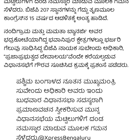
ಮೆಟ್ಟಿಲುಗಳಿಗೆ ದಂಡ ನಮಸ್ಕಾರ ಮಾಡುವ ಮೂಲಕ ಗಮನ
ಸೆಳೆದರು. ಬಿಜೆಪಿ 207 ಸ್ಥಾನಗಳನ್ನು ಗೆದ್ದು ತೃಣಮೂಲ
ಕಾಂಗ್ರೆಸ್‌ನ 15 ವರ್ಷದ ಆಡಳಿತಕ್ಕೆ ಅಂತ್ಯ ಹಾಡಿದೆ.
ನಂದಿಗ್ರಾಮ ಮತ್ತು ಮಮತಾ ಬ್ಯಾನರ್ಜಿ ಅವರ
ಭದ್ರಕೋಟೆಯಾಗಿದ್ದ ಭವಾನಿಪುರ ಕ್ಷೇತ್ರಗಳಲ್ಲೂ ಭರ್ಜರಿ
ಗೆಲುವು ಸಾಧಿಸಿದ್ದ ಬಿಜೆಪಿ ನಾಯಕ ಸುಬೇಂದು ಅಧಿಕಾರಿ,
“ಪ್ರಜಾಪ್ರಭುತ್ವದ ದೇವಾಲಯ”ವೆಂದೇ ಕರೆಯಲ್ಪಡುವ
ವಿಧಾನಸಭೆಗೆ ಗೌರವ ಸೂಚಿಸಿದ ಕ್ರಮಕ್ಕೆ ಪ್ರಶಂಸೆ ಪಡೆದರು.
ಪಶ್ಚಿಮ ಬಂಗಾಳದ ನೂತನ ಮುಖ್ಯಮಂತ್ರಿ
ಸುವೇಂದು ಅಧಿಕಾರಿ ಅವರು ಇಂದು
ಬುಧವಾರ ವಿಧಾನಸಭಾ ಸದಸ್ಯರಾಗಿ
ಪ್ರಮಾಣವಚನ ಸ್ವೀಕರಿಸುವ ಮುನ್ನ
ವಿಧಾನಸಭೆಯ ಮೆಟ್ಟಿಲುಗಳಿಗೆ ದಂಡ
ನಮಸ್ಕಾರ ಮಾಡುವ ಮೂಲಕ ಗಮನ
ಸೆಳೆದರು.
@XpressBengaluru