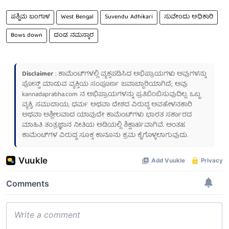
ಪಶ್ಚಿಮ ಬಂಗಾಳ
West Bengal
Suvendu Adhikari
ಸುವೇಂದು ಅಧಿಕಾರಿ
Bows down
ದಂಡ ನಮಸ್ಕಾರ
Disclaimer
: ಕಾಮೆಂಟ್‌ಗಳಲ್ಲಿ ವ್ಯಕ್ತಪಡಿಸಿದ ಅಭಿಪ್ರಾಯಗಳು ಅವುಗಳನ್ನು
ಪೋಸ್ಟ್ ಮಾಡುವ ವ್ಯಕ್ತಿಯ ಸಂಪೂರ್ಣ ಜವಾಬ್ದಾರಿಯಾಗಿದೆ; ಅವು
kannadaprabha.com
ನ ಅಭಿಪ್ರಾಯಗಳನ್ನು ಪ್ರತಿಬಿಂಬಿಸುವುದಿಲ್ಲ. ಒಬ್ಬ
ವ್ಯಕ್ತಿ, ಸಮುದಾಯ, ಧರ್ಮ ಅಥವಾ ದೇಶದ ವಿರುದ್ಧ ಅವಹೇಳನಕಾರಿ
ಅಥವಾ ಅಶ್ಲೀಲವಾದ ಯಾವುದೇ ಕಾಮೆಂಟ್‌ಗಳು ಭಾರತ ಸರ್ಕಾರದ
ಮಾಹಿತಿ ತಂತ್ರಜ್ಞಾನ ನೀತಿಯ ಅಡಿಯಲ್ಲಿ ಶಿಕ್ಷಾರ್ಹವಾಗಿವೆ. ಅಂತಹ
ಕಾಮೆಂಟ್‌ಗಳ ವಿರುದ್ಧ ಸೂಕ್ತ ಕಾನೂನು ಕ್ರಮ ಕೈಗೊಳ್ಳಲಾಗುವುದು.