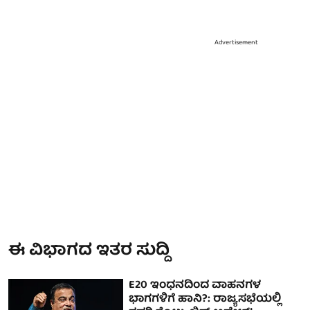
Advertisement
ಈ ವಿಭಾಗದ ಇತರ ಸುದ್ದಿ
E20 ಇಂಧನದಿಂದ ವಾಹನಗಳ
ಭಾಗಗಳಿಗೆ ಹಾನಿ?: ರಾಜ್ಯಸಭೆಯಲ್ಲಿ