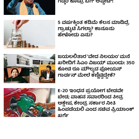
ಗಡ್ಕರಿ ಕೊಟ್ರು ಬಿಗ್ ಅಪ್ಡೇಟ್!
5 ವರ್ಷಕ್ಕಿಂತ ಕಡಿಮೆ ಕೆಲಸ ಮಾಡಿದ್ರೆ
ಗ್ರಾಚ್ಯುಟಿ ಸಿಗಲ್ವಾ? ಕಾನೂನು
ಹೇಳೋದು ಏನು?
ಜಯಲಲಿತಾರ 'ವೇದ ನಿಲಯಂ' ಮನೆ
ಖರೀದಿಗೆ ಸಿಎಂ ವಿಜಯ್ ಮುಂದು: 350
ಕೋಟಿ ರೂ ಮೌಲ್ಯದ ಪೋಯಸ್
ಗಾರ್ಡನ್‌ ಮೇಲೆ ಕಣ್ಣಿಟ್ಟಿದ್ದೇಕೆ?
E-20 ಇಂಧನ ಪ್ರಯೋಗ ಬೇಡವೇ
ಬೇಡ; ವಾಹನ ಸವಾರರಿಂದ ತೀವ್ರ
ಆಕ್ಷೇಪ, ಕೇಂದ್ರ ಸರ್ಕಾರ ನೀತಿ
ಹಿಂಪಡೆಯಲಿ ಎಂದ ಸಚಿವ ಪ್ರಿಯಾಂಕ್
ಖರ್ಗೆ