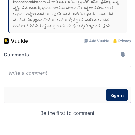
kannadaprabha.com
ನ ಅಭಿಪ್ರಾಯಗಳನ್ನು ಪ್ರತಿಬಿಂಬಿಸುವುದಿಲ್ಲ. ಒಬ್ಬ
ವ್ಯಕ್ತಿ, ಸಮುದಾಯ, ಧರ್ಮ ಅಥವಾ ದೇಶದ ವಿರುದ್ಧ ಅವಹೇಳನಕಾರಿ
ಅಥವಾ ಅಶ್ಲೀಲವಾದ ಯಾವುದೇ ಕಾಮೆಂಟ್‌ಗಳು ಭಾರತ ಸರ್ಕಾರದ
ಮಾಹಿತಿ ತಂತ್ರಜ್ಞಾನ ನೀತಿಯ ಅಡಿಯಲ್ಲಿ ಶಿಕ್ಷಾರ್ಹವಾಗಿವೆ. ಅಂತಹ
ಕಾಮೆಂಟ್‌ಗಳ ವಿರುದ್ಧ ಸೂಕ್ತ ಕಾನೂನು ಕ್ರಮ ಕೈಗೊಳ್ಳಲಾಗುವುದು.