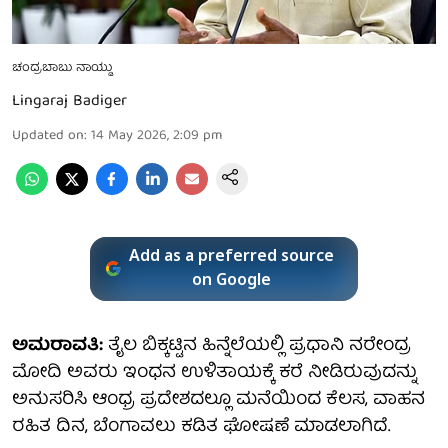
ಚಂದ್ರಬಾಬು ನಾಯ್ಡು
Lingaraj Badiger
Updated on
:
14 May 2026, 2:09 pm
Add as a preferred source
on Google
ಅಮರಾವತಿ:
ತೈಲ ಬಿಕ್ಕಟ್ಟಿನ ಹಿನ್ನೆಲೆಯಲ್ಲಿ ಪ್ರಧಾನಿ ನರೇಂದ್ರ
ಮೋದಿ ಅವರು ಇಂಧನ ಉಳಿತಾಯಕ್ಕೆ ಕರೆ ನೀಡಿರುವುದನ್ನು
ಅನುಸರಿಸಿ ಆಂಧ್ರ ಪ್ರದೇಶದಲ್ಲೂ ಮನೆಯಿಂದ ಕೆಲಸ, ವಾಹನ
ರಹಿತ ದಿನ, ಬೆಂಗಾವಲು ಕಡಿತ ಘೋಷಣೆ ಮಾಡಲಾಗಿದೆ.