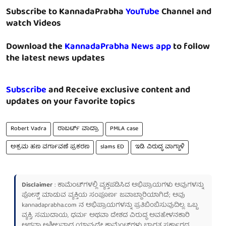
Subscribe to KannadaPrabha
YouTube
Channel and
watch Videos
Download the
KannadaPrabha News app
to follow
the latest news updates
Subscribe
and Receive exclusive content and
updates on your favorite topics
Robert Vadra
ರಾಬರ್ಟ್ ವಾದ್ರಾ
PMLA case
ಅಕ್ರಮ ಹಣ ವರ್ಗಾವಣೆ ಪ್ರಕರಣ
slams ED
ಇಡಿ ವಿರುದ್ಧ ವಾಗ್ದಾಳಿ
Disclaimer
: ಕಾಮೆಂಟ್‌ಗಳಲ್ಲಿ ವ್ಯಕ್ತಪಡಿಸಿದ ಅಭಿಪ್ರಾಯಗಳು ಅವುಗಳನ್ನು
ಪೋಸ್ಟ್ ಮಾಡುವ ವ್ಯಕ್ತಿಯ ಸಂಪೂರ್ಣ ಜವಾಬ್ದಾರಿಯಾಗಿದೆ; ಅವು
kannadaprabha.com
ನ ಅಭಿಪ್ರಾಯಗಳನ್ನು ಪ್ರತಿಬಿಂಬಿಸುವುದಿಲ್ಲ. ಒಬ್ಬ
ವ್ಯಕ್ತಿ, ಸಮುದಾಯ, ಧರ್ಮ ಅಥವಾ ದೇಶದ ವಿರುದ್ಧ ಅವಹೇಳನಕಾರಿ
ಅಥವಾ ಅಶ್ಲೀಲವಾದ ಯಾವುದೇ ಕಾಮೆಂಟ್‌ಗಳು ಭಾರತ ಸರ್ಕಾರದ