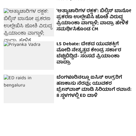
'ಅತ್ಯಾಚಾರಿಗಳ ರಕ್ಷಕ': ಬಿಲ್ಕಿಸ್ ಬಾನೋ
ಪ್ರಕರಣ ಉಲ್ಲೇಖಿಸಿ ಜೋಶಿ ವಿರುದ್ಧ
ಪ್ರಿಯಾಂಕಾ ವಾಗ್ದಾಳಿ; ವಾದ್ರಾ ಹೇಳಿಕೆ
ಸಮರ್ಥಿಸಿಕೊಂಡ CM
LS Debate: ದೇಶದ ಯುವಶಕ್ತಿಗೆ
ಮೋದಿ ನೇತೃತ್ವದ ಕೇಂದ್ರ ಸರ್ಕಾರ
ಬೆಚ್ಚಿಬಿದ್ದಿದೆ- ಸಂಸದೆ ಪ್ರಿಯಾಂಕಾ
ವಾದ್ರಾ
ಬೆಂಗಳೂರಿನಲ್ಲೂ ಐಸಿಸ್ ಉಗ್ರರಿಗೆ
ಹಣಕಾಸು ನೆರವು; ಯುವಕರ
ಬ್ರೇನ್‌ವಾಶ್ ಮಾಡಿ ಸಿರಿಯಾಗೆ ರವಾನೆ:
8 ಸ್ಥಳಗಳಲ್ಲಿ ED ದಾಳಿ