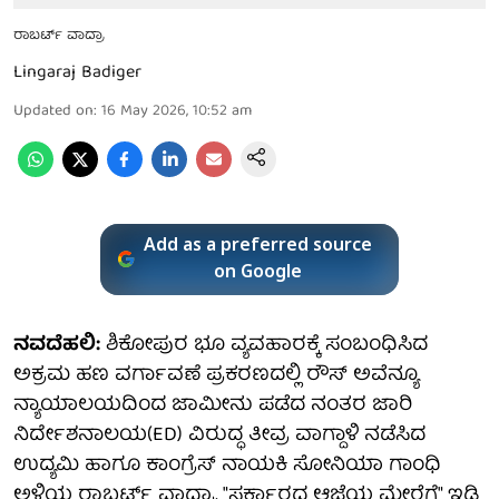
ರಾಬರ್ಟ್ ವಾದ್ರಾ
Lingaraj Badiger
Updated on
:
16 May 2026, 10:52 am
Add as a preferred source
on Google
ನವದೆಹಲಿ:
ಶಿಕೋಪುರ ಭೂ ವ್ಯವಹಾರಕ್ಕೆ ಸಂಬಂಧಿಸಿದ
ಅಕ್ರಮ ಹಣ ವರ್ಗಾವಣೆ ಪ್ರಕರಣದಲ್ಲಿ ರೌಸ್ ಅವೆನ್ಯೂ
ನ್ಯಾಯಾಲಯದಿಂದ ಜಾಮೀನು ಪಡೆದ ನಂತರ ಜಾರಿ
ನಿರ್ದೇಶನಾಲಯ(ED) ವಿರುದ್ಧ ತೀವ್ರ ವಾಗ್ದಾಳಿ ನಡೆಸಿದ
ಉದ್ಯಮಿ ಹಾಗೂ ಕಾಂಗ್ರೆಸ್ ನಾಯಕಿ ಸೋನಿಯಾ ಗಾಂಧಿ
ಅಳಿಯ ರಾಬರ್ಟ್ ವಾದ್ರಾ, "ಸರ್ಕಾರದ ಆಜ್ಞೆಯ ಮೇರೆಗೆ" ಇಡಿ