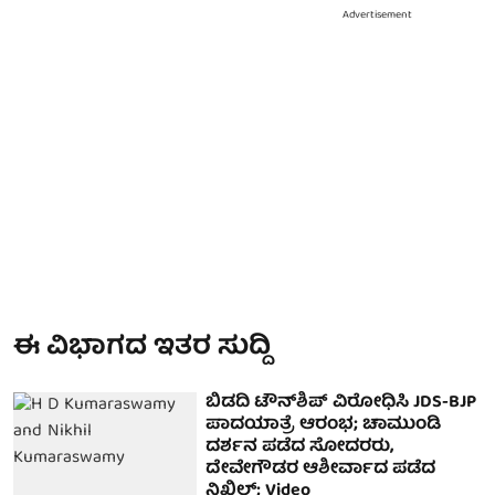
Advertisement
ಈ ವಿಭಾಗದ ಇತರ ಸುದ್ದಿ
ಬಿಡದಿ ಟೌನ್‌ಶಿಪ್​ ವಿರೋಧಿಸಿ JDS-BJP
ಪಾದಯಾತ್ರೆ ಆರಂಭ; ಚಾಮುಂಡಿ
ದರ್ಶನ ಪಡೆದ ಸೋದರರು,
ದೇವೇಗೌಡರ ಆಶೀರ್ವಾದ ಪಡೆದ
ನಿಖಿಲ್; Video