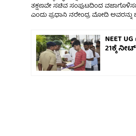
ತಕ್ಷಣವೇ ಸಚಿವ ಸಂಪುಟದಿಂದ ವಜಾಗೊಳಿಸಬೇ
ಎಂದು ಪ್ರಧಾನಿ ನರೇಂದ್ರ ಮೋದಿ ಅವರನ್ನು ಒತ್
NEET UG r
21ಕ್ಕೆ ನೀ