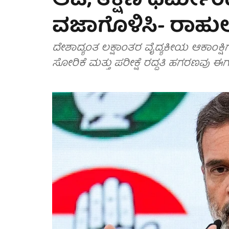
ಆಟ; ತಕ್ಷಣ ಧರ್ಮೇಂದ
ವಜಾಗೊಳಿಸಿ- ರಾಹುಲ
ದೇಶಾದ್ಯಂತ ಲಕ್ಷಾಂತರ ವೈದ್ಯಕೀಯ ಆಕಾಂಕ್ಷಿಗಳ ನ
ಸೋರಿಕೆ ಮತ್ತು ಪರೀಕ್ಷೆ ರದ್ದತಿ ಹಗರಣವು ಈಗ ರ