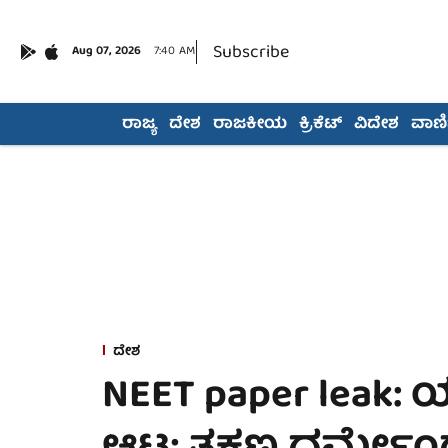
Subscribe
Aug 07, 2026
7:40 AM
ರಾಜ್ಯ
ದೇಶ
ರಾಜಕೀಯ
ಕ್ರಿಕೆಟ್
ವಿದೇಶ
ವಾಣಿಜ
ದೇಶ
NEET paper leak: