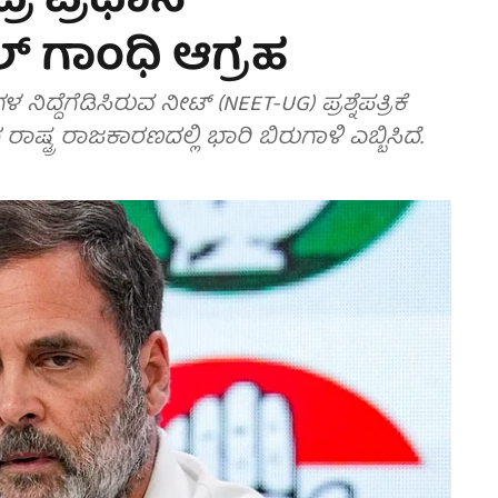
್ರ ಪ್ರಧಾನ್
್ ಗಾಂಧಿ ಆಗ್ರಹ
ಿದ್ದೆಗೆಡಿಸಿರುವ ನೀಟ್ (NEET-UG) ಪ್ರಶ್ನೆಪತ್ರಿಕೆ
ಾಷ್ಟ್ರ ರಾಜಕಾರಣದಲ್ಲಿ ಭಾರಿ ಬಿರುಗಾಳಿ ಎಬ್ಬಿಸಿದೆ.