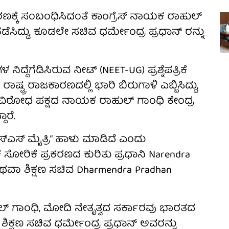
ಪ್ರಕರಣಕ್ಕೆ ಸಂಬಂಧಿಸಿದಂತೆ ಕಾಂಗ್ರೆಸ್ ನಾಯಕ ರಾಹುಲ್
ನಡೆಸಿದ್ದು, ಕೂಡಲೇ ಸಚಿವ ಧರ್ಮೇಂದ್ರ ಪ್ರಧಾನ್ ರನ್ನು
ಿದ್ದೆಗೆಡಿಸಿರುವ ನೀಟ್ (NEET-UG) ಪ್ರಶ್ನೆಪತ್ರಿಕೆ
ಷ್ಟ್ರ ರಾಜಕಾರಣದಲ್ಲಿ ಭಾರಿ ಬಿರುಗಾಳಿ ಎಬ್ಬಿಸಿದ್ದು,
ಿರೋಧ ಪಕ್ಷದ ನಾಯಕ ರಾಹುಲ್ ಗಾಂಧಿ ಕೇಂದ್ರ
ಾರೆ.
‌ಎಸ್‌ಎಸ್ ಮೈತ್ರಿ” ಹಾಳು ಮಾಡಿದೆ ಎಂದು
ೆ ಸೋರಿಕೆ ಪ್ರಕರಣದ ಕುರಿತು ಪ್ರಧಾನಿ Narendra
ಅಥವಾ ಶಿಕ್ಷಣ ಸಚಿವ Dharmendra Pradhan
್ ಗಾಂಧಿ, ಮೋದಿ ನೇತೃತ್ವದ ಸರ್ಕಾರವು ಭಾರತದ
 ಶಿಕ್ಷಣ ಸಚಿವ ಧರ್ಮೇಂದ್ರ ಪ್ರಧಾನ್ ಅವರನ್ನು