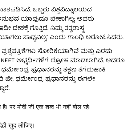
ನಾಶಪಡಿಸಿದೆ. ಒಬ್ಬರು ವಿಶ್ವವಿದ್ಯಾಲಯದ
ಅನುಭವ ಯಾವುದೂ ಬೇಕಾಗಿಲ್ಲ; ಅವರು
ೇಶಕ್ಕೆ ಗೊತ್ತಿದೆ. ನಿಮ್ಮ ತತ್ವಶಾಸ್ತ್ರ
ತಿಯಾಗಲು ಸಾಧ್ಯವಿಲ್ಲ,” ಎಂದು ಗಾಂಧಿ ಆರೋಪಿಸಿದರು.
ಪ್ರಶ್ನೆಪತ್ರಿಕೆಗಳು ಸೋರಿಕೆಯಾಗಿವೆ ಮತ್ತು ಎರಡು
 NEET ಅಭ್ಯರ್ಥಿಗಳಿಗೆ ದ್ರೋಹ ಮಾಡಲಾಗಿದೆ. ಆದರೂ
್ಮೇಂದ್ರ ಪ್ರಧಾನರನ್ನು ತಕ್ಷಣ ತೆಗೆದುಹಾಕಿ
ದಿ ಜೀ, ಧರ್ಮೇಂದ್ರ ಪ್ರಧಾನರನ್ನು ಈಗಲೇ
ಾರೆ.
ै। पर मोदी जी एक शब्द भी नहीं बोल रहे।
देही ख़ुद लीजिए।