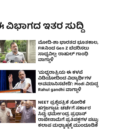
 ವಿಭಾಗದ ಇತರ ಸುದ್ದಿ
ಮೋದಿ-ಶಾ ಭಾರತದ ಭೂತಕಾಲ,
FIRನಿಂದ Gen Z ಬೆದರಿಸಲು
ಸಾಧ್ಯವಿಲ್ಲ: ರಾಹುಲ್ ಗಾಂಧಿ
ವಾಗ್ದಾಳಿ
'ಮಧ್ಯರಾತ್ರಿಯ ಈ ಕಳಪೆ
ವಿಡಿಯೋದಿಂದ ವಿದ್ಯಾರ್ಥಿಗಳ
ಅವಮಾನಿಸಬೇಡಿ': Modi ವಿರುದ್ಧ
Rahul gandhi ವಾಗ್ದಾಳಿ
NEET ಪ್ರಶ್ನೆಪತ್ರಿಕೆ ಸೋರಿಕೆ
ಹಗ್ಗಜಗ್ಗಾಟ: ಚರ್ಚೆಗೆ ಸರ್ಕಾರ
ಸಿದ್ಧ; ಧರ್ಮೇಂದ್ರ ಪ್ರಧಾನ್
ರಾಜೀನಾಮೆಗೆ ಪ್ರತಿಪಕ್ಷಗಳ ಪಟ್ಟು;
ಕಲಾಪ ಮಧ್ಯಾಹ್ನಕ್ಕೆ ಮುಂದೂಡಿಕೆ