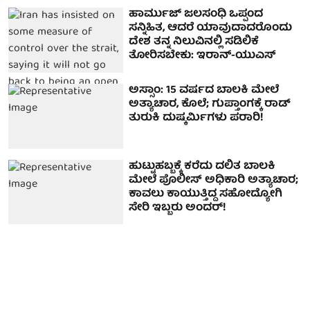
ಹಾರ್ಮುಜ್ ಜಲಸಂಧಿ ಒಪ್ಪಂದ
ಸನ್ನಿಹಿತ, ಆದರೆ ಯಾವುದಾದರೊಂದು
ದೇಶ ತನ್ನ ನಿಲುವಿನಲ್ಲಿ ಸಡಿಲಿಕೆ
ತೋರಿಸಬೇಕು: ಇರಾನ್-ಯುಎಸ್
ಅಸ್ಸಾಂ: 15 ವರ್ಷದ ಬಾಲಕಿ ಮೇಲೆ
ಅತ್ಯಾಚಾರ, ಕೊಲೆ; ಗುಪ್ತಾಂಗಕ್ಕೆ ರಾಡ್
ತುರುಕಿ ದುಷ್ಕರ್ಮಿಗಳು ಪರಾರಿ!
ಹುಟ್ಟುಹಬ್ಬಕ್ಕೆ ಕರೆದು ದಲಿತ ಬಾಲಕಿ
ಮೇಲೆ ಪೊಲೀಸ್ ಅಧಿಕಾರಿ ಅತ್ಯಾಚಾರ;
ಕಾವಲು ಕಾಯುತ್ತಿದ್ದ ಸಹೋದ್ಯೋಗಿ
ಸೇರಿ ಇಬ್ಬರು ಅಂದರ್!