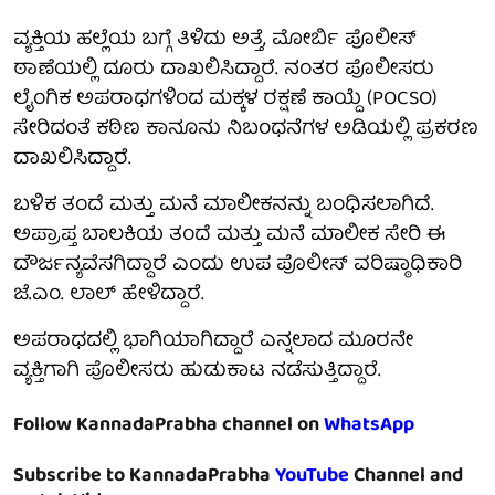
ವ್ಯಕ್ತಿಯ ಹಲ್ಲೆಯ ಬಗ್ಗೆ ತಿಳಿದು ಅತ್ತೆ, ಮೋರ್ಬಿ ಪೊಲೀಸ್
ಠಾಣೆಯಲ್ಲಿ ದೂರು ದಾಖಲಿಸಿದ್ದಾರೆ. ನಂತರ ಪೊಲೀಸರು
ಲೈಂಗಿಕ ಅಪರಾಧಗಳಿಂದ ಮಕ್ಕಳ ರಕ್ಷಣೆ ಕಾಯ್ದೆ (POCSO)
ಸೇರಿದಂತೆ ಕಠಿಣ ಕಾನೂನು ನಿಬಂಧನೆಗಳ ಅಡಿಯಲ್ಲಿ ಪ್ರಕರಣ
ದಾಖಲಿಸಿದ್ದಾರೆ.
ಬಳಿಕ ತಂದೆ ಮತ್ತು ಮನೆ ಮಾಲೀಕನನ್ನು ಬಂಧಿಸಲಾಗಿದೆ.
ಅಪ್ರಾಪ್ತ ಬಾಲಕಿಯ ತಂದೆ ಮತ್ತು ಮನೆ ಮಾಲೀಕ ಸೇರಿ ಈ
ದೌರ್ಜನ್ಯವೆಸಗಿದ್ದಾರೆ ಎಂದು ಉಪ ಪೊಲೀಸ್ ವರಿಷ್ಠಾಧಿಕಾರಿ
ಜೆ.ಎಂ. ಲಾಲ್ ಹೇಳಿದ್ದಾರೆ.
ಅಪರಾಧದಲ್ಲಿ ಭಾಗಿಯಾಗಿದ್ದಾರೆ ಎನ್ನಲಾದ ಮೂರನೇ
ವ್ಯಕ್ತಿಗಾಗಿ ಪೊಲೀಸರು ಹುಡುಕಾಟ ನಡೆಸುತ್ತಿದ್ದಾರೆ.
Follow KannadaPrabha channel on
WhatsApp
Subscribe to KannadaPrabha
YouTube
Channel and