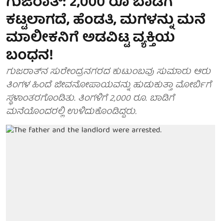
ಗುಜರಾತ್: 2,000 ರೂ ಬಾಡಿಗೆ
ಕಟ್ಟಲಾಗದೆ, ಹೆಂಡತಿ, ಮಗಳನ್ನು ಮನೆ
ಮಾಲೀಕನಿಗೆ ಅಡವಿಟ್ಟ ವ್ಯಕ್ತಿಯ
ಬಂಧನ!
ಗುಜರಾತ್‌ನ ಸುರೇಂದ್ರನಗರದ ಕುಟುಂಬವು ಸುಮಾರು ಆರು
ತಿಂಗಳ ಹಿಂದೆ ಜೀವನೋಪಾಯವನ್ನು ಹುಡುಕುತ್ತಾ ಮೋರ್ಬಿಗೆ
ಸ್ಥಳಾಂತರಗೊಂಡಿತು. ತಿಂಗಳಿಗೆ 2,000 ರೂ. ಬಾಡಿಗೆ
ಮನೆಯೊಂದರಲ್ಲಿ ಉಳಿದುಕೊಂಡಿದ್ದರು.