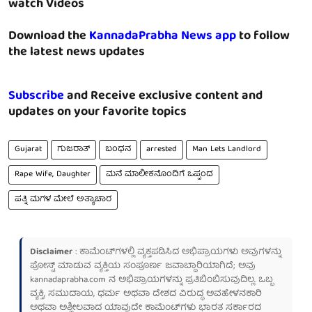
watch Videos
Download the
KannadaPrabha News app
to follow
the latest news updates
Subscribe
and Receive exclusive content and
updates on your favorite topics
Gujarat
ಗುಜರಾತ್
ಬಂಧನ
arrested
Man Lets Landlord
Rape Wife, Daughter
ಮನೆ ಮಾಲೀಕನೊಂದಿಗೆ ಒಪ್ಪಂದ
ಪತ್ನಿ ಮಗಳ ಮೇಲೆ ಅತ್ಯಾಚಾರ
Disclaimer
: ಕಾಮೆಂಟ್‌ಗಳಲ್ಲಿ ವ್ಯಕ್ತಪಡಿಸಿದ ಅಭಿಪ್ರಾಯಗಳು ಅವುಗಳನ್ನು
ಪೋಸ್ಟ್ ಮಾಡುವ ವ್ಯಕ್ತಿಯ ಸಂಪೂರ್ಣ ಜವಾಬ್ದಾರಿಯಾಗಿದೆ; ಅವು
kannadaprabha.com
ನ ಅಭಿಪ್ರಾಯಗಳನ್ನು ಪ್ರತಿಬಿಂಬಿಸುವುದಿಲ್ಲ. ಒಬ್ಬ
ವ್ಯಕ್ತಿ, ಸಮುದಾಯ, ಧರ್ಮ ಅಥವಾ ದೇಶದ ವಿರುದ್ಧ ಅವಹೇಳನಕಾರಿ
ಅಥವಾ ಅಶ್ಲೀಲವಾದ ಯಾವುದೇ ಕಾಮೆಂಟ್‌ಗಳು ಭಾರತ ಸರ್ಕಾರದ