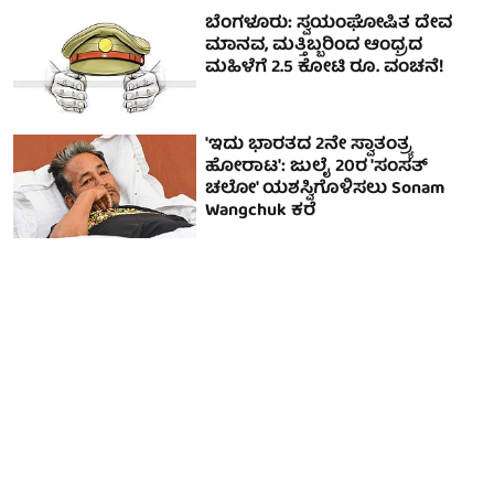
ಬೆಂಗಳೂರು: ಸ್ವಯಂಘೋಷಿತ ದೇವ
ಮಾನವ, ಮತ್ತಿಬ್ಬರಿಂದ ಆಂಧ್ರದ
ಮಹಿಳೆಗೆ 2.5 ಕೋಟಿ ರೂ. ವಂಚನೆ!
'ಇದು ಭಾರತದ 2ನೇ ಸ್ವಾತಂತ್ರ್ಯ
ಹೋರಾಟ': ಜುಲೈ 20ರ 'ಸಂಸತ್
ಚಲೋ' ಯಶಸ್ವಿಗೊಳಿಸಲು Sonam
Wangchuk ಕರೆ