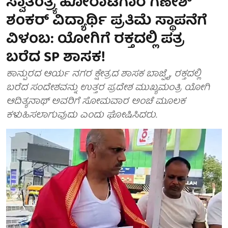
ಸ್ವಾತಂತ್ರ್ಯ ಹೋರಾಟಗಾರ ಗಣೇಶ್
ಶಂಕರ್ ವಿದ್ಯಾರ್ಥಿ ಪ್ರತಿಮೆ ಸ್ಥಾಪನೆಗೆ
ವಿಳಂಬ: ಯೋಗಿಗೆ ರಕ್ತದಲ್ಲಿ ಪತ್ರ
ಬರೆದ SP ಶಾಸಕ!
ಕಾನ್ಪುರದ ಆರ್ಯ ನಗರ ಕ್ಷೇತ್ರದ ಶಾಸಕ ಬಾಜ್ಪೈ, ರಕ್ತದಲ್ಲಿ
ಬರೆದ ಸಂದೇಶವನ್ನು ಉತ್ತರ ಪ್ರದೇಶ ಮುಖ್ಯಮಂತ್ರಿ ಯೋಗಿ
ಆದಿತ್ಯನಾಥ್ ಅವರಿಗೆ ಸೋಮವಾರ ಅಂಚೆ ಮೂಲಕ
ಕಳುಹಿಸಲಾಗುವುದು ಎಂದು ಘೋಷಿಸಿದರು.