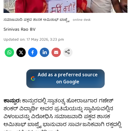
ಸಮಾಜವಾದಿ ಪಕ್ಷದ ಶಾಸಕ ಅಮಿತಾಭ್ ಬಾಜ್ಪೈ
online desk
Srinivas Rao BV
Updated on
:
17 May 2026, 3:23 pm
Add as a preferred source
on Google
ಕಾನ್ಪುರ:
ಕಾನ್ಪುರದಲ್ಲಿ ಸ್ವಾತಂತ್ರ್ಯ ಹೋರಾಟಗಾರ ಗಣೇಶ್
ಶಂಕರ್ ವಿದ್ಯಾರ್ಥಿ ಅವರ ಪ್ರತಿಮೆಯನ್ನು ಸ್ಥಾಪಿಸುವಲ್ಲಿನ
ವಿಳಂಬವನ್ನು ವಿರೋಧಿಸಿ ಸಮಾಜವಾದಿ ಪಕ್ಷದ ಶಾಸಕ
ಅಮಿತಾಭ್ ಬಾಜ್ಪೈ ಭಾನುವಾರ ಸಾರ್ವಜನಿಕವಾಗಿ ರಕ್ತದಲ್ಲಿ