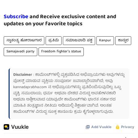
Subscribe
and Receive exclusive content and
updates on your favorite topics
ಸ್ವಾತಂತ್ರ್ಯ ಹೋರಾಟಗಾರ
ಪ್ರತಿಮೆ
ಸಮಾಜವಾದಿ ಪಕ್ಷ
Kanpur
ಕಾನ್ಪುರ
Samajavadi party
freedom fighter's statue
Disclaimer
: ಕಾಮೆಂಟ್‌ಗಳಲ್ಲಿ ವ್ಯಕ್ತಪಡಿಸಿದ ಅಭಿಪ್ರಾಯಗಳು ಅವುಗಳನ್ನು
ಪೋಸ್ಟ್ ಮಾಡುವ ವ್ಯಕ್ತಿಯ ಸಂಪೂರ್ಣ ಜವಾಬ್ದಾರಿಯಾಗಿದೆ; ಅವು
kannadaprabha.com
ನ ಅಭಿಪ್ರಾಯಗಳನ್ನು ಪ್ರತಿಬಿಂಬಿಸುವುದಿಲ್ಲ. ಒಬ್ಬ
ವ್ಯಕ್ತಿ, ಸಮುದಾಯ, ಧರ್ಮ ಅಥವಾ ದೇಶದ ವಿರುದ್ಧ ಅವಹೇಳನಕಾರಿ
ಅಥವಾ ಅಶ್ಲೀಲವಾದ ಯಾವುದೇ ಕಾಮೆಂಟ್‌ಗಳು ಭಾರತ ಸರ್ಕಾರದ
ಮಾಹಿತಿ ತಂತ್ರಜ್ಞಾನ ನೀತಿಯ ಅಡಿಯಲ್ಲಿ ಶಿಕ್ಷಾರ್ಹವಾಗಿವೆ. ಅಂತಹ
ಕಾಮೆಂಟ್‌ಗಳ ವಿರುದ್ಧ ಸೂಕ್ತ ಕಾನೂನು ಕ್ರಮ ಕೈಗೊಳ್ಳಲಾಗುವುದು.