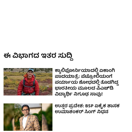
ಈ ವಿಭಾಗದ ಇತರ ಸುದ್ದಿ
ಕ್ಯಾಲಿಫೋರ್ನಿಯಾದಲ್ಲಿ ಏಕಾಂಗಿ
ಪಾದಯಾತ್ರೆ: ಪೆಟ್ರೋಲಿಯಂಗೆ
ಪರ್ಯಾಯ ಶೋಧದಲ್ಲಿ ತೊಡಗಿದ್ದ
ಭಾರತೀಯ ಮೂಲದ ಪಿಎಚ್‌ಡಿ
ವಿದ್ಯಾರ್ಥಿ ನಿಗೂಢ ಸಾವು!
ಉತ್ತರ ಪ್ರದೇಶ: BSP ಏಕೈಕ ಶಾಸಕ
ಉಮಾಶಂಕರ್ ಸಿಂಗ್ ನಿಧನ