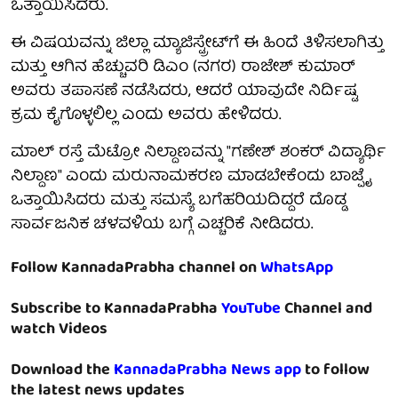
ಒತ್ತಾಯಿಸಿದರು.
ಈ ವಿಷಯವನ್ನು ಜಿಲ್ಲಾ ಮ್ಯಾಜಿಸ್ಟ್ರೇಟ್‌ಗೆ ಈ ಹಿಂದೆ ತಿಳಿಸಲಾಗಿತ್ತು
ಮತ್ತು ಆಗಿನ ಹೆಚ್ಚುವರಿ ಡಿಎಂ (ನಗರ) ರಾಜೇಶ್ ಕುಮಾರ್
ಅವರು ತಪಾಸಣೆ ನಡೆಸಿದರು, ಆದರೆ ಯಾವುದೇ ನಿರ್ದಿಷ್ಟ
ಕ್ರಮ ಕೈಗೊಳ್ಳಲಿಲ್ಲ ಎಂದು ಅವರು ಹೇಳಿದರು.
ಮಾಲ್ ರಸ್ತೆ ಮೆಟ್ರೋ ನಿಲ್ದಾಣವನ್ನು "ಗಣೇಶ್ ಶಂಕರ್ ವಿದ್ಯಾರ್ಥಿ
ನಿಲ್ದಾಣ" ಎಂದು ಮರುನಾಮಕರಣ ಮಾಡಬೇಕೆಂದು ಬಾಜ್ಪೈ
ಒತ್ತಾಯಿಸಿದರು ಮತ್ತು ಸಮಸ್ಯೆ ಬಗೆಹರಿಯದಿದ್ದರೆ ದೊಡ್ಡ
ಸಾರ್ವಜನಿಕ ಚಳವಳಿಯ ಬಗ್ಗೆ ಎಚ್ಚರಿಕೆ ನೀಡಿದರು.
Follow KannadaPrabha channel on
WhatsApp
Subscribe to KannadaPrabha
YouTube
Channel and
watch Videos
Download the
KannadaPrabha News app
to follow
the latest news updates