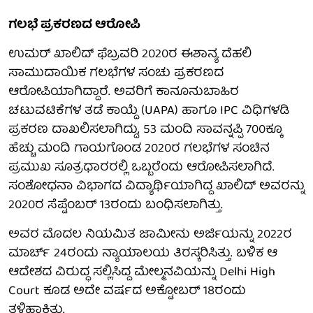
ಗಲಭೆ ಪ್ರಕರಣದ ಆರೋಪಿ
ಉಮರ್ ಖಾಲಿದ್ ಫೆಬ್ರವರಿ 2020ರ ಈಶಾನ್ಯ ದೆಹಲಿ
ಸಾಮುದಾಯಿಕ ಗಲಭೆಗಳ ಸಂಚು ಪ್ರಕರಣದ
ಆರೋಪಿಯಾಗಿದ್ದಾರೆ. ಅವರಿಗೆ ಕಾನೂನುಬಾಹಿರ
ಚಟುವಟಿಕೆಗಳ ತಡೆ ಕಾಯ್ದೆ (UAPA) ಹಾಗೂ IPC ವಿಧಿಗಳಡಿ
ಪ್ರಕರಣ ದಾಖಲಿಸಲಾಗಿದ್ದು, 53 ಮಂದಿ ಸಾವನ್ನಪ್ಪಿ 700ಕ್ಕೂ
ಹೆಚ್ಚು ಮಂದಿ ಗಾಯಗೊಂಡ 2020ರ ಗಲಭೆಗಳ ಸಂಚಿನ
ಪ್ರಮುಖ ಸೂತ್ರಧಾರರಲ್ಲಿ ಒಬ್ಬರೆಂದು ಆರೋಪಿಸಲಾಗಿದೆ.
ಸಂಶೋಧನಾ ವಿಭಾಗದ ವಿದ್ಯಾರ್ಥಿಯಾಗಿದ್ದ ಖಾಲಿದ್ ಅವರನ್ನು
2020ರ ಸೆಪ್ಟೆಂಬರ್ 13ರಂದು ಬಂಧಿಸಲಾಗಿತ್ತು.
ಅವರ ಮೊದಲ ನಿಯಮಿತ ಜಾಮೀನು ಅರ್ಜಿಯನ್ನು 2022ರ
ಮಾರ್ಚ್ 24ರಂದು ನ್ಯಾಯಾಲಯ ತಿರಸ್ಕರಿಸಿತ್ತು. ಬಳಿಕ ಆ
ಆದೇಶದ ವಿರುದ್ಧ ಸಲ್ಲಿಸಿದ್ದ ಮೇಲ್ಮನವಿಯನ್ನು Delhi High
Court ಕೂಡ ಅದೇ ವರ್ಷದ ಅಕ್ಟೋಬರ್ 18ರಂದು
ತಳ್ಳಿಹಾಕಿತ್ತು.