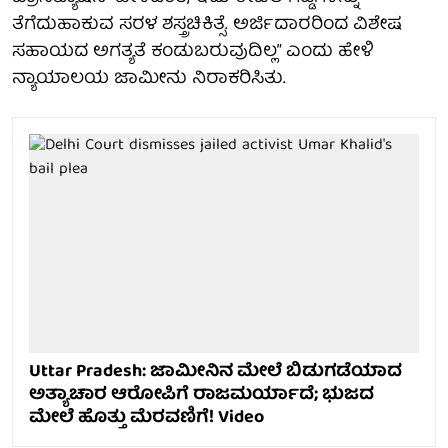
ತೆಗೆದುಹಾಕುವ ಸರಳ ಶಸ್ತ್ರಚಿಕಿತ್ಸೆ. ಅರ್ಜಿದಾರರಿಂದ ವಿಶೇಷ
ಸಹಾಯದ ಅಗತ್ಯತೆ ಕಂಡುಬರುವುದಿಲ್ಲ” ಎಂದು ಹೇಳಿ
ನ್ಯಾಯಾಲಯ ಜಾಮೀನು ನಿರಾಕರಿಸಿತು.
Uttar Pradesh: ಜಾಮೀನಿನ ಮೇಲೆ ಬಿಡುಗಡೆಯಾದ
ಅತ್ಯಾಚಾರ ಆರೋಪಿಗೆ ರಾಜಮರ್ಯಾದೆ; ಭುಜದ
ಮೇಲೆ ಹೊತ್ತು ಮೆರವಣಿಗೆ! Video