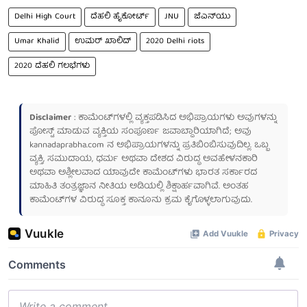
Delhi High Court
ದೆಹಲಿ ಹೈಕೋರ್ಟ್
JNU
ಜೆಎನ್‌ಯು
Umar Khalid
ಉಮರ್ ಖಾಲಿದ್
2020 Delhi riots
2020 ದೆಹಲಿ ಗಲಭೆಗಳು
Disclaimer
: ಕಾಮೆಂಟ್‌ಗಳಲ್ಲಿ ವ್ಯಕ್ತಪಡಿಸಿದ ಅಭಿಪ್ರಾಯಗಳು ಅವುಗಳನ್ನು
ಪೋಸ್ಟ್ ಮಾಡುವ ವ್ಯಕ್ತಿಯ ಸಂಪೂರ್ಣ ಜವಾಬ್ದಾರಿಯಾಗಿದೆ; ಅವು
kannadaprabha.com
ನ ಅಭಿಪ್ರಾಯಗಳನ್ನು ಪ್ರತಿಬಿಂಬಿಸುವುದಿಲ್ಲ. ಒಬ್ಬ
ವ್ಯಕ್ತಿ, ಸಮುದಾಯ, ಧರ್ಮ ಅಥವಾ ದೇಶದ ವಿರುದ್ಧ ಅವಹೇಳನಕಾರಿ
ಅಥವಾ ಅಶ್ಲೀಲವಾದ ಯಾವುದೇ ಕಾಮೆಂಟ್‌ಗಳು ಭಾರತ ಸರ್ಕಾರದ
ಮಾಹಿತಿ ತಂತ್ರಜ್ಞಾನ ನೀತಿಯ ಅಡಿಯಲ್ಲಿ ಶಿಕ್ಷಾರ್ಹವಾಗಿವೆ. ಅಂತಹ
ಕಾಮೆಂಟ್‌ಗಳ ವಿರುದ್ಧ ಸೂಕ್ತ ಕಾನೂನು ಕ್ರಮ ಕೈಗೊಳ್ಳಲಾಗುವುದು.