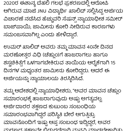
2020ರ ಈಶಾನ್ಯ ದೆಹಲಿ ಗಲಭೆ ಪ್ರಕರಣದಲ್ಲಿ ಆರೋಪಿ
ಆಗಿರುವ ಮಾಜಿ JNU ವಿದ್ಯಾರ್ಥಿ ಖಾಲಿದ್ ಸಲ್ಲಿಸಿದ್ದ ಅರ್ಜಿಯ
ವಿಚಾರಣೆ ನಡೆಸಿದ ಹೆಚ್ಚುವರಿ ಸೆಷನ್ಸ್ ನ್ಯಾಯಾಧೀಶ ಸಮೀರ್
ಬಾಜ್‌ಪಾಯಿ, ಜಾಮೀನು ಕೋರಿ ನೀಡಿರುವ ಕಾರಣಗಳು
ಸಮಂಜಸವಾಗಿಲ್ಲ ಎಂದು ಹೇಳಿದ್ದಾರೆ.
ಉಮರ್ ಖಾಲಿದ್ ಅವರು ತಮ್ಮ ಮಾವನ 40ನೇ ದಿನದ
ಮರಣೋತ್ತರ ವಿಧಿ (ಚೆಹ್ಲುಂ)ಗೆ ಹಾಜರಾಗಲು ಹಾಗೂ
ಶಸ್ತ್ರಚಿಕಿತ್ಸೆಗೆ ಒಳಗಾಗಬೇಕಿರುವ ತಾಯಿಯ ಆರೈಕೆಗಾಗಿ 15
ದಿನಗಳ ಮಧ್ಯಂತರ ಜಾಮೀನು ಕೋರಿದ್ದರು. ಆದರೆ ಈ
ಅರ್ಜಿಯನ್ನು ನ್ಯಾಯಾಲಯ ತಿರಸ್ಕಿರಿಸಿದೆ.
ತಮ್ಮ ಆದೇಶದಲ್ಲಿ ನ್ಯಾಯಾಧೀಶರು, “ಅವರ ಮಾವನ ಚೆಹ್ಲುಂ
ಸಮಾರಂಭಕ್ಕೆ ಹಾಜರಾಗುವುದು ಅಷ್ಟು ಅಗತ್ಯವಲ್ಲ.
ಅರ್ಜಿದಾರರ ತಕ್ಷಣದ ಕುಟುಂಬ ಸಂಬಂಧಿಯ
ಸಮಾರಂಭವಾಗಿದ್ದರೆ ಪರಿಸ್ಥಿತಿ ಬೇರೆ ಆಗುತ್ತಿತ್ತು.
ಮಾವನೊಂದಿಗೆ ಇಷ್ಟು ಆಪ್ತ ಸಂಬಂಧ ಇದ್ದಿದ್ದರೆ, ಅವರ
ಮರಣದ ತಕ್ಷಣವೇ ಬಿಡುಗಡೆಗಾಗಿ ಮನವಿ ಮಾಡಬೇಕಾಗಿತ್ತು,