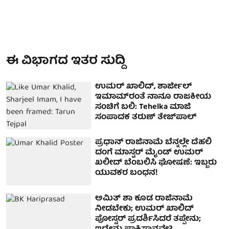
ಈ ವಿಭಾಗದ ಇತರ ಸುದ್ದಿ
ಉಮರ್ ಖಾಲಿದ್, ಶಾರ್ಜೀಲ್
ಇಮಾಮ್‌ರಂತೆ ನಾನೂ ರಾಜಕೀಯ
ಸಂಚಿಗೆ ಬಲಿ: Tehelka ಮಾಜಿ
ಸಂಪಾದಕ ತರುಣ್ ತೇಜ್‌ಪಾಲ್‌
ಪ್ರಧಾನ್ ರಾಜಿನಾಮೆ ಬೆನ್ನಲ್ಲೇ ದೆಹಲಿ
ದಂಗೆ ಮಾಸ್ಟರ್ ಮೈಂಡ್ ಉಮರ್
ಖಲೀದ್ ಬೆಂಬಲಿಸಿ ಘೋಷಣೆ: ಇಬ್ಬರು
ಯುವಕರ ಬಂಧನ!
ಅಮಿತ್ ಶಾ ಕೂಡ ರಾಜಿನಾಮೆ
ನೀಡಬೇಕು; ಉಮರ್ ಖಾಲಿದ್
ಪೋಸ್ಟರ್ ಪ್ರದರ್ಶಿಸಿದರೆ ತಪ್ಪೇನು;