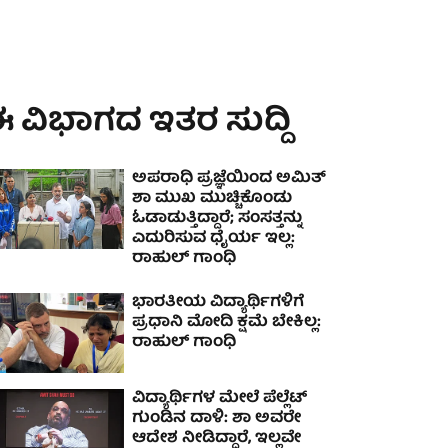
 ವಿಭಾಗದ ಇತರ ಸುದ್ದಿ
ಅಪರಾಧಿ ಪ್ರಜ್ಞೆಯಿಂದ ಅಮಿತ್
ಶಾ ಮುಖ ಮುಚ್ಚಿಕೊಂಡು
ಓಡಾಡುತ್ತಿದ್ದಾರೆ; ಸಂಸತ್ತನ್ನು
ಎದುರಿಸುವ ಧೈರ್ಯ ಇಲ್ಲ:
ರಾಹುಲ್ ಗಾಂಧಿ
ಭಾರತೀಯ ವಿದ್ಯಾರ್ಥಿಗಳಿಗೆ
ಪ್ರಧಾನಿ ಮೋದಿ ಕ್ಷಮೆ ಬೇಕಿಲ್ಲ:
ರಾಹುಲ್ ಗಾಂಧಿ
ವಿದ್ಯಾರ್ಥಿಗಳ ಮೇಲೆ ಪೆಲ್ಲೆಟ್
ಗುಂಡಿನ ದಾಳಿ: ಶಾ ಅವರೇ
ಆದೇಶ ನೀಡಿದ್ದಾರೆ, ಇಲ್ಲವೇ