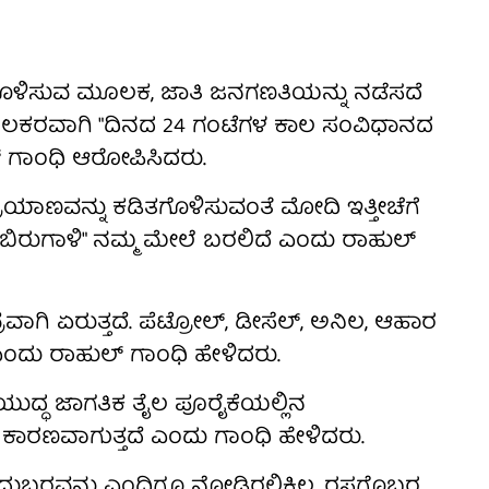
ೊಳಿಸುವ ಮೂಲಕ, ಜಾತಿ ಜನಗಣತಿಯನ್ನು ನಡೆಸದೆ
ಕೂಲಕರವಾಗಿ "ದಿನದ 24 ಗಂಟೆಗಳ ಕಾಲ ಸಂವಿಧಾನದ
ಲ್ ಗಾಂಧಿ ಆರೋಪಿಸಿದರು.
ಪ್ರಯಾಣವನ್ನು ಕಡಿತಗೊಳಿಸುವಂತೆ ಮೋದಿ ಇತ್ತೀಚೆಗೆ
 ಬಿರುಗಾಳಿ" ನಮ್ಮ ಮೇಲೆ ಬರಲಿದೆ ಎಂದು ರಾಹುಲ್
ವಾಗಿ ಏರುತ್ತದೆ. ಪೆಟ್ರೋಲ್, ಡೀಸೆಲ್, ಅನಿಲ, ಆಹಾರ
ೆ" ಎಂದು ರಾಹುಲ್ ಗಾಂಧಿ ಹೇಳಿದರು.
 ಯುದ್ಧ ಜಾಗತಿಕ ತೈಲ ಪೂರೈಕೆಯಲ್ಲಿನ
 ಕಾರಣವಾಗುತ್ತದೆ ಎಂದು ಗಾಂಧಿ ಹೇಳಿದರು.
ಬ್ಬರವನ್ನು ಎಂದಿಗೂ ನೋಡಿರಲಿಕ್ಕಿಲ್ಲ. ರಸಗೊಬ್ಬರ