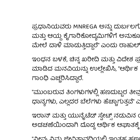
ಪ್ರಧಾನಿಯವರು MNREGA ಅನ್ನು ದುರ್ಬಲಗ
ಮತ್ತು ಆಯ್ದ ಕೈಗಾರಿಕೋದ್ಯಮಿಗಳಿಗೆ ಅನು
ಮೇಲೆ ದಾಳಿ ಮಾಡುತ್ತಿದ್ದಾರೆ" ಎಂದು ರಾಹು
ಇಂಧನ ಬಳಕೆ, ಚಿನ್ನ ಖರೀದಿ ಮತ್ತು ವಿದೇಶ 
ಮಾಡಿದ ಮನವಿಯನ್ನು ಉಲ್ಲೇಖಿಸಿ, "ಆರ್ಥಿಕ
ಗಾಂಧಿ ಎಚ್ಚರಿಸಿದ್ದಾರೆ.
"ಮುಂಬರುವ ತಿಂಗಳುಗಳಲ್ಲಿ ಹಣದುಬ್ಬರ ತೀವ್ರ
ಧಾನ್ಯಗಳು, ಎಲ್ಲದರ ಬೆಲೆಗಳು ಹೆಚ್ಚಾಗುತ್ತವ
ಇರಾನ್ ಮತ್ತು ಯುನೈಟೆಡ್ ಸ್ಟೇಟ್ಸ್ ನಡುವಿನ
ಅಡಚಣೆಯಿಂದಾಗಿ ದೊಡ್ಡ ಆರ್ಥಿಕ ಆಘಾತಕ್ಕೆ
"ನೀವು ನಿಮ್ಮ ಜೀವಿತಾವಧಿಯಲ್ಲಿ ಇಂತಹ ಹಣದು