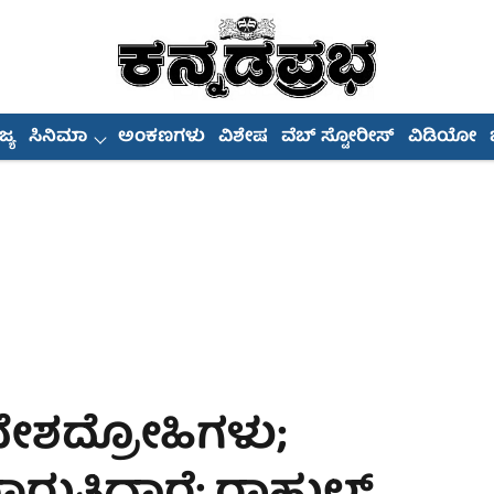
್ಯ
ಸಿನಿಮಾ
ಅಂಕಣಗಳು
ವಿಶೇಷ
ವೆಬ್ ಸ್ಟೋರೀಸ್
ವಿಡಿಯೋ
ದೇಶದ್ರೋಹಿಗಳು;