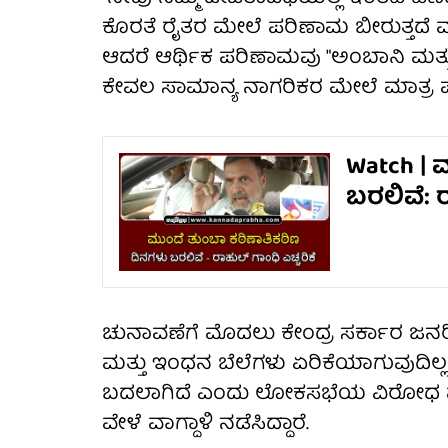
ಕೊರತೆ ರೈತರ ಮೇಲೆ ಪರಿಣಾಮ ಬೀರುತ್ತದೆ ಮತ
ಆದರೆ ಆರ್ಥಿಕ ಪರಿಣಾಮವು "ಅಂಬಾನಿ ಮತ್ತು
ಕೇವಲ ಸಾಮಾನ್ಯ ನಾಗರಿಕರ ಮೇಲೆ ಮಾತ್ರ ಪರ
Watch | 
ಬರಲಿವೆ: ರ
ಚುನಾವಣೆಗೆ ಮೊದಲು ಕೇಂದ್ರ ಸರ್ಕಾರ ಜನರಿಗ
ಮತ್ತು ಇಂಧನ ಬೆಲೆಗಳು ಏರಿಕೆಯಾಗುವುದಿಲ್
ಬದಲಾಗಿದೆ ಎಂದು ಲೋಕಸಭೆಯ ವಿರೋಧ ಪ
ವೇಳೆ ವಾಗ್ದಾಳಿ ನಡೆಸಿದ್ದಾರೆ.