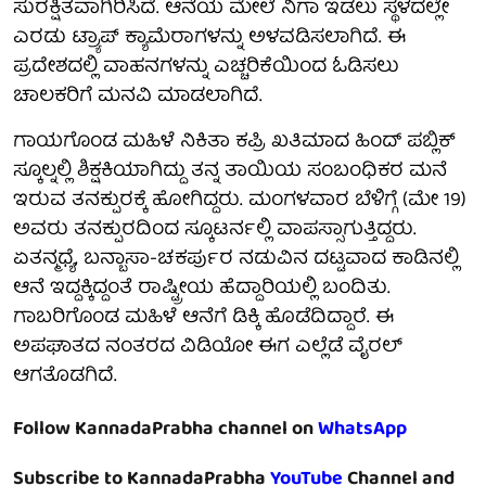
ಸುರಕ್ಷಿತವಾಗಿರಿಸಿದೆ. ಆನೆಯ ಮೇಲೆ ನಿಗಾ ಇಡಲು ಸ್ಥಳದಲ್ಲೇ
ಎರಡು ಟ್ರ್ಯಾಪ್ ಕ್ಯಾಮೆರಾಗಳನ್ನು ಅಳವಡಿಸಲಾಗಿದೆ. ಈ
ಪ್ರದೇಶದಲ್ಲಿ ವಾಹನಗಳನ್ನು ಎಚ್ಚರಿಕೆಯಿಂದ ಓಡಿಸಲು
ಚಾಲಕರಿಗೆ ಮನವಿ ಮಾಡಲಾಗಿದೆ.
ಗಾಯಗೊಂಡ ಮಹಿಳೆ ನಿಕಿತಾ ಕಪ್ರಿ ಖತಿಮಾದ ಹಿಂದ್ ಪಬ್ಲಿಕ್
ಸ್ಕೂಲ್ನಲ್ಲಿ ಶಿಕ್ಷಕಿಯಾಗಿದ್ದು ತನ್ನ ತಾಯಿಯ ಸಂಬಂಧಿಕರ ಮನೆ
ಇರುವ ತನಕ್ಪುರಕ್ಕೆ ಹೋಗಿದ್ದರು. ಮಂಗಳವಾರ ಬೆಳಿಗ್ಗೆ (ಮೇ 19)
ಅವರು ತನಕ್ಪುರದಿಂದ ಸ್ಕೂಟರ್ನಲ್ಲಿ ವಾಪಸ್ಸಾಗುತ್ತಿದ್ದರು.
ಏತನ್ಮಧ್ಯೆ, ಬನ್ಬಾಸಾ-ಚಕರ್ಪುರ ನಡುವಿನ ದಟ್ಟವಾದ ಕಾಡಿನಲ್ಲಿ
ಆನೆ ಇದ್ದಕ್ಕಿದ್ದಂತೆ ರಾಷ್ಟ್ರೀಯ ಹೆದ್ದಾರಿಯಲ್ಲಿ ಬಂದಿತು.
ಗಾಬರಿಗೊಂಡ ಮಹಿಳೆ ಆನೆಗೆ ಡಿಕ್ಕಿ ಹೊಡೆದಿದ್ದಾರೆ. ಈ
ಅಪಘಾತದ ನಂತರದ ವಿಡಿಯೋ ಈಗ ಎಲ್ಲೆಡೆ ವೈರಲ್
ಆಗತೊಡಗಿದೆ.
Follow KannadaPrabha channel on
WhatsApp
Subscribe to KannadaPrabha
YouTube
Channel and