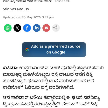
ಆನೆಗೆ ಡಿಕ್ಕಿ ಹೊಡೆದು ದಂತ ಮುರಿದ ಮಹಿಳೆ!
online desk
Srinivas Rao BV
Updated on
:
20 May 2026, 3:47 pm
Add as a preferred source
on Google
ಖತಿಮಾ:
ಉತ್ತರಾಖಂಡ್ ನ ಚಕರ್ ಪುರದಲ್ಲಿ ಸ್ಕೂಟರ್ ಸವಾರಿ
ಮಾಡುತ್ತಿದ್ದ ಮಹಿಳೆಯೊಬ್ಬರು ರಸ್ತೆ ದಾಟುವ ಆನೆಗೆ ಡಿಕ್ಕಿ
ಹೊಡೆದಿದ್ದಾರೆ. ಘಟನೆಯಲ್ಲಿ ದಂತ ಮುರಿದುಕೊಂಡ ಆನೆ
ಕಾಡಿನೊಳಗೆ ಓಡಿರುವ ಬಗ್ಗೆ ವರದಿಗಳಾಗಿದೆ.
ಆನೆ ಕಾರಿಡಾರ್ ಬಳಿಯ ಹೆದ್ದಾರಿಯಲ್ಲಿ ಈ ಘಟನೆ ನಡೆದಿದ್ದು,
ದ್ವಿಚಕ್ರವಾಹನದಲ್ಲಿ ತೆರಳುತ್ತಿದ್ದ ಶಿಕ್ಷಕಿ ನೇರವಾಗಿ ಆನೆಗೆ ಡಿಕ್ಕಿ