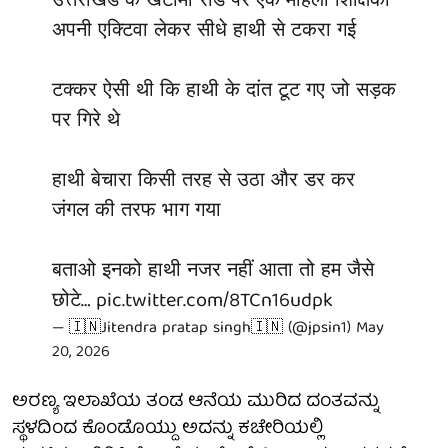
उत्तराखंड के खटीमा रोड पर एक महिला शिक्षिका
अपनी एक्टिवा लेकर सीधे हाथी से टकरा गई
टक्कर ऐसी थी कि हाथी के दांत टूट गए जो सड़क
पर गिरे थे
हाथी बेचारा किसी तरह से उठा और डर कर
जंगल की तरफ भाग गया
बताओ इनको हाथी नजर नहीं आता तो हम जैसे
छोटे…
pic.twitter.com/8TCn16udpk
— 🇮🇳Jitendra pratap singh🇮🇳 (@jpsin1)
May
20, 2026
ಅರಣ್ಯ ಇಲಾಖೆಯ ತಂಡ ಆನೆಯ ಮುರಿದ ದಂತವನ್ನು
ಸ್ಥಳದಿಂದ ಕೊಂಡೊಯ್ದು ಅದನ್ನು ಕಚೇರಿಯಲ್ಲಿ