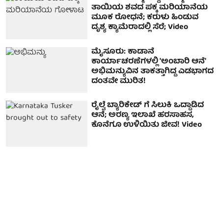
ತಾಯಿಯ ಶವದ ಪಕ್ಕ ಮರಿಯಾನೆಯ
ಮೂಕ ರೋಧನೆ; ಕರುಳು ಹಿಂಡುವ
ದೃಶ್ಯ ಕ್ಯಾಮೆರಾದಲ್ಲಿ ಸೆರೆ; Video
ಮೈಸೂರು: ಕಾಡಾನೆ
ಕಾರ್ಯಾಚರಣೆಗಳಲ್ಲಿ 'ಅಂಬಾರಿ ಆನೆ'
ಅಭಿಮನ್ಯುವಿನ ತಾಕತ್ತಾಗಿದ್ದ ಎಡಭಾಗದ
ದಂತವೇ ಮುರಿತ!
ರೈಲ್ವೆ ಬ್ಯಾರಿಕೇಡ್ ಗೆ ಸಿಲುಕಿ ಒದ್ದಾಡಿದ
ಆನೆ; ಅರಣ್ಯ ಇಲಾಖೆ ಹರಸಾಹಸ,
ಕೊನೆಗೂ ಉಳಿಯಿತು ಜೀವ! Video