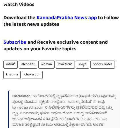
watch Videos
Download the
KannadaPrabha News app
to follow
the latest news updates
Subscribe
and Receive exclusive content and
updates on your favorite topics
ಮಹಿಳೆ
elephant
woman
ಆನೆ ದಂತ
ಸ್ಕೂಟಿ
Scooty Rider
khatima
chakarpur
Disclaimer
: ಕಾಮೆಂಟ್‌ಗಳಲ್ಲಿ ವ್ಯಕ್ತಪಡಿಸಿದ ಅಭಿಪ್ರಾಯಗಳು ಅವುಗಳನ್ನು
ಪೋಸ್ಟ್ ಮಾಡುವ ವ್ಯಕ್ತಿಯ ಸಂಪೂರ್ಣ ಜವಾಬ್ದಾರಿಯಾಗಿದೆ; ಅವು
kannadaprabha.com
ನ ಅಭಿಪ್ರಾಯಗಳನ್ನು ಪ್ರತಿಬಿಂಬಿಸುವುದಿಲ್ಲ. ಒಬ್ಬ
ವ್ಯಕ್ತಿ, ಸಮುದಾಯ, ಧರ್ಮ ಅಥವಾ ದೇಶದ ವಿರುದ್ಧ ಅವಹೇಳನಕಾರಿ
ಅಥವಾ ಅಶ್ಲೀಲವಾದ ಯಾವುದೇ ಕಾಮೆಂಟ್‌ಗಳು ಭಾರತ ಸರ್ಕಾರದ
ಮಾಹಿತಿ ತಂತ್ರಜ್ಞಾನ ನೀತಿಯ ಅಡಿಯಲ್ಲಿ ಶಿಕ್ಷಾರ್ಹವಾಗಿವೆ. ಅಂತಹ