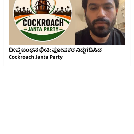
ದೀಪ್ಕೆ ಬಂಧನ ಭೀತಿ: ಪೋಷಕರ ನಿದ್ದೆಗೆಡಿಸಿದ
Cockroach Janta Party