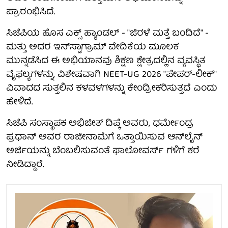
ಪ್ರಾರಂಭಿಸಿದೆ.
ಸಿಜೆಪಿಯ ಹೊಸ ಎಕ್ಸ್ ಹ್ಯಾಂಡಲ್ - "ಜಿರಳೆ ಮತ್ತೆ ಬಂದಿದೆ" -
ಮತ್ತು ಅದರ ಇನ್‌ಸ್ಟಾಗ್ರಾಮ್ ವೇದಿಕೆಯ ಮೂಲಕ
ಮುನ್ನಡೆಸಿದ ಈ ಅಭಿಯಾನವು ಶಿಕ್ಷಣ ಕ್ಷೇತ್ರದಲ್ಲಿನ ವ್ಯವಸ್ಥಿತ
ವೈಫಲ್ಯಗಳನ್ನು, ವಿಶೇಷವಾಗಿ NEET-UG 2026 "ಪೇಪರ್-ಲೀಕ್"
ವಿವಾದದ ಸುತ್ತಲಿನ ಕಳವಳಗಳನ್ನು ಕೇಂದ್ರೀಕರಿಸುತ್ತದೆ ಎಂದು
ಹೇಳಿದೆ.
ಸಿಜೆಪಿ ಸಂಸ್ಥಾಪಕ ಅಭಿಜೀತ್ ದಿಪ್ಕೆ ಅವರು, ಧರ್ಮೇಂದ್ರ
ಪ್ರಧಾನ್ ಅವರ ರಾಜೀನಾಮೆಗೆ ಒತ್ತಾಯಿಸುವ ಆನ್‌ಲೈನ್
ಅರ್ಜಿಯನ್ನು ಬೆಂಬಲಿಸುವಂತೆ ಫಾಲೋವರ್ಸ್ ಗಳಿಗೆ ಕರೆ
ನೀಡಿದ್ದಾರೆ.