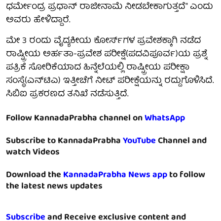
ಧರ್ಮೇಂದ್ರ ಪ್ರಧಾನ್ ರಾಜೀನಾಮೆ ನೀಡಬೇಕಾಗುತ್ತದೆ" ಎಂದು
ಅವರು ಹೇಳಿದ್ದಾರೆ.
ಮೇ 3 ರಂದು ವೈದ್ಯಕೀಯ ಕೋರ್ಸ್‌ಗಳ ಪ್ರವೇಶಕ್ಕಾಗಿ ನಡೆದ
ರಾಷ್ಟ್ರೀಯ ಅರ್ಹತಾ-ಪ್ರವೇಶ ಪರೀಕ್ಷೆ(ಪದವಿಪೂರ್ವ)ಯ ಪ್ರಶ್ನೆ
ಪತ್ರಿಕೆ ಸೋರಿಕೆಯಾದ ಹಿನ್ನೆಲೆಯಲ್ಲಿ ರಾಷ್ಟ್ರೀಯ ಪರೀಕ್ಷಾ
ಸಂಸ್ಥೆ(ಎನ್‌ಟಿಎ) ಇತ್ತೀಚೆಗೆ ನೀಟ್ ಪರೀಕ್ಷೆಯನ್ನು ರದ್ದುಗೊಳಿಸಿದೆ.
ಸಿಬಿಐ ಪ್ರಕರಣದ ತನಿಖೆ ನಡೆಸುತ್ತಿದೆ.
Follow KannadaPrabha channel on
WhatsApp
Subscribe to KannadaPrabha
YouTube
Channel and
watch Videos
Download the
KannadaPrabha News app
to follow
the latest news updates
Subscribe
and Receive exclusive content and