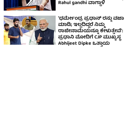
Rahul gandhi ವಾಗ್ದಾಳಿ
'ಧರ್ಮೇಂದ್ರ ಪ್ರಧಾನ್ ರನ್ನು ವಜಾ
ಮಾಡಿ; ಇಲ್ಲದಿದ್ದರೆ ನಿಮ್ಮ
ರಾಜೀನಾಮೆಯನ್ನೂ ಕೇಳುತ್ತೇವೆ':
ಪ್ರಧಾನಿ ಮೋದಿಗೆ CJP ಮುಖ್ಯಸ್ಥ
Abhijeet Dipke ಒತ್ತಾಯ