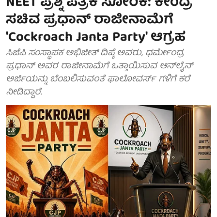
NEET ಪ್ರಶ್ನೆ ಪತ್ರಿಕೆ ಸೋರಿಕೆ: ಕೇಂದ್ರ
ಸಚಿವ ಪ್ರಧಾನ್ ರಾಜೀನಾಮೆಗೆ
'Cockroach Janta Party' ಆಗ್ರಹ
ಸಿಜೆಪಿ ಸಂಸ್ಥಾಪಕ ಅಭಿಜೀತ್ ದಿಪ್ಕೆ ಅವರು, ಧರ್ಮೇಂದ್ರ
ಪ್ರಧಾನ್ ಅವರ ರಾಜೀನಾಮೆಗೆ ಒತ್ತಾಯಿಸುವ ಆನ್‌ಲೈನ್
ಅರ್ಜಿಯನ್ನು ಬೆಂಬಲಿಸುವಂತೆ ಫಾಲೋವರ್ಸ್ ಗಳಿಗೆ ಕರೆ
ನೀಡಿದ್ದಾರೆ.