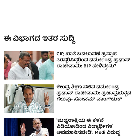
ಈ ವಿಭಾಗದ ಇತರ ಸುದ್ದಿ
CJP, ಖಾತೆ ಬದಲಾವಣೆ ಪ್ರಸ್ತಾಪ
ತಿರಸ್ಕರಿಸಿದ್ದರಿಂದ ಧರ್ಮೇಂದ್ರ ಪ್ರಧಾನ್
ರಾಜೀನಾಮೆ: BJP ಹೇಳಿದ್ದೇನು?
ಕೇಂದ್ರ ಶಿಕ್ಷಣ ಸಚಿವ ಧರ್ಮೇಂದ್ರ
ಪ್ರಧಾನ್ ರಾಜೀನಾಮೆ: ಪ್ರಜಾಪ್ರಭುತ್ವದ
ಗೆಲುವು- ಸೋನಮ್ ವಾಂಗ್‌ಚುಕ್
'ಮಧ್ಯರಾತ್ರಿಯ ಈ ಕಳಪೆ
ವಿಡಿಯೋದಿಂದ ವಿದ್ಯಾರ್ಥಿಗಳ
ಅವಮಾನಿಸಬೇಡಿ': Modi ವಿರುದ್ಧ