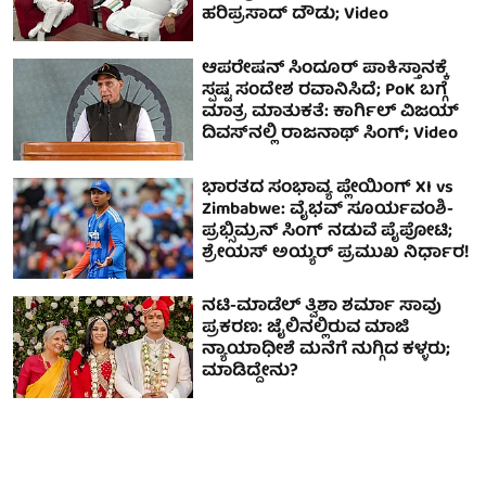
ಹರಿಪ್ರಸಾದ್ ದೌಡು; Video
ಆಪರೇಷನ್ ಸಿಂದೂರ್ ಪಾಕಿಸ್ತಾನಕ್ಕೆ
ಸ್ಪಷ್ಟ ಸಂದೇಶ ರವಾನಿಸಿದೆ; PoK ಬಗ್ಗೆ
ಮಾತ್ರ ಮಾತುಕತೆ: ಕಾರ್ಗಿಲ್ ವಿಜಯ್
ದಿವಸ್‌ನಲ್ಲಿ ರಾಜನಾಥ್ ಸಿಂಗ್; Video
ಭಾರತದ ಸಂಭಾವ್ಯ ಪ್ಲೇಯಿಂಗ್ XI vs
Zimbabwe: ವೈಭವ್ ಸೂರ್ಯವಂಶಿ-
ಪ್ರಭ್ಸಿಮ್ರನ್ ಸಿಂಗ್ ನಡುವೆ ಪೈಪೋಟಿ;
ಶ್ರೇಯಸ್ ಅಯ್ಯರ್ ಪ್ರಮುಖ ನಿರ್ಧಾರ!
ನಟಿ-ಮಾಡೆಲ್ ತ್ವಿಶಾ ಶರ್ಮಾ ಸಾವು
ಪ್ರಕರಣ: ಜೈಲಿನಲ್ಲಿರುವ ಮಾಜಿ
ನ್ಯಾಯಾಧೀಶೆ ಮನೆಗೆ ನುಗ್ಗಿದ ಕಳ್ಳರು;
ಮಾಡಿದ್ದೇನು?