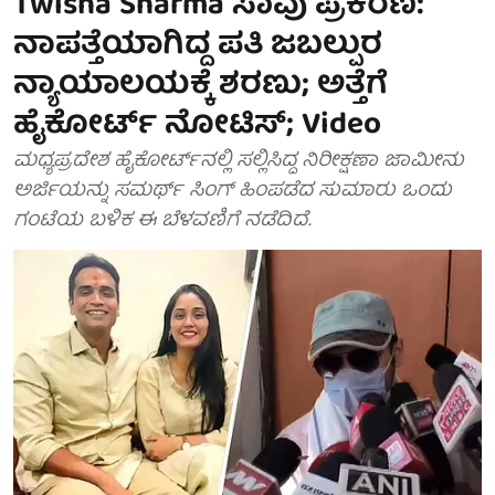
Twisha Sharma ಸಾವು ಪ್ರಕರಣ:
ನಾಪತ್ತೆಯಾಗಿದ್ದ ಪತಿ ಜಬಲ್ಪುರ
ನ್ಯಾಯಾಲಯಕ್ಕೆ ಶರಣು; ಅತ್ತೆಗೆ
ಹೈಕೋರ್ಟ್ ನೋಟಿಸ್; Video
ಮಧ್ಯಪ್ರದೇಶ ಹೈಕೋರ್ಟ್‌ನಲ್ಲಿ ಸಲ್ಲಿಸಿದ್ದ ನಿರೀಕ್ಷಣಾ ಜಾಮೀನು
ಅರ್ಜಿಯನ್ನು ಸಮರ್ಥ್ ಸಿಂಗ್ ಹಿಂಪಡೆದ ಸುಮಾರು ಒಂದು
ಗಂಟೆಯ ಬಳಿಕ ಈ ಬೆಳವಣಿಗೆ ನಡೆದಿದೆ.