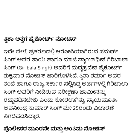
ತ್ವಿಶಾ
ಅತ್ತೆಗೆ ಹೈಕೋರ್ಟ್ ನೋಟಿಸ್
ಇದೇ ವೇಳೆ, ಪ್ರಕರಣದಲ್ಲಿ ಆರೋಪಿಯಾಗಿರುವ ಸಮರ್ಥ್
ಸಿಂಗ್ ಅವರ ತಾಯಿ ಹಾಗೂ ಮಾಜಿ ನ್ಯಾಯಾಧೀಶೆ ಗಿರಿಬಾಲಾ
ಸಿಂಗ್ (Giribala Singh) ಅವರಿಗೆ ಮಧ್ಯಪ್ರದೇಶ ಹೈಕೋರ್ಟ್
ಶುಕ್ರವಾರ ನೋಟಿಸ್ ಜಾರಿಗೊಳಿಸಿದೆ. ತ್ವಿಶಾ ಶರ್ಮಾ ಅವರ
ತಂದೆ ಹಾಗೂ ರಾಜ್ಯ ಸರ್ಕಾರ ಸಲ್ಲಿಸಿದ್ದ ಅರ್ಜಿಗಳಲ್ಲಿ ಗಿರಿಬಾಲಾ
ಸಿಂಗ್ ಅವರಿಗೆ ನೀಡಿರುವ ನಿರೀಕ್ಷಣಾ ಜಾಮೀನನ್ನು
ರದ್ದುಪಡಿಸಬೇಕು ಎಂದು ಕೋರಲಾಗಿತ್ತು. ನ್ಯಾಯಮೂರ್ತಿ
ಅವನೀಂದ್ರ ಕುಮಾರ್ ಸಿಂಗ್ ಮೇ 25ರಂದು ವಿಚಾರಣೆ
ನಿಗದಿಪಡಿಸಿದ್ದಾರೆ.
ಪೊಲೀಸರ ಮೂರನೇ ಮತ್ತು ಅಂತಿಮ ನೋಟಿಸ್