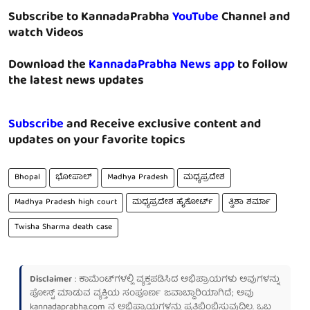
Subscribe to KannadaPrabha
YouTube
Channel and
watch Videos
Download the
KannadaPrabha News app
to follow
the latest news updates
Subscribe
and Receive exclusive content and
updates on your favorite topics
Bhopal
ಭೋಪಾಲ್
Madhya Pradesh
ಮಧ್ಯಪ್ರದೇಶ
Madhya Pradesh high court
ಮಧ್ಯಪ್ರದೇಶ ಹೈಕೋರ್ಟ್
ತ್ವಿಶಾ ಶರ್ಮಾ
Twisha Sharma death case
Disclaimer
: ಕಾಮೆಂಟ್‌ಗಳಲ್ಲಿ ವ್ಯಕ್ತಪಡಿಸಿದ ಅಭಿಪ್ರಾಯಗಳು ಅವುಗಳನ್ನು
ಪೋಸ್ಟ್ ಮಾಡುವ ವ್ಯಕ್ತಿಯ ಸಂಪೂರ್ಣ ಜವಾಬ್ದಾರಿಯಾಗಿದೆ; ಅವು
kannadaprabha.com
ನ ಅಭಿಪ್ರಾಯಗಳನ್ನು ಪ್ರತಿಬಿಂಬಿಸುವುದಿಲ್ಲ. ಒಬ್ಬ