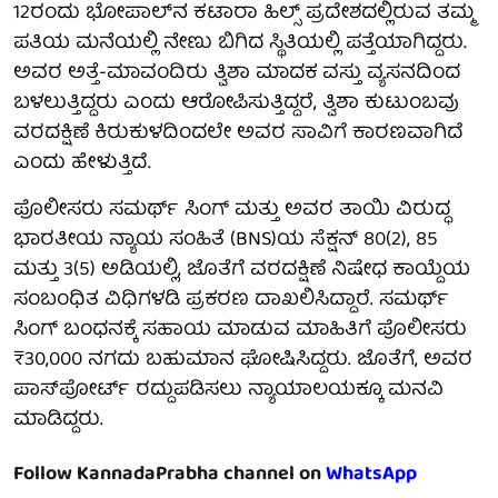
12ರಂದು ಭೋಪಾಲ್‌ನ ಕಟಾರಾ ಹಿಲ್ಸ್ ಪ್ರದೇಶದಲ್ಲಿರುವ ತಮ್ಮ
ಪತಿಯ ಮನೆಯಲ್ಲಿ ನೇಣು ಬಿಗಿದ ಸ್ಥಿತಿಯಲ್ಲಿ ಪತ್ತೆಯಾಗಿದ್ದರು.
ಅವರ ಅತ್ತೆ-ಮಾವಂದಿರು ತ್ವಿಶಾ ಮಾದಕ ವಸ್ತು ವ್ಯಸನದಿಂದ
ಬಳಲುತ್ತಿದ್ದರು ಎಂದು ಆರೋಪಿಸುತ್ತಿದ್ದರೆ, ತ್ವಿಶಾ ಕುಟುಂಬವು
ವರದಕ್ಷಿಣೆ ಕಿರುಕುಳದಿಂದಲೇ ಅವರ ಸಾವಿಗೆ ಕಾರಣವಾಗಿದೆ
ಎಂದು ಹೇಳುತ್ತಿದೆ.
ಪೊಲೀಸರು ಸಮರ್ಥ್ ಸಿಂಗ್ ಮತ್ತು ಅವರ ತಾಯಿ ವಿರುದ್ಧ
ಭಾರತೀಯ ನ್ಯಾಯ ಸಂಹಿತೆ (BNS)ಯ ಸೆಕ್ಷನ್ 80(2), 85
ಮತ್ತು 3(5) ಅಡಿಯಲ್ಲಿ, ಜೊತೆಗೆ ವರದಕ್ಷಿಣೆ ನಿಷೇಧ ಕಾಯ್ದೆಯ
ಸಂಬಂಧಿತ ವಿಧಿಗಳಡಿ ಪ್ರಕರಣ ದಾಖಲಿಸಿದ್ದಾರೆ. ಸಮರ್ಥ್
ಸಿಂಗ್ ಬಂಧನಕ್ಕೆ ಸಹಾಯ ಮಾಡುವ ಮಾಹಿತಿಗೆ ಪೊಲೀಸರು
₹30,000 ನಗದು ಬಹುಮಾನ ಘೋಷಿಸಿದ್ದರು. ಜೊತೆಗೆ, ಅವರ
ಪಾಸ್‌ಪೋರ್ಟ್ ರದ್ದುಪಡಿಸಲು ನ್ಯಾಯಾಲಯಕ್ಕೂ ಮನವಿ
ಮಾಡಿದ್ದರು.
Follow KannadaPrabha channel on
WhatsApp