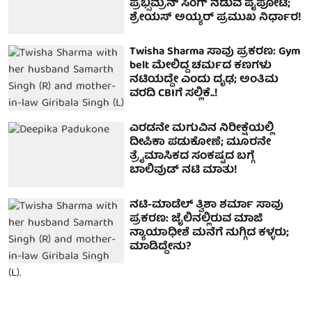
ಪ್ರಭ್ಸಿಮ್ರನ್ ಸಿಂಗ್ ನಡುವೆ ಪೈಪೋಟಿ;
ಶ್ರೇಯಸ್ ಅಯ್ಯರ್ ಪ್ರಮುಖ ನಿರ್ಧಾರ!
Twisha Sharma ಸಾವು ಪ್ರಕರಣ: Gym
belt ಮೇಲಿದ್ದ ಚರ್ಮದ ಕಣಗಳು
ನಟಿಯದ್ದೇ ಎಂದು ದೃಢ; ಅಂತಿಮ
ವರದಿ CBIಗೆ ಸಲ್ಲಿಕೆ..!
ಎರಡನೇ ಮಗುವಿನ ನಿರೀಕ್ಷೆಯಲ್ಲಿ
ದೀಪಿಕಾ ಪಡುಕೋಣೆ; ಮೂರನೇ
ತ್ರೈಮಾಸಿಕದ ಸಂಕಷ್ಟದ ಬಗ್ಗೆ
ಬಾಲಿವುಡ್ ನಟಿ ಮಾತು!
ನಟಿ-ಮಾಡೆಲ್ ತ್ವಿಶಾ ಶರ್ಮಾ ಸಾವು
ಪ್ರಕರಣ: ಜೈಲಿನಲ್ಲಿರುವ ಮಾಜಿ
ನ್ಯಾಯಾಧೀಶೆ ಮನೆಗೆ ನುಗ್ಗಿದ ಕಳ್ಳರು;
ಮಾಡಿದ್ದೇನು?