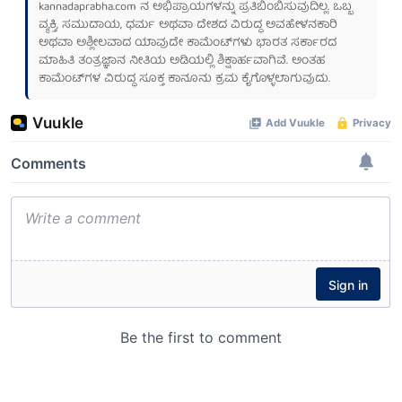
kannadaprabha.com
ನ ಅಭಿಪ್ರಾಯಗಳನ್ನು ಪ್ರತಿಬಿಂಬಿಸುವುದಿಲ್ಲ. ಒಬ್ಬ
ವ್ಯಕ್ತಿ, ಸಮುದಾಯ, ಧರ್ಮ ಅಥವಾ ದೇಶದ ವಿರುದ್ಧ ಅವಹೇಳನಕಾರಿ
ಅಥವಾ ಅಶ್ಲೀಲವಾದ ಯಾವುದೇ ಕಾಮೆಂಟ್‌ಗಳು ಭಾರತ ಸರ್ಕಾರದ
ಮಾಹಿತಿ ತಂತ್ರಜ್ಞಾನ ನೀತಿಯ ಅಡಿಯಲ್ಲಿ ಶಿಕ್ಷಾರ್ಹವಾಗಿವೆ. ಅಂತಹ
ಕಾಮೆಂಟ್‌ಗಳ ವಿರುದ್ಧ ಸೂಕ್ತ ಕಾನೂನು ಕ್ರಮ ಕೈಗೊಳ್ಳಲಾಗುವುದು.