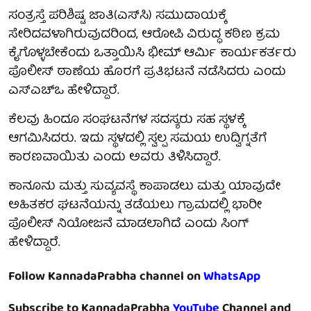
ಸಂತ್ರಸ್ತೆ ಪರಿಶಿಷ್ಟ ಜಾತಿ(ಎಸ್‌ಸಿ) ಸಮುದಾಯಕ್ಕೆ
ಸೇರಿದವಳಾಗಿರುವುದರಿಂದ, ಆರೋಪಿ ವಿರುದ್ಧ ಕಠಿಣ ಕ್ರಮ
ಕೈಗೊಳ್ಳಬೇಕೆಂದು ಒತ್ತಾಯಿಸಿ ಭೀಮ್ ಆರ್ಮಿ ಕಾರ್ಯಕರ್ತರು
ಪೊಲೀಸ್ ಠಾಣೆಯ ಹೊರಗೆ ಪ್ರತಿಭಟನೆ ನಡೆಸಿದರು ಎಂದು
ಎಸ್‌ಎಚ್‌ಒ ಹೇಳಿದ್ದಾರೆ.
ಕೆಲವು ಹಿಂದೂ ಸಂಘಟನೆಗಳ ಸದಸ್ಯರು ಸಹ ಸ್ಥಳಕ್ಕೆ
ಆಗಮಿಸಿದರು. ಇದು ಸ್ಥಳದಲ್ಲಿ ಸ್ವಲ್ಪ ಸಮಯ ಉದ್ವಿಗ್ನತೆಗೆ
ಕಾರಣವಾಯಿತು ಎಂದು ಅವರು ತಿಳಿಸಿದ್ದಾರೆ.
ಕಾನೂನು ಮತ್ತು ಸುವ್ಯವಸ್ಥೆ ಕಾಪಾಡಲು ಮತ್ತು ಯಾವುದೇ
ಅಹಿತಕರ ಘಟನೆಯನ್ನು ತಡೆಯಲು ಗ್ರಾಮದಲ್ಲಿ ಭಾರೀ
ಪೊಲೀಸ್ ನಿಯೋಜನೆ ಮಾಡಲಾಗಿದೆ ಎಂದು ಸಿಂಗ್
ಹೇಳಿದ್ದಾರೆ.
Follow KannadaPrabha channel on
WhatsApp
Subscribe to KannadaPrabha
YouTube
Channel and