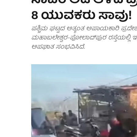
ಸಾವಿರ ಅಡಿ ಆಳದ ಪ್ರಪ
8 ಯುವಕರು ಸಾವು!
ಪಶ್ಚಿಮ ಘಟ್ಟದ ​​ಅತ್ಯಂತ ಅಪಾಯಕಾರಿ ಪ್ರ
ಮಹಾಬಲೇಶ್ವರ-ಪೋಲಾದ್‌ಪುರ ರಸ್ತೆಯಲ್ಲಿ 
ಅಪಘಾತ ಸಂಭವಿಸಿದೆ.