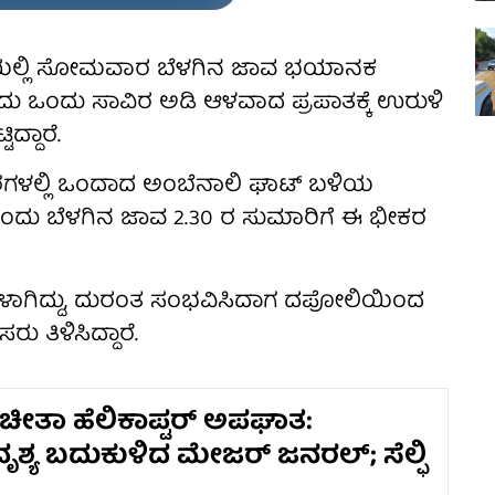
್ಲೆಯಲ್ಲಿ ಸೋಮವಾರ ಬೆಳಗಿನ ಜಾವ ಭಯಾನಕ
ದು ಒಂದು ಸಾವಿರ ಅಡಿ ಆಳವಾದ ಪ್ರಪಾತಕ್ಕೆ ಉರುಳಿ
ದ್ದಾರೆ.
ದೇಶಗಳಲ್ಲಿ ಒಂದಾದ ಅಂಬೆನಾಲಿ ಘಾಟ್ ಬಳಿಯ
ಇಂದು ಬೆಳಗಿನ ಜಾವ 2.30 ರ ಸುಮಾರಿಗೆ ಈ ಭೀಕರ
ಳಾಗಿದ್ದು, ದುರಂತ ಸಂಭವಿಸಿದಾಗ ದಪೋಲಿಯಿಂದ
ು ತಿಳಿಸಿದ್ದಾರೆ.
ಿ ಚೀತಾ ಹೆಲಿಕಾಪ್ಟರ್ ಅಪಘಾತ:
್ಯ ಬದುಕುಳಿದ ಮೇಜರ್ ಜನರಲ್; ಸೆಲ್ಫಿ