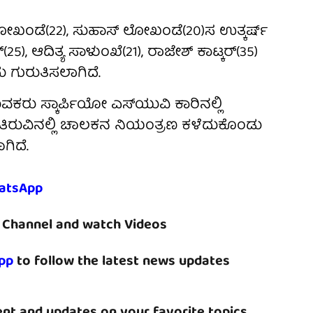
ೋಖಂಡೆ(22), ಸುಹಾಸ್ ಲೋಖಂಡೆ(20)ಸ ಉತ್ಕರ್ಷ್
ರ್(25), ಆದಿತ್ಯ ಸಾಳುಂಖೆ(21), ರಾಜೇಶ್ ಕಾಟ್ಕರ್(35)
 ಗುರುತಿಸಲಾಗಿದೆ.
ಕರು ಸ್ಕಾರ್ಪಿಯೋ ಎಸ್‌ಯುವಿ ಕಾರಿನಲ್ಲಿ
ೆಯ ತಿರುವಿನಲ್ಲಿ ಚಾಲಕನ ನಿಯಂತ್ರಣ ಕಳೆದುಕೊಂಡು
ಗಿದೆ.
atsApp
Channel and watch Videos
pp
to follow the latest news updates
nt and updates on your favorite topics