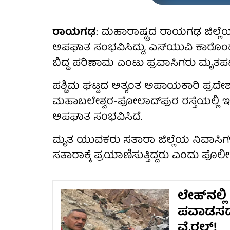
ರಾಯಗಢ
: ಮಹಾರಾಷ್ಟ್ರದ ರಾಯಗಢ ಜಿಲ
ಅಪಘಾತ ಸಂಭವಿಸಿದ್ದು, ಎಸ್‌ಯುವಿ ಕಾರೊಂ
ಬಿದ್ದ ಪರಿಣಾಮ ಎಂಟು ಪ್ರವಾಸಿಗರು ಮೃತಪಟ್ಟಿ
ಪಶ್ಚಿಮ ಘಟ್ಟದ ​​ಅತ್ಯಂತ ಅಪಾಯಕಾರಿ ಪ್ರ
ಮಹಾಬಲೇಶ್ವರ-ಪೋಲಾದ್‌ಪುರ ರಸ್ತೆಯಲ್ಲಿ 
ಅಪಘಾತ ಸಂಭವಿಸಿದೆ.
ಮೃತ ಯುವಕರು ಸತಾರಾ ಜಿಲ್ಲೆಯ ನಿವಾಸಿಗ
ಸತಾರಾಕ್ಕೆ ಪ್ರಯಾಣಿಸುತ್ತಿದ್ದರು ಎಂದು ಪೊಲೀಸರ
ಲೇಹ್‌ನಲ್ಲ
ಪವಾಡಸದೃಶ
ವೈರಲ್!