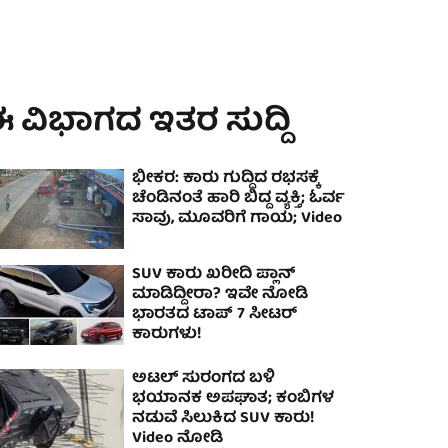
 ವಿಭಾಗದ ಇತರ ಸುದ್ದಿ
ಭೀಕರ: ಕಾರು ಗುದ್ದಿದ ರಭಸಕ್ಕೆ
ಚೆಂಡಿನಂತೆ ಹಾರಿ ಬಿದ್ದ ವ್ಯಕ್ತಿ; ಓರ್ವ
ಸಾವು, ಮೂವರಿಗೆ ಗಾಯ; Video
SUV ಕಾರು ಖರೀದಿ ಪ್ಲಾನ್
ಮಾಡಿದ್ದೀರಾ? ಇವೇ ನೋಡಿ
ಭಾರತದ ಟಾಪ್ 7 ಸೀಟರ್
ಕಾರುಗಳು!
ಅಟಲ್‌ ಸುರಂಗದ ಬಳಿ
ಭಯಾನಕ ಅಪಘಾತ; ಕಂಬಿಗಳ
ನಡುವೆ ಸಿಲುಕಿದ SUV ಕಾರು!
Video ನೋಡಿ