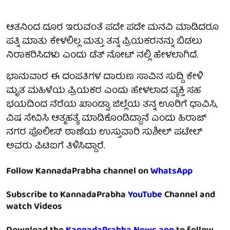
ಆತನಿಂದ ದೂರ ಇರುವಂತೆ ಪದೇ ಪದೇ ಮನವಿ ಮಾಡಿದರೂ
ಪತ್ನಿ ಮಾತು ಕೇಳಲಿಲ್ಲ ಮತ್ತು ತನ್ನ ಪ್ರಿಯಕರನನ್ನು ಬಿಡಲು
ನಿರಾಕರಿಸಿದಳು ಎಂದು ಡೆತ್ ನೋಟ್ ನಲ್ಲಿ ಹೇಳಲಾಗಿದೆ.
ಭಾನುವಾರ ಈ ದಂಪತಿಗಳ ದಾರುಣ ಸಾವಿನ ಸುದ್ದಿ ಕೇಳಿ
ಮೃತ ಮಹಿಳೆಯ ಪ್ರಿಯಕರ ಎಂದು ಹೇಳಲಾದ ವ್ಯಕ್ತಿ ಸಹ
ಭಯದಿಂದ ನೆರೆಯ ಖಾಂಡ್ವಾ ಜಿಲ್ಲೆಯ ತನ್ನ ಊರಿಗೆ ಧಾವಿಸಿ,
ವಿಷ ಸೇವಿಸಿ ಆತ್ಮಹತ್ಯೆ ಮಾಡಿಕೊಂಡಿದ್ದಾನೆ ಎಂದು ಹಿರಾಜ್
ನಗರ ಪೊಲೀಸ್ ಠಾಣೆಯ ಉಸ್ತುವಾರಿ ಸುಶೀಲ್ ಪಟೇಲ್
ಅವರು ಪಿಟಿಐಗೆ ತಿಳಿಸಿದ್ದಾರೆ.
Follow KannadaPrabha channel on
WhatsApp
Subscribe to KannadaPrabha
YouTube
Channel and
watch Videos