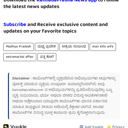
Download the
KannadaPrabha News app
to follow
the latest news updates
Subscribe
and Receive exclusive content and
updates on your favorite topics
Madhya Pradesh
ಮಧ್ಯ ಪ್ರದೇಶ
ಅಕ್ರಮ ಸಂಬಂಧ
man kills wife
extramarital affair
ಪತ್ನಿ ಕೊಲೆ
Disclaimer
: ಕಾಮೆಂಟ್‌ಗಳಲ್ಲಿ ವ್ಯಕ್ತಪಡಿಸಿದ ಅಭಿಪ್ರಾಯಗಳು ಅವುಗಳನ್ನು
ಪೋಸ್ಟ್ ಮಾಡುವ ವ್ಯಕ್ತಿಯ ಸಂಪೂರ್ಣ ಜವಾಬ್ದಾರಿಯಾಗಿದೆ; ಅವು
kannadaprabha.com
ನ ಅಭಿಪ್ರಾಯಗಳನ್ನು ಪ್ರತಿಬಿಂಬಿಸುವುದಿಲ್ಲ. ಒಬ್ಬ
ವ್ಯಕ್ತಿ, ಸಮುದಾಯ, ಧರ್ಮ ಅಥವಾ ದೇಶದ ವಿರುದ್ಧ ಅವಹೇಳನಕಾರಿ
ಅಥವಾ ಅಶ್ಲೀಲವಾದ ಯಾವುದೇ ಕಾಮೆಂಟ್‌ಗಳು ಭಾರತ ಸರ್ಕಾರದ
ಮಾಹಿತಿ ತಂತ್ರಜ್ಞಾನ ನೀತಿಯ ಅಡಿಯಲ್ಲಿ ಶಿಕ್ಷಾರ್ಹವಾಗಿವೆ. ಅಂತಹ
ಕಾಮೆಂಟ್‌ಗಳ ವಿರುದ್ಧ ಸೂಕ್ತ ಕಾನೂನು ಕ್ರಮ ಕೈಗೊಳ್ಳಲಾಗುವುದು.