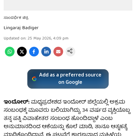
ಸಾಂದರ್ಭಿಕ ಚಿತ್ರ
Lingaraj Badiger
Updated on
:
25 May 2026, 4:09 pm
Add as a preferred source
on Google
ಇಂದೋರ್:
ಮಧ್ಯಪ್ರದೇಶದ ಇಂದೋರ್ ಜಿಲ್ಲೆಯಲ್ಲಿ ಅಕ್ರಮ
ಸಂಬಂಧಕ್ಕೆ ಮೂವರು ಬಲಿಯಾಗಿದ್ದು, 34 ವರ್ಷದ ವ್ಯಕ್ತಿಯೊಬ್ಬ
ತನ್ನ ಪತ್ನಿ ವಿವಾಹೇತರ ಸಂಬಂಧ ಹೊಂದಿದ್ದಾಳೆ ಎಂಬ
ಅನುಮಾನದಿಂದ ಆಕೆಯನ್ನು ಕೊಲೆ ಮಾಡಿ, ತಾನೂ ಆತ್ಮಹತ್ಯೆ
ಮಾಡಿಕೊಂಡಿದ್ದಾನೆ. ಈ ಘಟನೆಗೆ ಕಾರಣವಾದ ಮಹಿಳೆಯ