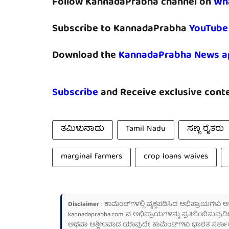
Follow KannadaPrabha channel on
Wh
Subscribe to KannadaPrabha
YouTube
Download the
KannadaPrabha News a
Subscribe
and Receive exclusive conte
ತಮಿಳುನಾಡು
Tamil Nadu
ಸಣ್ಣ ರೈತರು
marginal farmers
crop loans waives
Disclaimer
: ಕಾಮೆಂಟ್‌ಗಳಲ್ಲಿ ವ್ಯಕ್ತಪಡಿಸಿದ ಅಭಿಪ್ರಾಯಗಳು
kannadaprabha.com
ನ ಅಭಿಪ್ರಾಯಗಳನ್ನು ಪ್ರತಿಬಿಂಬಿಸುವುದಿ
ಅಥವಾ ಅಶ್ಲೀಲವಾದ ಯಾವುದೇ ಕಾಮೆಂಟ್‌ಗಳು ಭಾರತ ಸರ್ಕಾರದ ಮ