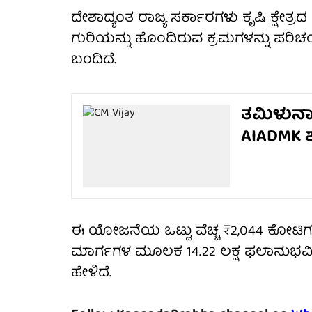
ದೇಶಾದ್ಯಂತ ರಾಜ್ಯ ಸರ್ಕಾರಗಳು ಕೃಷಿ ಕ್ಷೇ
ಗುರಿಯನ್ನು ಹೊಂದಿರುವ ಕ್ರಮಗಳನ್ನು ಪರಿಚ
ಬಂದಿದೆ.
ತಮಿಳುನಾಡ
AIADMK ಶ
ಈ ಯೋಜನೆಯ ಒಟ್ಟು ವೆಚ್ಚ ₹2,044 ಕೋಟಿಗಳಾಗಿ
ಮಾರ್ಗಗಳ ಮೂಲಕ 14.22 ಲಕ್ಷ ಫಲಾನುಭವಿಗ
ಹೇಳಿದೆ.