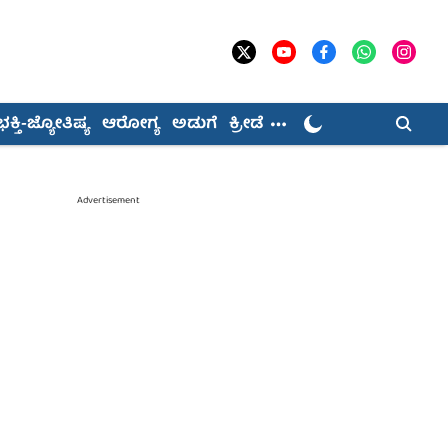
ಭಕ್ತಿ-ಜ್ಯೋತಿಷ್ಯ
ಆರೋಗ್ಯ
ಅಡುಗೆ
ಕ್ರೀಡೆ
Advertisement