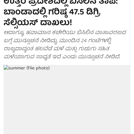
ಉತ್ತರ ಪ್ರದೇಶದಲ್ಲಿ ಬಿಸಿಲಿನ ತಾಪ:
ಬಾಂಡಾದಲ್ಲಿ ಗರಿಷ್ಠ 47.5 ಡಿಗ್ರಿ
ಸೆಲ್ಸಿಯಸ್ ದಾಖಲು!
ಆದಾಗ್ಯೂ, ಹವಾಮಾನ ಕಚೇರಿಯು ಬಿಸಿಲಿನ ವಾತಾವರಣದ
ಬಗ್ಗೆ ಮುನ್ಸೂಚನೆ ನೀಡಿದ್ದು, ಮುಂದಿನ 24 ಗಂಟೆಗಳಲ್ಲಿ
ರಾಜ್ಯದಾದ್ಯಂತ ಹಲವೆಡೆ ಮಳೆ ಮತ್ತು ಗುಡುಗು ಸಹಿತ
ಮಳೆಯಾಗುವ ಸಾಧ್ಯತೆ ಇದೆ ಎಂದು ಮುನ್ಸೂಚನೆ ನೀಡಿದೆ.