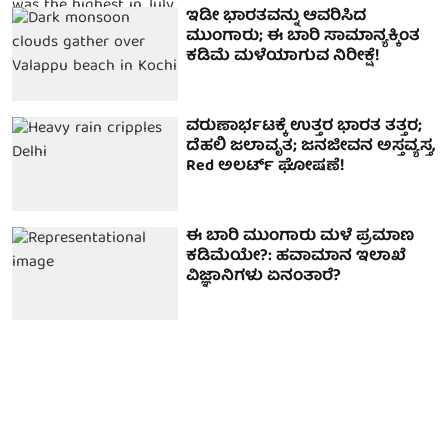
ಇಡೀ ಭಾರತವನ್ನು ಆವರಿಸಿದ
ಮುಂಗಾರು; ಈ ಬಾರಿ ಸಾಮಾನ್ಯಕ್ಕಿಂತ
ಕಡಿಮೆ ಮಳೆಯಾಗುವ ನಿರೀಕ್ಷೆ!
ವರುಣಾರ್ಭಟಕ್ಕೆ ಉತ್ತರ ಭಾರತ ತತ್ತರ;
ದೆಹಲಿ ಜಲಾವೃತ; ಜನಜೀವನ ಅಸ್ತವ್ಯಸ್ತ,
Red ಅಲರ್ಟ್ ಘೋಷಣೆ!
ಈ ಬಾರಿ ಮುಂಗಾರು ಮಳೆ ಪ್ರಮಾಣ
ಕಡಿಮೆಯೇ?: ಹವಾಮಾನ ಇಲಾಖೆ
ವಿಜ್ಞಾನಿಗಳು ಏನಂತಾರೆ?