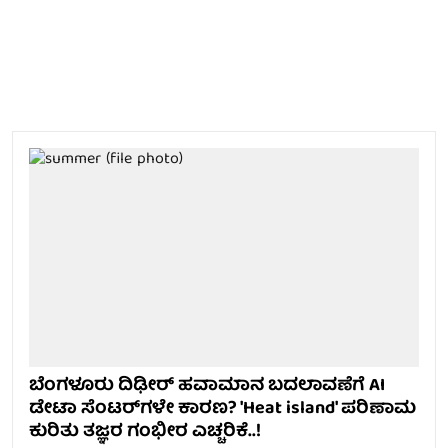
ಬೆಂಗಳೂರು ದಿಢೀರ್ ಹವಾಮಾನ ಬದಲಾವಣೆಗೆ AI
ಡೇಟಾ ಸೆಂಟರ್‌ಗಳೇ ಕಾರಣ? 'Heat island' ಪರಿಣಾಮ
ಕುರಿತು ತಜ್ಞರ ಗಂಭೀರ ಎಚ್ಚರಿಕೆ..!