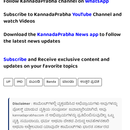
Follow KannadaPrabha channel on
WhatsApp
Subscribe to KannadaPrabha
YouTube
Channel and
watch Videos
Download the
KannadaPrabha News app
to follow
the latest news updates
Subscribe
and Receive exclusive content and
updates on your favorite topics
UP
IMD
ಐಎಂಡಿ
Banda
ಬಾಂಡಾ
ಉತ್ತರ ಪ್ರದಶ
Disclaimer
: ಕಾಮೆಂಟ್‌ಗಳಲ್ಲಿ ವ್ಯಕ್ತಪಡಿಸಿದ ಅಭಿಪ್ರಾಯಗಳು ಅವುಗಳನ್ನು
ಪೋಸ್ಟ್ ಮಾಡುವ ವ್ಯಕ್ತಿಯ ಸಂಪೂರ್ಣ ಜವಾಬ್ದಾರಿಯಾಗಿದೆ; ಅವು
kannadaprabha.com
ನ ಅಭಿಪ್ರಾಯಗಳನ್ನು ಪ್ರತಿಬಿಂಬಿಸುವುದಿಲ್ಲ. ಒಬ್ಬ
ವ್ಯಕ್ತಿ, ಸಮುದಾಯ, ಧರ್ಮ ಅಥವಾ ದೇಶದ ವಿರುದ್ಧ ಅವಹೇಳನಕಾರಿ
ಅಥವಾ ಅಶ್ಲೀಲವಾದ ಯಾವುದೇ ಕಾಮೆಂಟ್‌ಗಳು ಭಾರತ ಸರ್ಕಾರದ