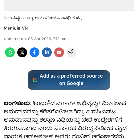
ಸಿಎಂ ಸಿದ್ದರಾಮಯ್ಯ, ಆರ್ ಅಶೋಕ್ ಸಾಂದರ್ಭಿಕ ಚಿತ್ರ
Manjula VN
Updated on
:
05 Apr 2026, 7:12 am
Add as a preferred source
on Google
ಬೆಂಗಳೂರು
: ಹಿಂದುಳಿದ ವರ್ಗಗಳ ಅಭಿವೃದ್ಧಿಗೆ ಮೀಸಲಾದ
ಅನುದಾನವನ್ನು ಕಡಿತಗೊಳಿಸಲಾಗಿದ್ದು, ಎಸ್‌ಸಿ/ಎಸ್‌ಟಿ
ಅನುದಾನವನ್ನು ಕಲ್ಯಾಣ ನಿಧಿಯನ್ನು ಬೇರೆ ಉದ್ದೇಶಗಳಿಗೆ
ತಿರುಗಿಸಲಾಗಿದೆ ಎಂದು ಸರ್ಕಾರದ ವಿರುದ್ಧ ವಿರೋಧ ಪಕ್ಷದ
ನಾಯಕ ಆರ್.ಅಶೋಕ್ ಅವರು ಗಂಭೀರ ಆರೋಪಗಳನ್ನು