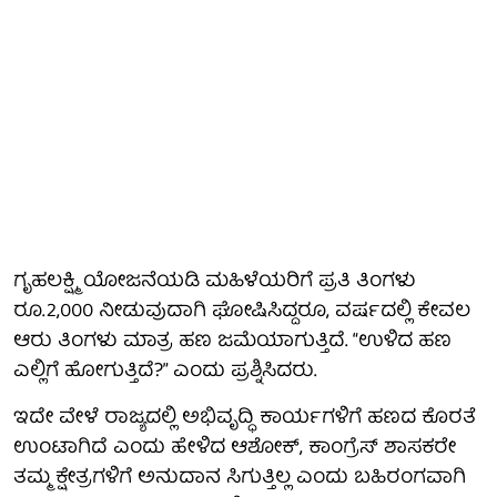
ಗೃಹಲಕ್ಷ್ಮಿ ಯೋಜನೆಯಡಿ ಮಹಿಳೆಯರಿಗೆ ಪ್ರತಿ ತಿಂಗಳು
ರೂ.2,000 ನೀಡುವುದಾಗಿ ಘೋಷಿಸಿದ್ದರೂ, ವರ್ಷದಲ್ಲಿ ಕೇವಲ
ಆರು ತಿಂಗಳು ಮಾತ್ರ ಹಣ ಜಮೆಯಾಗುತ್ತಿದೆ. “ಉಳಿದ ಹಣ
ಎಲ್ಲಿಗೆ ಹೋಗುತ್ತಿದೆ?” ಎಂದು ಪ್ರಶ್ನಿಸಿದರು.
ಇದೇ ವೇಳೆ ರಾಜ್ಯದಲ್ಲಿ ಅಭಿವೃದ್ಧಿ ಕಾರ್ಯಗಳಿಗೆ ಹಣದ ಕೊರತೆ
ಉಂಟಾಗಿದೆ ಎಂದು ಹೇಳಿದ ಆಶೋಕ್, ಕಾಂಗ್ರೆಸ್ ಶಾಸಕರೇ
ತಮ್ಮ ಕ್ಷೇತ್ರಗಳಿಗೆ ಅನುದಾನ ಸಿಗುತ್ತಿಲ್ಲ ಎಂದು ಬಹಿರಂಗವಾಗಿ