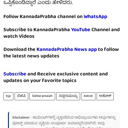
ಒಪ್ಪಿಕೊಂಡಿದ್ದಾರೆ ಎಂದು ಹೇಳಿದರು.
Follow KannadaPrabha channel on
WhatsApp
Subscribe to KannadaPrabha
YouTube
Channel and
watch Videos
Download the
KannadaPrabha News app
to follow
the latest news updates
Subscribe
and Receive exclusive content and
updates on your favorite topics
bjp
ಬಿಜೆಪಿ
Siddaramaiah
ಸಿದ್ದರಾಮಯ್ಯ
Ashok
ಅಶೋಕ್
Disclaimer
: ಕಾಮೆಂಟ್‌ಗಳಲ್ಲಿ ವ್ಯಕ್ತಪಡಿಸಿದ ಅಭಿಪ್ರಾಯಗಳು ಅವುಗಳನ್ನು
ಪೋಸ್ಟ್ ಮಾಡುವ ವ್ಯಕ್ತಿಯ ಸಂಪೂರ್ಣ ಜವಾಬ್ದಾರಿಯಾಗಿದೆ; ಅವು