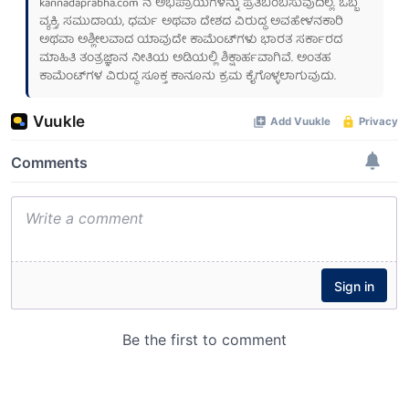
kannadaprabha.com
ನ ಅಭಿಪ್ರಾಯಗಳನ್ನು ಪ್ರತಿಬಿಂಬಿಸುವುದಿಲ್ಲ. ಒಬ್ಬ
ವ್ಯಕ್ತಿ, ಸಮುದಾಯ, ಧರ್ಮ ಅಥವಾ ದೇಶದ ವಿರುದ್ಧ ಅವಹೇಳನಕಾರಿ
ಅಥವಾ ಅಶ್ಲೀಲವಾದ ಯಾವುದೇ ಕಾಮೆಂಟ್‌ಗಳು ಭಾರತ ಸರ್ಕಾರದ
ಮಾಹಿತಿ ತಂತ್ರಜ್ಞಾನ ನೀತಿಯ ಅಡಿಯಲ್ಲಿ ಶಿಕ್ಷಾರ್ಹವಾಗಿವೆ. ಅಂತಹ
ಕಾಮೆಂಟ್‌ಗಳ ವಿರುದ್ಧ ಸೂಕ್ತ ಕಾನೂನು ಕ್ರಮ ಕೈಗೊಳ್ಳಲಾಗುವುದು.