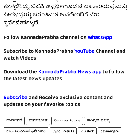
ಕಣಕ್ಕಿಳಿಸಿದ್ದು, ಬಿಜೆಪಿ ಅಭ್ಯರ್ಥಿಗಳಾದ ಟಿ ದಾಸಕರಿಯಪ್ಪ ಮತ್ತು
ವೀರಭದ್ರಯ್ಯ ಚರಂತಿಮಠ ಅವರೊಂದಿಗೆ ನೇರ
ಸ್ಪರ್ಧೆವೇರ್ಪಟ್ಟಿದೆ.
Follow KannadaPrabha channel on
WhatsApp
Subscribe to KannadaPrabha
YouTube
Channel and
watch Videos
Download the
KannadaPrabha News app
to follow
the latest news updates
Subscribe
and Receive exclusive content and
updates on your favorite topics
ದಾವಣಗೆರೆ
ಬಾಗಲಕೋಟೆ
Congress Future
ಕಾಂಗ್ರೆಸ್ ಭವಿಷ್ಯ
ಉಪ ಚುನಾವಣೆ ಫಲಿತಾಂಶ
Bypoll results
R. Ashok
davanagare