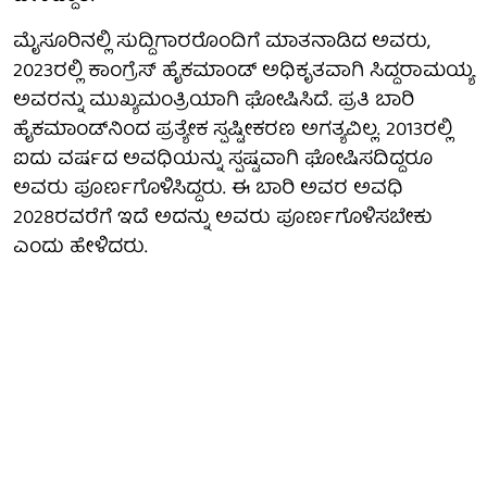
ಮೈಸೂರಿನಲ್ಲಿ ಸುದ್ದಿಗಾರರೊಂದಿಗೆ ಮಾತನಾಡಿದ ಅವರು,
2023ರಲ್ಲಿ ಕಾಂಗ್ರೆಸ್ ಹೈಕಮಾಂಡ್ ಅಧಿಕೃತವಾಗಿ ಸಿದ್ದರಾಮಯ್ಯ
ಅವರನ್ನು ಮುಖ್ಯಮಂತ್ರಿಯಾಗಿ ಘೋಷಿಸಿದೆ. ಪ್ರತಿ ಬಾರಿ
ಹೈಕಮಾಂಡ್‌ನಿಂದ ಪ್ರತ್ಯೇಕ ಸ್ಪಷ್ಟೀಕರಣ ಅಗತ್ಯವಿಲ್ಲ. 2013ರಲ್ಲಿ
ಐದು ವರ್ಷದ ಅವಧಿಯನ್ನು ಸ್ಪಷ್ಟವಾಗಿ ಘೋಷಿಸದಿದ್ದರೂ
ಅವರು ಪೂರ್ಣಗೊಳಿಸಿದ್ದರು. ಈ ಬಾರಿ ಅವರ ಅವಧಿ
2028ರವರೆಗೆ ಇದೆ ಅದನ್ನು ಅವರು ಪೂರ್ಣಗೊಳಿಸಬೇಕು
ಎಂದು ಹೇಳಿದರು.