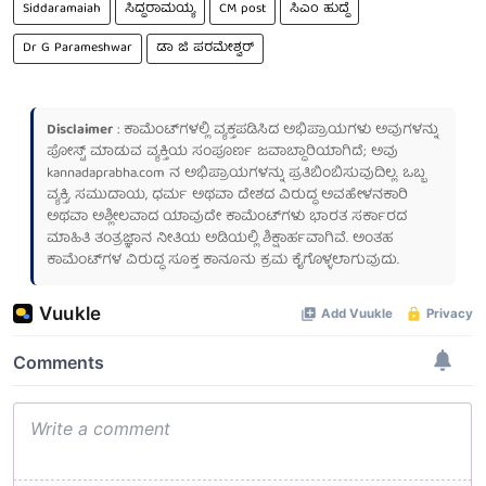
Siddaramaiah
ಸಿದ್ದರಾಮಯ್ಯ
CM post
ಸಿಎಂ ಹುದ್ದೆ
Dr G Parameshwar
ಡಾ ಜಿ ಪರಮೇಶ್ವರ್
Disclaimer
: ಕಾಮೆಂಟ್‌ಗಳಲ್ಲಿ ವ್ಯಕ್ತಪಡಿಸಿದ ಅಭಿಪ್ರಾಯಗಳು ಅವುಗಳನ್ನು
ಪೋಸ್ಟ್ ಮಾಡುವ ವ್ಯಕ್ತಿಯ ಸಂಪೂರ್ಣ ಜವಾಬ್ದಾರಿಯಾಗಿದೆ; ಅವು
kannadaprabha.com
ನ ಅಭಿಪ್ರಾಯಗಳನ್ನು ಪ್ರತಿಬಿಂಬಿಸುವುದಿಲ್ಲ. ಒಬ್ಬ
ವ್ಯಕ್ತಿ, ಸಮುದಾಯ, ಧರ್ಮ ಅಥವಾ ದೇಶದ ವಿರುದ್ಧ ಅವಹೇಳನಕಾರಿ
ಅಥವಾ ಅಶ್ಲೀಲವಾದ ಯಾವುದೇ ಕಾಮೆಂಟ್‌ಗಳು ಭಾರತ ಸರ್ಕಾರದ
ಮಾಹಿತಿ ತಂತ್ರಜ್ಞಾನ ನೀತಿಯ ಅಡಿಯಲ್ಲಿ ಶಿಕ್ಷಾರ್ಹವಾಗಿವೆ. ಅಂತಹ
ಕಾಮೆಂಟ್‌ಗಳ ವಿರುದ್ಧ ಸೂಕ್ತ ಕಾನೂನು ಕ್ರಮ ಕೈಗೊಳ್ಳಲಾಗುವುದು.