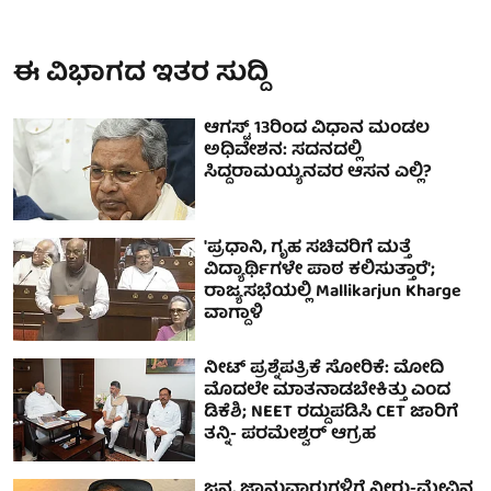
ಈ ವಿಭಾಗದ ಇತರ ಸುದ್ದಿ
ಆಗಸ್ಟ್ 13ರಿಂದ ವಿಧಾನ ಮಂಡಲ
ಅಧಿವೇಶನ: ಸದನದಲ್ಲಿ
ಸಿದ್ದರಾಮಯ್ಯನವರ ಆಸನ ಎಲ್ಲಿ?
'ಪ್ರಧಾನಿ, ಗೃಹ ಸಚಿವರಿಗೆ ಮತ್ತೆ
ವಿದ್ಯಾರ್ಥಿಗಳೇ ಪಾಠ ಕಲಿಸುತ್ತಾರೆ';
ರಾಜ್ಯಸಭೆಯಲ್ಲಿ Mallikarjun Kharge
ವಾಗ್ದಾಳಿ
ನೀಟ್ ಪ್ರಶ್ನೆಪತ್ರಿಕೆ ಸೋರಿಕೆ: ಮೋದಿ
ಮೊದಲೇ ಮಾತನಾಡಬೇಕಿತ್ತು ಎಂದ
ಡಿಕೆಶಿ; NEET ರದ್ದುಪಡಿಸಿ CET ಜಾರಿಗೆ
ತನ್ನಿ- ಪರಮೇಶ್ವರ್ ಆಗ್ರಹ
ಜನ, ಜಾನುವಾರುಗಳಿಗೆ ನೀರು-ಮೇವಿನ