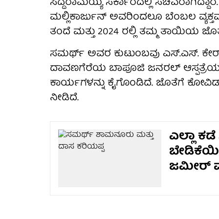
ಸಿದ್ದರಾಮಯ್ಯ ಸರ್ಕಾರದಲ್ಲಿ ಸಚಿವರಾಗಿದ್ದಾ
ಮಲ್ಲಿಕಾರ್ಜುನ್ ಅವರಿಂದಲೂ ಬೆಂಬಲ ವ್ಯಕ್ತವಾ
ತಂದೆ ಮತ್ತು 2024 ರಲ್ಲಿ ತಮ್ಮ ತಾಯಿಯ ಜೊತೆ
ಸಮರ್ಥ್ ಅವರ ಕುಟುಂಬವು ಎಸ್.ಎಸ್. ಕೇರ್ ಟ್
ದಾವಣಗೆರೆಯ ಬಾಪೂಜಿ ಜನರಲ್ ಆಸ್ಪತ್ರೆಯ 
ಕಾರ್ಯಗಳನ್ನು ಕೈಗೊಂಡಿದೆ. ಜೊತೆಗೆ ಕೋವಿಡ್ -
ನೀಡಿದೆ.
ಎಲ್ಲಾ ಕಡ
ಬೇಡಿಕೆಯಿ
ಜಮೀರ್ ವ್ಯ