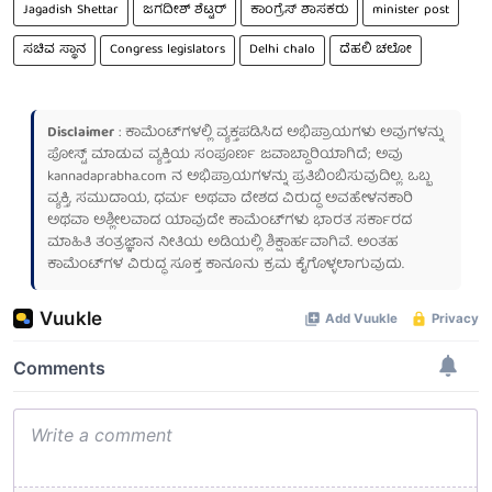
Jagadish Shettar
ಜಗದೀಶ್ ಶೆಟ್ಟರ್
ಕಾಂಗ್ರೆಸ್ ಶಾಸಕರು
minister post
ಸಚಿವ ಸ್ಥಾನ
Congress legislators
Delhi chalo
ದೆಹಲಿ ಚಲೋ
Disclaimer
: ಕಾಮೆಂಟ್‌ಗಳಲ್ಲಿ ವ್ಯಕ್ತಪಡಿಸಿದ ಅಭಿಪ್ರಾಯಗಳು ಅವುಗಳನ್ನು
ಪೋಸ್ಟ್ ಮಾಡುವ ವ್ಯಕ್ತಿಯ ಸಂಪೂರ್ಣ ಜವಾಬ್ದಾರಿಯಾಗಿದೆ; ಅವು
kannadaprabha.com
ನ ಅಭಿಪ್ರಾಯಗಳನ್ನು ಪ್ರತಿಬಿಂಬಿಸುವುದಿಲ್ಲ. ಒಬ್ಬ
ವ್ಯಕ್ತಿ, ಸಮುದಾಯ, ಧರ್ಮ ಅಥವಾ ದೇಶದ ವಿರುದ್ಧ ಅವಹೇಳನಕಾರಿ
ಅಥವಾ ಅಶ್ಲೀಲವಾದ ಯಾವುದೇ ಕಾಮೆಂಟ್‌ಗಳು ಭಾರತ ಸರ್ಕಾರದ
ಮಾಹಿತಿ ತಂತ್ರಜ್ಞಾನ ನೀತಿಯ ಅಡಿಯಲ್ಲಿ ಶಿಕ್ಷಾರ್ಹವಾಗಿವೆ. ಅಂತಹ
ಕಾಮೆಂಟ್‌ಗಳ ವಿರುದ್ಧ ಸೂಕ್ತ ಕಾನೂನು ಕ್ರಮ ಕೈಗೊಳ್ಳಲಾಗುವುದು.