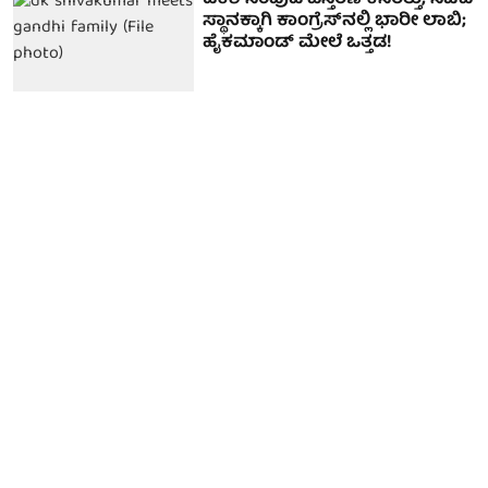
ಡಿಕೆಶಿ ಸಂಪುಟ ವಿಸ್ತರಣೆ ಕಸರತ್ತು; ಸಚಿವ
ಸ್ಥಾನಕ್ಕಾಗಿ ಕಾಂಗ್ರೆಸ್‌ನಲ್ಲಿ ಭಾರೀ ಲಾಬಿ;
ಹೈಕಮಾಂಡ್ ಮೇಲೆ ಒತ್ತಡ!