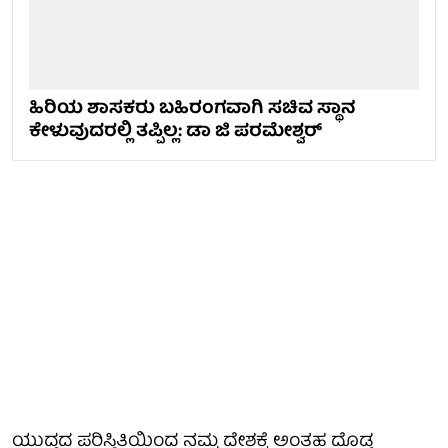
ಹಿರಿಯ ಶಾಸಕರು ಬಹಿರಂಗವಾಗಿ ಸಚಿವ ಸ್ಥಾನ
ಕೇಳುವುದರಲ್ಲಿ ತಪ್ಪಿಲ್ಲ: ಡಾ ಜಿ ಪರಮೇಶ್ವರ್
ಯುದ್ಧದ ಪರಿಸ್ಥಿತಿಯಿಂದ ನಮ್ಮ ದೇಶಕ್ಕೆ ಅಂತಹ ದೊಡ್ಡ