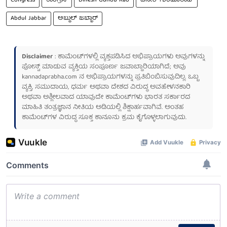
Congress
ಕಾಂಗ್ರೆಸ್
Dinesh Gundu Rao
ದಿನೇಶ್ ಗುಂಡೂರಾವ್
Abdul Jabbar
ಅಬ್ದುಲ್ ಜಬ್ಬಾರ್
Disclaimer
: ಕಾಮೆಂಟ್‌ಗಳಲ್ಲಿ ವ್ಯಕ್ತಪಡಿಸಿದ ಅಭಿಪ್ರಾಯಗಳು ಅವುಗಳನ್ನು
ಪೋಸ್ಟ್ ಮಾಡುವ ವ್ಯಕ್ತಿಯ ಸಂಪೂರ್ಣ ಜವಾಬ್ದಾರಿಯಾಗಿದೆ; ಅವು
kannadaprabha.com
ನ ಅಭಿಪ್ರಾಯಗಳನ್ನು ಪ್ರತಿಬಿಂಬಿಸುವುದಿಲ್ಲ. ಒಬ್ಬ
ವ್ಯಕ್ತಿ, ಸಮುದಾಯ, ಧರ್ಮ ಅಥವಾ ದೇಶದ ವಿರುದ್ಧ ಅವಹೇಳನಕಾರಿ
ಅಥವಾ ಅಶ್ಲೀಲವಾದ ಯಾವುದೇ ಕಾಮೆಂಟ್‌ಗಳು ಭಾರತ ಸರ್ಕಾರದ
ಮಾಹಿತಿ ತಂತ್ರಜ್ಞಾನ ನೀತಿಯ ಅಡಿಯಲ್ಲಿ ಶಿಕ್ಷಾರ್ಹವಾಗಿವೆ. ಅಂತಹ
ಕಾಮೆಂಟ್‌ಗಳ ವಿರುದ್ಧ ಸೂಕ್ತ ಕಾನೂನು ಕ್ರಮ ಕೈಗೊಳ್ಳಲಾಗುವುದು.