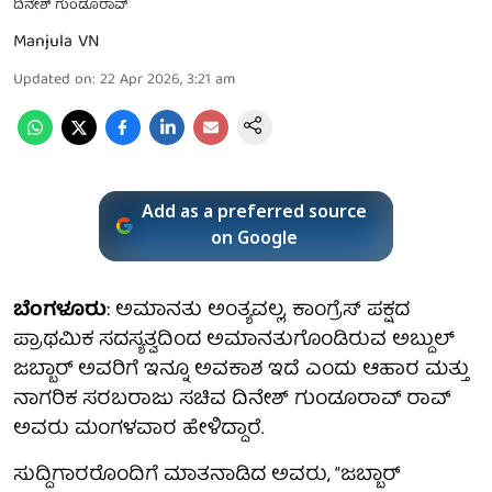
ದಿನೇಶ್ ಗುಂಡೂರಾವ್
Manjula VN
Updated on
:
22 Apr 2026, 3:21 am
Add as a preferred source
on Google
ಬೆಂಗಳೂರು
: ಅಮಾನತು ಅಂತ್ಯವಲ್ಲ, ಕಾಂಗ್ರೆಸ್ ಪಕ್ಷದ
ಪ್ರಾಥಮಿಕ ಸದಸ್ಯತ್ವದಿಂದ ಅಮಾನತುಗೊಂಡಿರುವ ಅಬ್ದುಲ್
ಜಬ್ಬಾರ್ ಅವರಿಗೆ ಇನ್ನೂ ಅವಕಾಶ ಇದೆ ಎಂದು ಆಹಾರ ಮತ್ತು
ನಾಗರಿಕ ಸರಬರಾಜು ಸಚಿವ ದಿನೇಶ್ ಗುಂಡೂರಾವ್ ರಾವ್
ಅವರು ಮಂಗಳವಾರ ಹೇಳಿದ್ದಾರೆ.
ಸುದ್ದಿಗಾರರೊಂದಿಗೆ ಮಾತನಾಡಿದ ಅವರು, “ಜಬ್ಬಾರ್