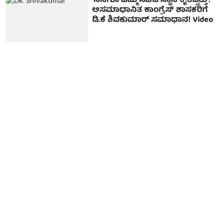
'ನನಗೂ ಒಮ್ಮೆ ಸಚಿವ ಸ್ಥಾನ ಕೈತಪ್ಪಿತ್ತು':
ಅಸಮಾಧಾನಿತ ಕಾಂಗ್ರೆಸ್ ಶಾಸಕರಿಗೆ
ಡಿ.ಕೆ ಶಿವಕುಮಾರ್ ಸಮಾಧಾನ! Video