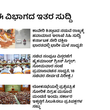
 ವಿಭಾಗದ ಇತರ ಸುದ್ದಿ
ಕಾವೇರಿ ಕಿತ್ತಾಟದ ನಡುವೆ ರಾಜ್ಯಕ್ಕೆ
ಹವಾಮಾನ ಇಲಾಖೆ ಸಿಹಿ ಸುದ್ದಿ;
ಕರ್ನಾಟಕ ಸೇರಿ ದಕ್ಷಿಣ
ಭಾರತದಲ್ಲಿ ಭಾರೀ ಮಳೆ ಸಾಧ್ಯತೆ!
ಸಚಿವ ಸಂಪುಟ ವಿಸ್ತರಣೆಗೆ
ಹೈಕಮಾಂಡ್ ಗ್ರೀನ್ ಸಿಗ್ನಲ್:
ಸೋಮವಾರ ಸಂಜೆ
ಪ್ರಮಾಣವಚನ ಸಾಧ್ಯತೆ, 18
ಸಚಿವರ ಸೇರ್ಪಡೆ ನಿರೀಕ್ಷೆ..!
ಲೋಕಸಭೆಯಲ್ಲಿ ಪ್ರಶ್ನೆಪತ್ರಿಕೆ
ಸೋರಿಕೆ ನಿಗ್ರಹ ಮಸೂದೆ
ಮಂಡನೆ ಇಂದು; ಸರ್ಕಾರ
ಇಕ್ಕಟ್ಟಿಗೆ ಸಿಲುಕಿಸಲು ಪ್ರತಿಪಕ್ಷಗಳ
ಸಜ್ಜು