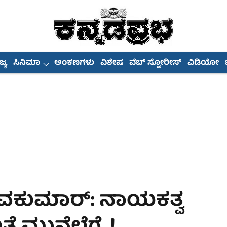
್ಯ
ಸಿನಿಮಾ
ಅಂಕಣಗಳು
ವಿಶೇಷ
ವೆಬ್ ಸ್ಟೋರೀಸ್
ವಿಡಿಯೋ
 ಶಿವಕುಮಾರ್: ನಾಯಕತ್ವ