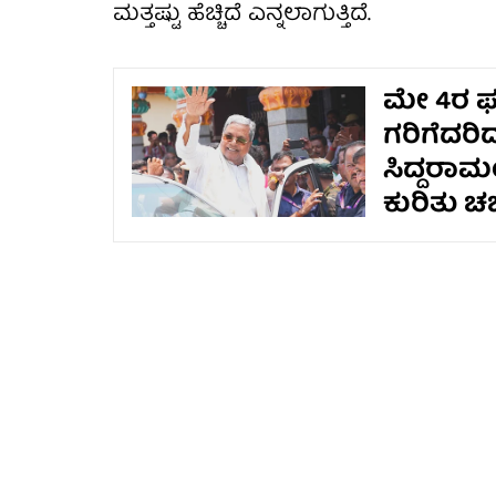
ಮತ್ತಷ್ಟು ಹೆಚ್ಚಿದೆ ಎನ್ನಲಾಗುತ್ತಿದೆ.
ಮೇ 4ರ ಫಲಿ
ಗರಿಗೆದರಿ
ಸಿದ್ದರಾಮ
ಕುರಿತು ಚರ್