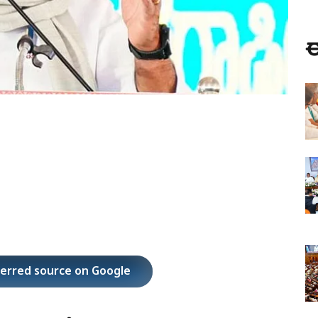
ಈ
ferred source on Google