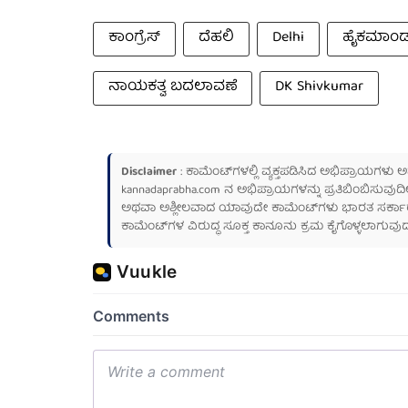
ಕಾಂಗ್ರೆಸ್
ದೆಹಲಿ
Delhi
ಹೈಕಮಾಂಡ
ನಾಯಕತ್ವ ಬದಲಾವಣೆ
DK Shivkumar
Disclaimer
: ಕಾಮೆಂಟ್‌ಗಳಲ್ಲಿ ವ್ಯಕ್ತಪಡಿಸಿದ ಅಭಿಪ್ರಾಯಗಳು
kannadaprabha.com
ನ ಅಭಿಪ್ರಾಯಗಳನ್ನು ಪ್ರತಿಬಿಂಬಿಸುವುದಿ
ಅಥವಾ ಅಶ್ಲೀಲವಾದ ಯಾವುದೇ ಕಾಮೆಂಟ್‌ಗಳು ಭಾರತ ಸರ್ಕಾರದ ಮ
ಕಾಮೆಂಟ್‌ಗಳ ವಿರುದ್ಧ ಸೂಕ್ತ ಕಾನೂನು ಕ್ರಮ ಕೈಗೊಳ್ಳಲಾಗುವುದ