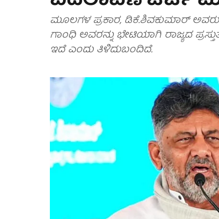
ಬದಲಾವಣೆ ಚರ್ಚೆ ಮತ್ತೆ
ಮೂಲಗಳ ಪ್ರಕಾರ, ಡಿಕೆ.ಶಿವಕುಮಾರ್ ಅ
ಗಾಂಧಿ ಅವರನ್ನು ಭೇಟಿಯಾಗಿ ರಾಜ್ಯದ ಪ್ರಸ್ತು
ಇದೆ ಎಂದು ತಿಳಿದುಬಂದಿದೆ.