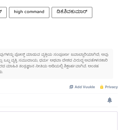
್
high command
ಡಿಕೆ.ಶಿವಕುಮಾರ್
 ಅವುಗಳನ್ನು ಪೋಸ್ಟ್ ಮಾಡುವ ವ್ಯಕ್ತಿಯ ಸಂಪೂರ್ಣ ಜವಾಬ್ದಾರಿಯಾಗಿದೆ; ಅವು
ಲ್ಲ. ಒಬ್ಬ ವ್ಯಕ್ತಿ, ಸಮುದಾಯ, ಧರ್ಮ ಅಥವಾ ದೇಶದ ವಿರುದ್ಧ ಅವಹೇಳನಕಾರಿ
ಾಹಿತಿ ತಂತ್ರಜ್ಞಾನ ನೀತಿಯ ಅಡಿಯಲ್ಲಿ ಶಿಕ್ಷಾರ್ಹವಾಗಿವೆ. ಅಂತಹ
ು.