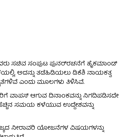
ಯ ಅವರು ಸಚಿವ ಸಂಪುಟ ಪುನರ್‌ರಚನೆಗೆ ಹೈಕಮಾಂಡ್
್ಲಿ, ಅದನ್ನು ತಡೆಹಿಡಿಯಲು ಡಿಕೆಶಿ ನಾಯಕತ್ವ
ೆಗಳಿವೆ ಎಂದು ಮೂಲಗಳು ತಿಳಿಸಿವೆ.
ೂರಿಗೆ ವಾಪಸ್ ಆಗುವ ದಿನಾಂಕವನ್ನು ನಿಗದಿಪಡಿಸದೇ
ೆಚ್ಚಿನ ಸಮಯ ಕಳೆಯುವ ಉದ್ದೇಶವನ್ನು
 ರಾಜ್ಯದ ನೀರಾವರಿ ಯೋಜನೆಗಳ ವಿಷಯಗಳನ್ನು