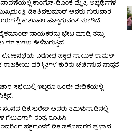
ಣೆಯಲ್ಲಿ ಕಾಂಗ್ರೆಸ್-ಡಿಎಂಕೆ ಮೈತ್ರಿ ಅಭ್ಯರ್ಥಿಗಳ
ುಖ್ಯಮಂತ್ರಿ ಡಿಕೆ.ಶಿವಕುಮಾರ್ ಅವರು ಗುರುವಾರ
ಲಯದಲ್ಲಿ ಕುತೂಹಲ ಹೆಚ್ಚಾಗುವಂತೆ ಮಾಡಿದೆ.
, ಹೈಕಮಾಂಡ್ ನಾಯಕರನ್ನು ಭೇಟಿ ಮಾಡಿ, ತಮ್ಮ
ಂಬ ಮಾತುಗಳು ಕೇಳಿಬರುತ್ತಿವೆ.
ವರು ಲೋಕಸಭೆಯ ವಿರೋಧ ಪಕ್ಷದ ನಾಯಕ ರಾಹುಲ್
ತ ರಾಜಕೀಯ ಪರಿಸ್ಥಿತಿಗಳ ಕುರಿತು ಚರ್ಚಿಸುವ ಸಾಧ್ಯತೆ
ಪ್ರಚಾರ ಸಭೆಯಲ್ಲಿ ಇಬ್ಬರೂ ಒಂದೇ ವೇದಿಕೆಯಲ್ಲಿ
್ಕಿದೆ.
ಸದ ಡಿಕೆ.ಸುರೇಶ್ ಅವರು ತಮಿಳುನಾಡಿನಲ್ಲಿ
ಿಗಳ ಗೆಲುವಿಗಾಗಿ ತಂತ್ರ ರೂಪಿಸಿ
್ದು, ಇದರಿಂದ ಪಕ್ಷದೊಳಗೆ ಡಿಕೆ ಸಹೋದರರ ಪ್ರಭಾವ