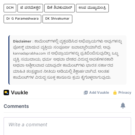
DCM
ಜಿ ಪರಮೇಶ್ವರ
ಡಿಕೆ ಶಿವಕುಮಾರ್
ಉಪ ಮುಖ್ಯಮಂತ್ರಿ
Dr G Parameshwara
‪DK Shivakumar
Disclaimer
: ಕಾಮೆಂಟ್‌ಗಳಲ್ಲಿ ವ್ಯಕ್ತಪಡಿಸಿದ ಅಭಿಪ್ರಾಯಗಳು ಅವುಗಳನ್ನು
ಪೋಸ್ಟ್ ಮಾಡುವ ವ್ಯಕ್ತಿಯ ಸಂಪೂರ್ಣ ಜವಾಬ್ದಾರಿಯಾಗಿದೆ; ಅವು
kannadaprabha.com
ನ ಅಭಿಪ್ರಾಯಗಳನ್ನು ಪ್ರತಿಬಿಂಬಿಸುವುದಿಲ್ಲ. ಒಬ್ಬ
ವ್ಯಕ್ತಿ, ಸಮುದಾಯ, ಧರ್ಮ ಅಥವಾ ದೇಶದ ವಿರುದ್ಧ ಅವಹೇಳನಕಾರಿ
ಅಥವಾ ಅಶ್ಲೀಲವಾದ ಯಾವುದೇ ಕಾಮೆಂಟ್‌ಗಳು ಭಾರತ ಸರ್ಕಾರದ
ಮಾಹಿತಿ ತಂತ್ರಜ್ಞಾನ ನೀತಿಯ ಅಡಿಯಲ್ಲಿ ಶಿಕ್ಷಾರ್ಹವಾಗಿವೆ. ಅಂತಹ
ಕಾಮೆಂಟ್‌ಗಳ ವಿರುದ್ಧ ಸೂಕ್ತ ಕಾನೂನು ಕ್ರಮ ಕೈಗೊಳ್ಳಲಾಗುವುದು.