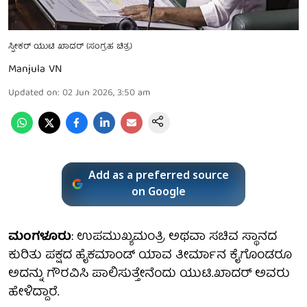
ಸ್ಪೀಕರ್ ಯುಟಿ ಖಾದರ್ (ಸಂಗ್ರಹ ಚಿತ್ರ)
Manjula VN
Updated on
:
02 Jun 2026, 3:50 am
Add as a preferred source
on Google
ಮಂಗಳೂರು
: ಉಪಮುಖ್ಯಮಂತ್ರಿ ಅಥವಾ ಸಚಿವ ಸ್ಥಾನದ
ಕುರಿತು ಪಕ್ಷದ ಹೈಕಮಾಂಡ್ ಯಾವ ತೀರ್ಮಾನ ಕೈಗೊಂಡರೂ
ಅದನ್ನು ಗೌರವಿಸಿ ಪಾಲಿಸುತ್ತೇನೆಂದು ಯುಟಿ.ಖಾದರ್ ಅವರು
ಹೇಳಿದ್ದಾರೆ.