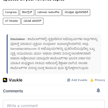
Congress
ಕಾಂಗ್ರೆಸ್
cabinet reshuffle
ಸಂಪುಟ ಪುನಾರಚನೆ
UT khader
ಯುಟಿ ಖಾದರ್
Disclaimer
: ಕಾಮೆಂಟ್‌ಗಳಲ್ಲಿ ವ್ಯಕ್ತಪಡಿಸಿದ ಅಭಿಪ್ರಾಯಗಳು ಅವುಗಳನ್ನು
ಪೋಸ್ಟ್ ಮಾಡುವ ವ್ಯಕ್ತಿಯ ಸಂಪೂರ್ಣ ಜವಾಬ್ದಾರಿಯಾಗಿದೆ; ಅವು
kannadaprabha.com
ನ ಅಭಿಪ್ರಾಯಗಳನ್ನು ಪ್ರತಿಬಿಂಬಿಸುವುದಿಲ್ಲ. ಒಬ್ಬ
ವ್ಯಕ್ತಿ, ಸಮುದಾಯ, ಧರ್ಮ ಅಥವಾ ದೇಶದ ವಿರುದ್ಧ ಅವಹೇಳನಕಾರಿ
ಅಥವಾ ಅಶ್ಲೀಲವಾದ ಯಾವುದೇ ಕಾಮೆಂಟ್‌ಗಳು ಭಾರತ ಸರ್ಕಾರದ
ಮಾಹಿತಿ ತಂತ್ರಜ್ಞಾನ ನೀತಿಯ ಅಡಿಯಲ್ಲಿ ಶಿಕ್ಷಾರ್ಹವಾಗಿವೆ. ಅಂತಹ
ಕಾಮೆಂಟ್‌ಗಳ ವಿರುದ್ಧ ಸೂಕ್ತ ಕಾನೂನು ಕ್ರಮ ಕೈಗೊಳ್ಳಲಾಗುವುದು.