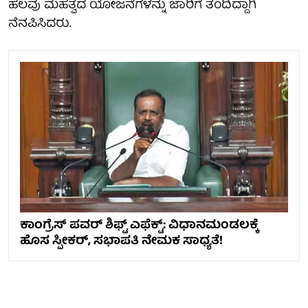
ಹಲವು ಮಹತ್ವದ ಯೋಜನೆಗಳನ್ನು ಜಾರಿಗೆ ತಂದಿದ್ದಾಗಿ
ನೆನಪಿಸಿದರು.
ಕಾಂಗ್ರೆಸ್ ಪವರ್ ಶಿಫ್ಟ್ ಎಫೆಕ್ಟ್: ವಿಧಾನಮಂಡಲಕ್ಕೆ
ಹೊಸ ಸ್ಪೀಕರ್, ಸಭಾಪತಿ ನೇಮಕ ಸಾಧ್ಯತೆ!