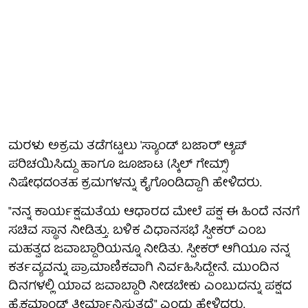
ಮರಳು ಅಕ್ರಮ ತಡೆಗಟ್ಟಲು 'ಸ್ಯಾಂಡ್ ಬಜಾರ್' ಆ್ಯಪ್
ಪರಿಚಯಿಸಿದ್ದು ಹಾಗೂ ಜೂಜಾಟ (ಸ್ಕಿಲ್ ಗೇಮ್ಸ್)
ನಿಷೇಧದಂತಹ ಕ್ರಮಗಳನ್ನು ಕೈಗೊಂಡಿದ್ದಾಗಿ ಹೇಳಿದರು.
"ನನ್ನ ಕಾರ್ಯಕ್ಷಮತೆಯ ಆಧಾರದ ಮೇಲೆ ಪಕ್ಷ ಈ ಹಿಂದೆ ನನಗೆ
ಸಚಿವ ಸ್ಥಾನ ನೀಡಿತ್ತು. ಬಳಿಕ ವಿಧಾನಸಭೆ ಸ್ಪೀಕರ್ ಎಂಬ
ಮಹತ್ವದ ಜವಾಬ್ದಾರಿಯನ್ನೂ ನೀಡಿತು. ಸ್ಪೀಕರ್ ಆಗಿಯೂ ನನ್ನ
ಕರ್ತವ್ಯವನ್ನು ಪ್ರಾಮಾಣಿಕವಾಗಿ ನಿರ್ವಹಿಸಿದ್ದೇನೆ. ಮುಂದಿನ
ದಿನಗಳಲ್ಲಿ ಯಾವ ಜವಾಬ್ದಾರಿ ನೀಡಬೇಕು ಎಂಬುದನ್ನು ಪಕ್ಷದ
ಹೈಕಮಾಂಡ್ ತೀರ್ಮಾನಿಸುತ್ತದೆ" ಎಂದು ಹೇಳಿದರು.