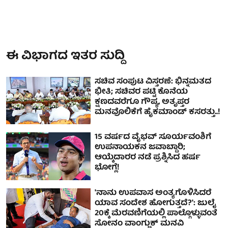
ಈ ವಿಭಾಗದ ಇತರ ಸುದ್ದಿ
ಸಚಿವ ಸಂಪುಟ ವಿಸ್ತರಣೆ: ಭಿನ್ನಮತದ
ಭೀತಿ; ಸಚಿವರ ಪಟ್ಟಿ ಕೊನೆಯ
ಕ್ಷಣದವರೆಗೂ ಗೌಪ್ಯ, ಅತೃಪ್ತರ
ಮನವೊಲಿಕೆಗೆ ಹೈಕಮಾಂಡ್ ಕಸರತ್ತು..!
15 ವರ್ಷದ ವೈಭವ್ ಸೂರ್ಯವಂಶಿಗೆ
ಉಪನಾಯಕನ ಜವಾಬ್ದಾರಿ;
ಆಯ್ಕೆದಾರರ ನಡೆ ಪ್ರಶ್ನಿಸಿದ ಹರ್ಷ
ಭೋಗ್ಲೆ!
'ನಾನು ಉಪವಾಸ ಅಂತ್ಯಗೊಳಿಸಿದರೆ
ಯಾವ ಸಂದೇಶ ಹೋಗುತ್ತದೆ?': ಜುಲೈ
20ಕ್ಕೆ ಮೆರವಣಿಗೆಯಲ್ಲಿ ಪಾಲ್ಗೊಳ್ಳುವಂತೆ
ಸೋನಂ ವಾಂಗ್ಚುಕ್ ಮನವಿ