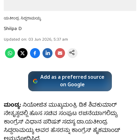
ಯತೀಂದ್ರ ಸಿದ್ದರಾಮಯ್ಯ
Shilpa D
Updated on
:
03 Jun 2026, 5:37 am
Add as a preferred source
on Google
ಮಂಡ್ಯ:
ನಿಯೋಜಿತ ಮುಖ್ಯಮಂತ್ರಿ ಡಿಕೆ ಶಿವಕುಮಾರ್
ನೇತೃತ್ವದಲ್ಲಿ ಹೊಸ ಸಚಿವ ಸಂಪುಟ ರಚನೆಯಾಗಲಿದ್ದು,
ಕಾಂಗ್ರೆಸ್ ವಿಧಾನ ಪರಿಷತ್ ಸದಸ್ಯ ಡಾ.ಯತೀಂದ್ರ
ಸಿದ್ದರಾಮಯ್ಯ ಅವರ ಹೆಸರನ್ನು ಕಾಂಗ್ರೆಸ್ ಹೈಕಮಾಂಡ್
ಅನುಮೋದಿಸಿದೆ.