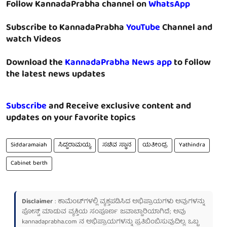
Follow KannadaPrabha channel on
WhatsApp
Subscribe to KannadaPrabha
YouTube
Channel and
watch Videos
Download the
KannadaPrabha News app
to follow
the latest news updates
Subscribe
and Receive exclusive content and
updates on your favorite topics
Siddaramaiah
ಸಿದ್ದರಾಮಯ್ಯ
ಸಚಿವ ಸ್ಥಾನ
ಯತೀಂದ್ರ
Yathindra
Cabinet berth
Disclaimer
: ಕಾಮೆಂಟ್‌ಗಳಲ್ಲಿ ವ್ಯಕ್ತಪಡಿಸಿದ ಅಭಿಪ್ರಾಯಗಳು ಅವುಗಳನ್ನು
ಪೋಸ್ಟ್ ಮಾಡುವ ವ್ಯಕ್ತಿಯ ಸಂಪೂರ್ಣ ಜವಾಬ್ದಾರಿಯಾಗಿದೆ; ಅವು
kannadaprabha.com
ನ ಅಭಿಪ್ರಾಯಗಳನ್ನು ಪ್ರತಿಬಿಂಬಿಸುವುದಿಲ್ಲ. ಒಬ್ಬ