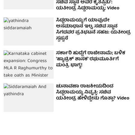
ಸಚಿವ ಸ್ಥಾನ ಅವರ ಕೈತಪ್ಪಿತು':
ಯತೀಂದ್ರ ಸಿದ್ದರಾಮಯ್ಯ; Video
ಸಿದ್ದರಾಮಯ್ಯಗೆ ಯಾವುದೇ
ಅಸಮಾಧಾನ ಇಲ್ಲ, ಸಚಿವ ಸ್ಥಾನ
ಸಿಗದವರ ಪ್ರತಿಭಟನೆ ಸಹಜ: ಯತೀಂದ್ರ
ಸ್ಪಷ್ಟನೆ
ಸರ್ಕಾರಿ ಹುದ್ದೆಗೆ ರಾಜೀನಾಮೆ; ಬಳಿಕ
'ಹ್ಯಾಟ್ರಿಕ್ ಶಾಸಕ' ರಘುಮೂರ್ತಿಗೆ
ಮಂತ್ರಿ ಭಾಗ್ಯ!
ಚುನಾವಣಾ ರಾಜಕೀಯದಿಂದ
ಸಿದ್ದರಾಮಯ್ಯ ನಿವೃತ್ತಿ: ಸಚಿವ
ಯತೀಂದ್ರ ಹೇಳಿದ್ದೇನು ಗೊತ್ತಾ? Video