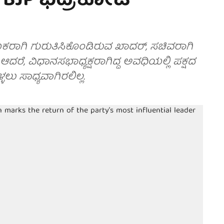
ಿ; BJP ಭದ್ರಕೋಟೆ
 ನಾಯಕರಾಗಿ ಗುರುತಿಸಿಕೊಂಡಿರುವ ಖಾದರ್, ಸಚಿವರಾಗಿ
ಆದರೆ, ವಿಧಾನಸಭಾಧ್ಯಕ್ಷರಾಗಿದ್ದ ಅವಧಿಯಲ್ಲಿ ಪಕ್ಷದ
ಲು ಸಾಧ್ಯವಾಗಿರಲಿಲ್ಲ.