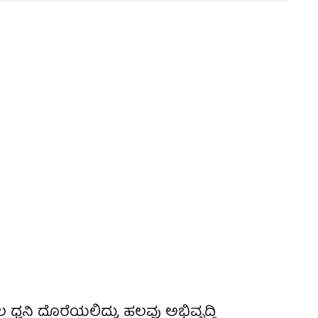
ರಬಲ ಧ್ವನಿ ದೊರೆಯಲಿದ್ದು, ಹಲವು ಅಭಿವೃದ್ಧಿ