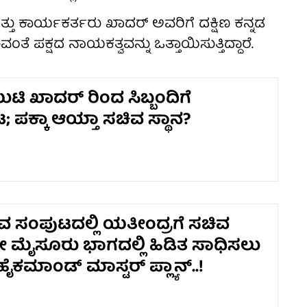
್ತು ಕಾರ್ಯಕರ್ತರು ಖಾದರ್ ಅವರಿಗೆ ದಕ್ಷಿಣ ಕನ್ನಡ
ತೆ ಪಕ್ಷದ ನಾಯಕತ್ವವನ್ನು ಒತ್ತಾಯಿಸುತ್ತಿದ್ದಾರೆ.
ುಟಿ ಖಾದರ್ ರಿಂದ ಸಿಬ್ಬಂದಿಗೆ
ಪಕ್ಕಾ ಆಯ್ತಾ ಸಚಿವ ಸ್ಥಾನ?
ಚಿವ ಸಂಪುಟದಲ್ಲಿ ಯತೀಂದ್ರಗೆ ಸಚಿವ
ಳೇ ಮೈಸೂರು ಭಾಗದಲ್ಲಿ ಹಿಡಿತ ಸಾಧಿಸಲು
 ಹೈಕಮಾಂಡ್ ಮಾಸ್ಟರ್ ಪ್ಲ್ಯಾನ್..!