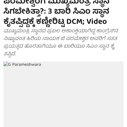
ಪರಮೇಶ್ವರಗೆ ಮುಖ್ಯಮಂತ್ರಿ ಸ್ಥಾನ
ಸಿಗಬೇಕಿತ್ತಾ?: 3 ಬಾರಿ ಸಿಎಂ ಸ್ಥಾನ
ಕೈತಪ್ಪಿದ್ದಕ್ಕೆ ಕಣ್ಣೀರಿಟ್ಟ DCM; Video
ಮುಖ್ಯಮಂತ್ರಿ ಸ್ಥಾನದ ಪ್ರಬಲ ಅಕಾಂಕ್ಷಿಯಾಗಿದ್ದ ಕಾಂಗ್ರೆಸ್​​ನ
ನಿಷ್ಠಾವಂತ ಹಿರಿಯ ನಾಯಕ ಜಿ ಪರಮೇಶ್ವರ ಅವರಿಗೆ ಸತತ
ಪ್ರಯತ್ನದ ಹೊರತಾಗಿಯೂ ಈ ಬಾರಿಯೂ ಸಿಎಂ ಸ್ಥಾನ ಕೈ
ತಪ್ಪಿದೆ.