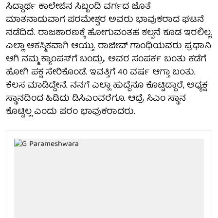
ಸಿದ್ದಾರ್ಥ ಕಾಲೇಜಿನ ಸಿಬ್ಬಂದಿ ವರ್ಗದ ಜೊತೆ
ಮಾತನಾಡುವಾಗ ಪರಮೇಶ್ವರ ಅವರು​ ಭಾವುಕರಾದ ಘಟನೆ
ನಡೆದಿದೆ. ರಾಜಕಾರಣಕ್ಕೆ ಹೋಗುವಂತ‌ಹ ಕಲ್ಪನೆ ಕೂಡ ಇರಲಿಲ್ಲ.
ಎಲ್ಲಾ ಆಕಸ್ಮಿಕವಾಗಿ ಆಯ್ತು. ರಾಜೀವ್ ಗಾಂಧಿಯವರು ಪ್ರಧಾನಿ
ಆಗಿ ನಮ್ಮ‌ ಕ್ಯಾಂಪಸ್​ಗೆ ಬಂದ್ರು. ಅವರ ಸಂಪರ್ಕ ಬಂತು ಕಡೆಗೆ
ಹೋಗಿ ಪಕ್ಷ ಸೇರಿಕೊಂಡೆ. ಇವತ್ತಿಗೆ 40 ವರ್ಷ ಆಗ್ತಾ ಬಂತು.
ಕೆಲಸ ಮಾಡಿದ್ದೇನೆ. ನನಗೆ ಎಲ್ಲಾ ಹುದ್ದೆನೂ ಕೊಟ್ಟಿದ್ದಾರೆ, ಅಧ್ಯಕ್ಷ
ಸ್ಥಾನದಿಂದ ಹಿಡಿದು ಡಿಸಿಎಂವರೆಗೂ. ಆದ್ರೆ ಸಿಎಂ ಸ್ಥಾನ
ಕೊಟ್ಟಿಲ್ಲ ಎಂದು ಪರಂ ಭಾವುಕರಾದರು.