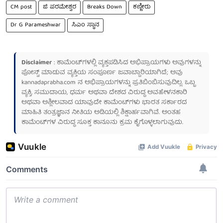
CM post
ಜಿ ಪರಮೇಶ್ವರ
Breaks Down
ಕಣ್ಣೀರು
Dr G Parameshwar
ಸಿಎಂ ಸ್ಥಾನ
Disclaimer
: ಕಾಮೆಂಟ್‌ಗಳಲ್ಲಿ ವ್ಯಕ್ತಪಡಿಸಿದ ಅಭಿಪ್ರಾಯಗಳು ಅವುಗಳನ್ನು
ಪೋಸ್ಟ್ ಮಾಡುವ ವ್ಯಕ್ತಿಯ ಸಂಪೂರ್ಣ ಜವಾಬ್ದಾರಿಯಾಗಿದೆ; ಅವು
kannadaprabha.com
ನ ಅಭಿಪ್ರಾಯಗಳನ್ನು ಪ್ರತಿಬಿಂಬಿಸುವುದಿಲ್ಲ. ಒಬ್ಬ
ವ್ಯಕ್ತಿ, ಸಮುದಾಯ, ಧರ್ಮ ಅಥವಾ ದೇಶದ ವಿರುದ್ಧ ಅವಹೇಳನಕಾರಿ
ಅಥವಾ ಅಶ್ಲೀಲವಾದ ಯಾವುದೇ ಕಾಮೆಂಟ್‌ಗಳು ಭಾರತ ಸರ್ಕಾರದ
ಮಾಹಿತಿ ತಂತ್ರಜ್ಞಾನ ನೀತಿಯ ಅಡಿಯಲ್ಲಿ ಶಿಕ್ಷಾರ್ಹವಾಗಿವೆ. ಅಂತಹ
ಕಾಮೆಂಟ್‌ಗಳ ವಿರುದ್ಧ ಸೂಕ್ತ ಕಾನೂನು ಕ್ರಮ ಕೈಗೊಳ್ಳಲಾಗುವುದು.