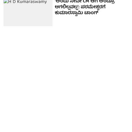
'ಅಂದು ನೀವೇ CM ಆಗಿ ಅಂದ್ರೂ
ಆಗಲಿಲ್ಲವಲ್ಲ': ಪರಮೇಶ್ವರಗೆ
ಕುಮಾರಸ್ವಾಮಿ ಟಾಂಗ್