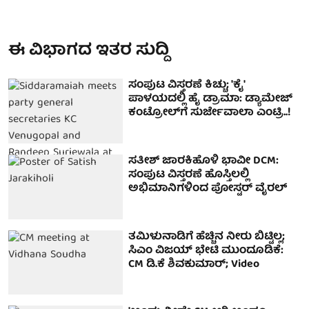
ಈ ವಿಭಾಗದ ಇತರ ಸುದ್ದಿ
ಸಂಪುಟ ವಿಸ್ತರಣೆ ಕಿಚ್ಚು; 'ಕೈ'
ಪಾಳಯದಲ್ಲಿ ಹೈ ಡ್ರಾಮಾ: ಡ್ಯಾಮೇಜ್
ಕಂಟ್ರೋಲ್‌ಗೆ ಸುರ್ಜೇವಾಲಾ ಎಂಟ್ರಿ..!
ಸತೀಶ್ ಜಾರಕಿಹೊಳಿ ಭಾವೀ DCM:
ಸಂಪುಟ ವಿಸ್ತರಣೆ ಹೊಸ್ತಿಲಲ್ಲಿ
ಅಭಿಮಾನಿಗಳಿಂದ ಪೋಸ್ಟರ್ ವೈರಲ್
ತಮಿಳುನಾಡಿಗೆ ಹೆಚ್ಚಿನ ನೀರು ಬಿಟ್ಟಿಲ್ಲ;
ಸಿಎಂ ವಿಜಯ್ ಭೇಟಿ ಮುಂದೂಡಿಕೆ:
CM ಡಿ.ಕೆ ಶಿವಕುಮಾರ್; Video