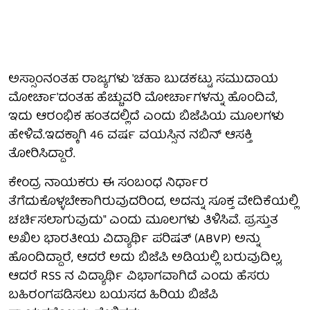
ಅಸ್ಸಾಂನಂತಹ ರಾಜ್ಯಗಳು 'ಚಹಾ ಬುಡಕಟ್ಟು ಸಮುದಾಯ
ಮೋರ್ಚಾ'ದಂತಹ ಹೆಚ್ಚುವರಿ ಮೋರ್ಚಾಗಳನ್ನು ಹೊಂದಿವೆ,
ಇದು ಆರಂಭಿಕ ಹಂತದಲ್ಲಿದೆ ಎಂದು ಬಿಜೆಪಿಯ ಮೂಲಗಳು
ಹೇಳಿವೆ.ಇದಕ್ಕಾಗಿ 46 ವರ್ಷ ವಯಸ್ಸಿನ ನಬಿನ್ ಆಸಕ್ತಿ
ತೋರಿಸಿದ್ದಾರೆ.
ಕೇಂದ್ರ ನಾಯಕರು ಈ ಸಂಬಂಧ ನಿರ್ಧಾರ
ತೆಗೆದುಕೊಳ್ಳಬೇಕಾಗಿರುವುದರಿಂದ, ಅದನ್ನು ಸೂಕ್ತ ವೇದಿಕೆಯಲ್ಲಿ
ಚರ್ಚಿಸಲಾಗುವುದು" ಎಂದು ಮೂಲಗಳು ತಿಳಿಸಿವೆ. ಪ್ರಸ್ತುತ
ಅಖಿಲ ಭಾರತೀಯ ವಿದ್ಯಾರ್ಥಿ ಪರಿಷತ್ (ABVP) ಅನ್ನು
ಹೊಂದಿದ್ದಾರೆ, ಆದರೆ ಅದು ಬಿಜೆಪಿ ಅಡಿಯಲ್ಲಿ ಬರುವುದಿಲ್ಲ,
ಆದರೆ RSS ನ ವಿದ್ಯಾರ್ಥಿ ವಿಭಾಗವಾಗಿದೆ ಎಂದು ಹೆಸರು
ಬಹಿರಂಗಪಡಿಸಲು ಬಯಸದ ಹಿರಿಯ ಬಿಜೆಪಿ