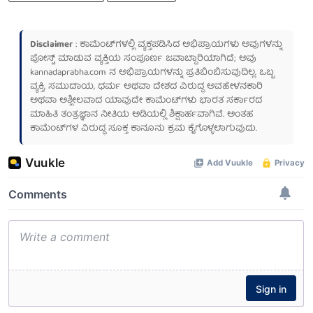
Disclaimer
: ಕಾಮೆಂಟ್‌ಗಳಲ್ಲಿ ವ್ಯಕ್ತಪಡಿಸಿದ ಅಭಿಪ್ರಾಯಗಳು ಅವುಗಳನ್ನು
ಪೋಸ್ಟ್ ಮಾಡುವ ವ್ಯಕ್ತಿಯ ಸಂಪೂರ್ಣ ಜವಾಬ್ದಾರಿಯಾಗಿದೆ; ಅವು
kannadaprabha.com
ನ ಅಭಿಪ್ರಾಯಗಳನ್ನು ಪ್ರತಿಬಿಂಬಿಸುವುದಿಲ್ಲ. ಒಬ್ಬ
ವ್ಯಕ್ತಿ, ಸಮುದಾಯ, ಧರ್ಮ ಅಥವಾ ದೇಶದ ವಿರುದ್ಧ ಅವಹೇಳನಕಾರಿ
ಅಥವಾ ಅಶ್ಲೀಲವಾದ ಯಾವುದೇ ಕಾಮೆಂಟ್‌ಗಳು ಭಾರತ ಸರ್ಕಾರದ
ಮಾಹಿತಿ ತಂತ್ರಜ್ಞಾನ ನೀತಿಯ ಅಡಿಯಲ್ಲಿ ಶಿಕ್ಷಾರ್ಹವಾಗಿವೆ. ಅಂತಹ
ಕಾಮೆಂಟ್‌ಗಳ ವಿರುದ್ಧ ಸೂಕ್ತ ಕಾನೂನು ಕ್ರಮ ಕೈಗೊಳ್ಳಲಾಗುವುದು.