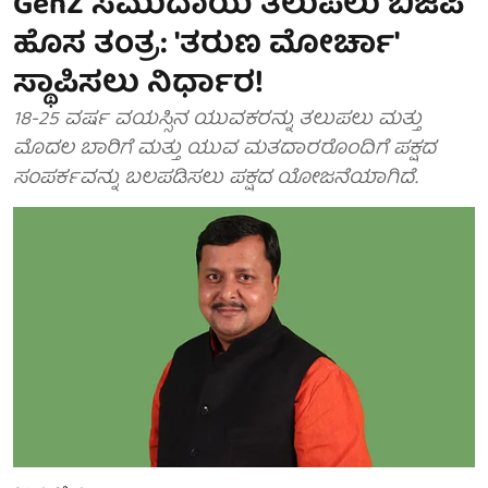
GenZ ಸಮುದಾಯ ತಲುಪಲು ಬಿಜೆಪಿ
ಹೊಸ ತಂತ್ರ: 'ತರುಣ ಮೋರ್ಚಾ'
ಸ್ಥಾಪಿಸಲು ನಿರ್ಧಾರ!
18-25 ವರ್ಷ ವಯಸ್ಸಿನ ಯುವಕರನ್ನು ತಲುಪಲು ಮತ್ತು
ಮೊದಲ ಬಾರಿಗೆ ಮತ್ತು ಯುವ ಮತದಾರರೊಂದಿಗೆ ಪಕ್ಷದ
ಸಂಪರ್ಕವನ್ನು ಬಲಪಡಿಸಲು ಪಕ್ಷದ ಯೋಜನೆಯಾಗಿದೆ.