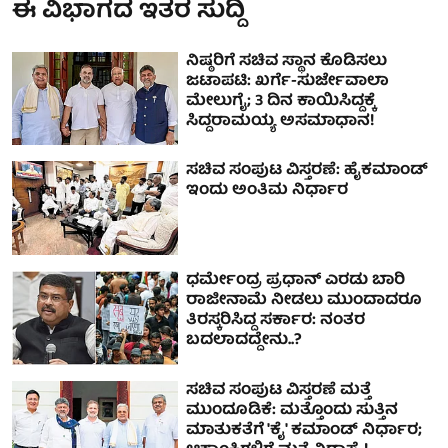
ಈ ವಿಭಾಗದ ಇತರ ಸುದ್ದಿ
ನಿಷ್ಠರಿಗೆ ಸಚಿವ ಸ್ಥಾನ ಕೊಡಿಸಲು
ಜಟಾಪಟಿ: ಖರ್ಗೆ-ಸುರ್ಜೇವಾಲಾ
ಮೇಲುಗೈ; 3 ದಿನ ಕಾಯಿಸಿದ್ದಕ್ಕೆ
ಸಿದ್ದರಾಮಯ್ಯ ಅಸಮಾಧಾನ!
ಸಚಿವ ಸಂಪುಟ ವಿಸ್ತರಣೆ: ಹೈಕಮಾಂಡ್
ಇಂದು ಅಂತಿಮ ನಿರ್ಧಾರ
ಧರ್ಮೇಂದ್ರ ಪ್ರಧಾನ್ ಎರಡು ಬಾರಿ
ರಾಜೀನಾಮೆ ನೀಡಲು ಮುಂದಾದರೂ
ತಿರಸ್ಕರಿಸಿದ್ದ ಸರ್ಕಾರ: ನಂತರ
ಬದಲಾದದ್ದೇನು..?
ಸಚಿವ ಸಂಪುಟ ವಿಸ್ತರಣೆ ಮತ್ತೆ
ಮುಂದೂಡಿಕೆ: ಮತ್ತೊಂದು ಸುತ್ತಿನ
ಮಾತುಕತೆಗೆ 'ಕೈ' ಕಮಾಂಡ್ ನಿರ್ಧಾರ;