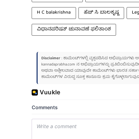
H C balakrishna
ಹೆಚ್ ಸಿ ಬಾಲಕೃಷ್ಣ
Leg
ವಿಧಾನಪರಿಷತ್ ಚುನಾವಣೆ ಫಲಿತಾಂಶ
Disclaimer
: ಕಾಮೆಂಟ್‌ಗಳಲ್ಲಿ ವ್ಯಕ್ತಪಡಿಸಿದ ಅಭಿಪ್ರಾಯಗಳು
kannadaprabha.com
ನ ಅಭಿಪ್ರಾಯಗಳನ್ನು ಪ್ರತಿಬಿಂಬಿಸುವುದಿ
ಅಥವಾ ಅಶ್ಲೀಲವಾದ ಯಾವುದೇ ಕಾಮೆಂಟ್‌ಗಳು ಭಾರತ ಸರ್ಕಾರದ ಮ
ಕಾಮೆಂಟ್‌ಗಳ ವಿರುದ್ಧ ಸೂಕ್ತ ಕಾನೂನು ಕ್ರಮ ಕೈಗೊಳ್ಳಲಾಗುವುದ