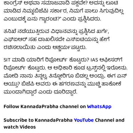
ಕಾಂಗ್ರೆಸ್ ಅಥವಾ ಸಮಾಜವಾದಿ ಪಕ್ಷವೇ? ಅದನ್ನು ಲೂಟಿ
ಮಾಡಿದ ನಿಮ್ಮ(ಬಿಜೆಪಿ) ಸರ್ಕಾರ, ನಿಮಗೆ ಪಾಲು ಸಿಗುವುದಿಲ್ಲ
ಎಂಬುದಕ್ಕೆ ಏನು ಗ್ಯಾರಂಟಿ?" ಎಂದು ಪ್ರಶ್ನಿಸಿದರು.
ತನಿಖೆ ನಡೆಯುತ್ತಿರುವ ವಿಧಾನವನ್ನು ಪ್ರಶ್ನಿಸಿದ ಖರ್ಗೆ,
ಎಫ್‌ಐಆರ್ ಸಹ ದಾಖಲಿಸದೇ ಎಸ್‌ಐಟಿಯನ್ನು ಹೇಗೆ
ರಚಿಸಲಾಯಿತು ಎಂದು ಆಶ್ಚರ್ಯಪಟ್ಟರು.
SIT ಮಾಡಿ ಯಾರಿಗೆ ರಿಪೋರ್ಟ್ ಕೊಟ್ಟರು? IAS ಆಫೀಸರ್‌ಗೆ
ರಿಪೋರ್ಟ್ ಕೊಟ್ಟರು. ಆ ಅಧಿಕಾರಿ ಕೂಡ ಟ್ರಸ್ಟ್‌ನಲ್ಲಿ ಇರೋನು.
ಮೋದಿ ನಾನು ತಿನ್ನಲ್ಲ, ತಿನ್ನೋರಿಗೂ ಬಿಡಲ್ಲ ಅಂದ್ರು. ಈಗ ಏನ್
ಆಯ್ತು? ಬಿಜೆಪಿ ಅವರು ಈ ಹಗರಣವನ್ನು ಮುಚ್ಚಿ ಹಾಕೋಕೆ
ಮುಂದಾಗಿದ್ದಾರೆ ಎಂದು ದೂರಿದ್ದಾರೆ.
Follow KannadaPrabha channel on
WhatsApp
Subscribe to KannadaPrabha
YouTube
Channel and
watch Videos