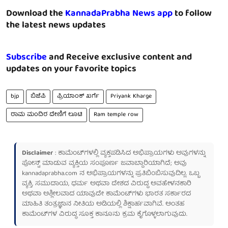
Download the
KannadaPrabha News app
to follow
the latest news updates
Subscribe
and Receive exclusive content and
updates on your favorite topics
bjp
ಬಿಜೆಪಿ
ಪ್ರಿಯಾಂಕ್ ಖರ್ಗೆ
Priyank Kharge
ರಾಮ ಮಂದಿರ ದೇಣಿಗೆ ಲೂಟಿ
Ram temple row
Disclaimer
: ಕಾಮೆಂಟ್‌ಗಳಲ್ಲಿ ವ್ಯಕ್ತಪಡಿಸಿದ ಅಭಿಪ್ರಾಯಗಳು ಅವುಗಳನ್ನು
ಪೋಸ್ಟ್ ಮಾಡುವ ವ್ಯಕ್ತಿಯ ಸಂಪೂರ್ಣ ಜವಾಬ್ದಾರಿಯಾಗಿದೆ; ಅವು
kannadaprabha.com
ನ ಅಭಿಪ್ರಾಯಗಳನ್ನು ಪ್ರತಿಬಿಂಬಿಸುವುದಿಲ್ಲ. ಒಬ್ಬ
ವ್ಯಕ್ತಿ, ಸಮುದಾಯ, ಧರ್ಮ ಅಥವಾ ದೇಶದ ವಿರುದ್ಧ ಅವಹೇಳನಕಾರಿ
ಅಥವಾ ಅಶ್ಲೀಲವಾದ ಯಾವುದೇ ಕಾಮೆಂಟ್‌ಗಳು ಭಾರತ ಸರ್ಕಾರದ
ಮಾಹಿತಿ ತಂತ್ರಜ್ಞಾನ ನೀತಿಯ ಅಡಿಯಲ್ಲಿ ಶಿಕ್ಷಾರ್ಹವಾಗಿವೆ. ಅಂತಹ
ಕಾಮೆಂಟ್‌ಗಳ ವಿರುದ್ಧ ಸೂಕ್ತ ಕಾನೂನು ಕ್ರಮ ಕೈಗೊಳ್ಳಲಾಗುವುದು.