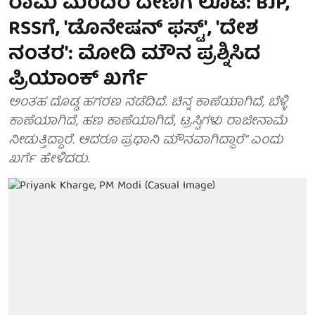
ರಾಮ ಮಂದಿರ ದೇಣಿಗೆ ಲೂಟಿ: BJP,
RSSಗೆ, 'ಡೊನೇಷನ್ ಫಸ್ಟ್', 'ದೇಶ
ನಂತರ': ಮೋದಿ ಮೌನ ಪ್ರಶ್ನಿಸಿದ
ಪ್ರಿಯಾಂಕ್ ಖರ್ಗೆ
ಅಂತಹ ದೊಡ್ಡ ಹಗರಣ ನಡೆದಿದೆ. ಚಿನ್ನ ಕಾಣೆಯಾಗಿದೆ, ಬೆಳ್ಳಿ
ಕಾಣೆಯಾಗಿದೆ, ಹಣ ಕಾಣೆಯಾಗಿದೆ, ಟ್ರಸ್ಟಿಗಳು ರಾಜೀನಾಮೆ
ನೀಡುತ್ತಿದ್ದಾರೆ. ಆದರೂ ಪ್ರಧಾನಿ ಮೌನವಾಗಿದ್ದಾರೆ" ಎಂದು
ಖರ್ಗೆ ಹೇಳಿದರು.