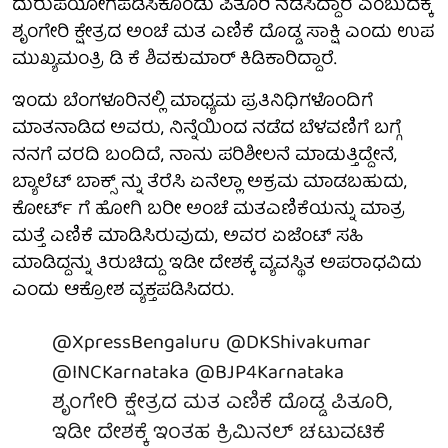
ದುರುಪಯೋಗಪಡಿಸಿಕೊಂಡು ಪಿತೂರಿ ನಡೆಸಿದ್ದಾರೆ ಎಂಬುದಕ್ಕೆ
ಶೃಂಗೇರಿ ಕ್ಷೇತ್ರದ ಅಂಚೆ ಮತ ಎಣಿಕೆ ದೊಡ್ಡ ಸಾಕ್ಷಿ ಎಂದು ಉಪ
ಮುಖ್ಯಮಂತ್ರಿ ಡಿ ಕೆ ಶಿವಕುಮಾರ್ ಕಿಡಿಕಾರಿದ್ದಾರೆ.
ಇಂದು ಬೆಂಗಳೂರಿನಲ್ಲಿ ಮಾಧ್ಯಮ ಪ್ರತಿನಿಧಿಗಳೊಂದಿಗೆ
ಮಾತನಾಡಿದ ಅವರು, ನಿನ್ನೆಯಿಂದ ನಡೆದ ಬೆಳವಣಿಗೆ ಬಗ್ಗೆ
ನನಗೆ ವರದಿ ಬಂದಿದೆ, ನಾನು ಪರಿಶೀಲನೆ ಮಾಡುತ್ತಿದ್ದೇನೆ,
ಬ್ಯಾಲೆಟ್ ಬಾಕ್ಸ್ ನ್ನು ತೆರೆಸಿ ಏನೆಲ್ಲಾ ಅಕ್ರಮ ಮಾಡಬಹುದು,
ಕೋರ್ಟ್ ಗೆ ಹೋಗಿ ಬರೀ ಅಂಚೆ ಮತಎಣಿಕೆಯನ್ನು ಮಾತ್ರ
ಮತ್ತೆ ಎಣಿಕೆ ಮಾಡಿಸಿರುವುದು, ಅವರ ಏಜೆಂಟ್ ಸಹಿ
ಮಾಡಿದ್ದನ್ನು ತಿರುಚಿದ್ದು ಇಡೀ ದೇಶಕ್ಕೆ ವ್ಯವಸ್ಥಿತ ಅಪರಾಧವಿದು
ಎಂದು ಆಕ್ರೋಶ ವ್ಯಕ್ತಪಡಿಸಿದರು.
@XpressBengaluru
@DKShivakumar
@INCKarnataka
@BJP4Karnataka
ಶೃಂಗೇರಿ ಕ್ಷೇತ್ರದ ಮತ ಎಣಿಕೆ ದೊಡ್ಡ ಪಿತೂರಿ,
ಇಡೀ ದೇಶಕ್ಕೆ ಇಂತಹ ಕ್ರಿಮಿನಲ್ ಚಟುವಟಿಕೆ