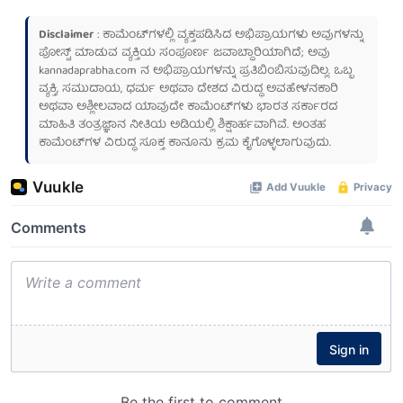
Disclaimer
: ಕಾಮೆಂಟ್‌ಗಳಲ್ಲಿ ವ್ಯಕ್ತಪಡಿಸಿದ ಅಭಿಪ್ರಾಯಗಳು ಅವುಗಳನ್ನು
ಪೋಸ್ಟ್ ಮಾಡುವ ವ್ಯಕ್ತಿಯ ಸಂಪೂರ್ಣ ಜವಾಬ್ದಾರಿಯಾಗಿದೆ; ಅವು
kannadaprabha.com
ನ ಅಭಿಪ್ರಾಯಗಳನ್ನು ಪ್ರತಿಬಿಂಬಿಸುವುದಿಲ್ಲ. ಒಬ್ಬ
ವ್ಯಕ್ತಿ, ಸಮುದಾಯ, ಧರ್ಮ ಅಥವಾ ದೇಶದ ವಿರುದ್ಧ ಅವಹೇಳನಕಾರಿ
ಅಥವಾ ಅಶ್ಲೀಲವಾದ ಯಾವುದೇ ಕಾಮೆಂಟ್‌ಗಳು ಭಾರತ ಸರ್ಕಾರದ
ಮಾಹಿತಿ ತಂತ್ರಜ್ಞಾನ ನೀತಿಯ ಅಡಿಯಲ್ಲಿ ಶಿಕ್ಷಾರ್ಹವಾಗಿವೆ. ಅಂತಹ
ಕಾಮೆಂಟ್‌ಗಳ ವಿರುದ್ಧ ಸೂಕ್ತ ಕಾನೂನು ಕ್ರಮ ಕೈಗೊಳ್ಳಲಾಗುವುದು.