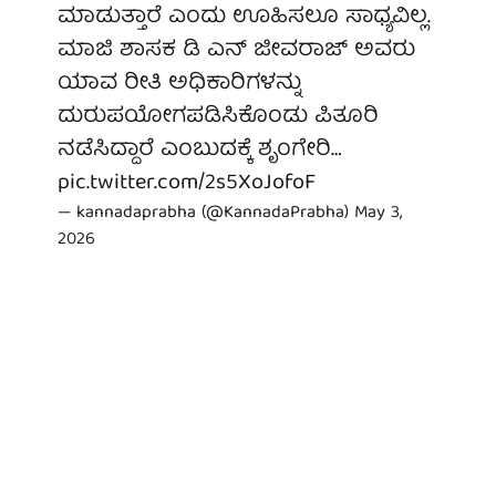
ಮಾಡುತ್ತಾರೆ ಎಂದು ಊಹಿಸಲೂ ಸಾಧ್ಯವಿಲ್ಲ.
ಮಾಜಿ ಶಾಸಕ ಡಿ ಎನ್ ಜೀವರಾಜ್ ಅವರು
ಯಾವ ರೀತಿ ಅಧಿಕಾರಿಗಳನ್ನು
ದುರುಪಯೋಗಪಡಿಸಿಕೊಂಡು ಪಿತೂರಿ
ನಡೆಸಿದ್ದಾರೆ ಎಂಬುದಕ್ಕೆ ಶೃಂಗೇರಿ…
pic.twitter.com/2s5XoJofoF
— kannadaprabha (@KannadaPrabha)
May 3,
2026