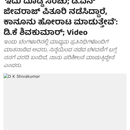
'ಇದು ದೊಡ್ಡ ಸಂಚು; ಡಿ.ಎನ್
ಜೀವರಾಜ್ ಪಿತೂರಿ ನಡೆಸಿದ್ದಾರೆ,
ಕಾನೂನು ಹೋರಾಟ ಮಾಡುತ್ತೇವೆ':
ಡಿ.ಕೆ ಶಿವಕುಮಾರ್; Video
ಇಂದು ಬೆಂಗಳೂರಿನಲ್ಲಿ ಮಾಧ್ಯಮ ಪ್ರತಿನಿಧಿಗಳೊಂದಿಗೆ
ಮಾತನಾಡಿದ ಅವರು, ನಿನ್ನೆಯಿಂದ ನಡೆದ ಬೆಳವಣಿಗೆ ಬಗ್ಗೆ
ನನಗೆ ವರದಿ ಬಂದಿದೆ, ನಾನು ಪರಿಶೀಲನೆ ಮಾಡುತ್ತಿದ್ದೇನೆ
ಎಂದರು.