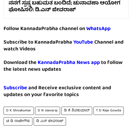
ನನಗೆ ಸ್ಪಷ್ಟ ಬಹುಮತ ಬಂದಿದೆ; ಚುನಾವಣಾ ಆಯೋಗ
ಘೋಷಿಸಲಿ: ಡಿ.ಎನ್ ಜೀವರಾಜ್
Follow KannadaPrabha channel on
WhatsApp
Subscribe to KannadaPrabha
YouTube
Channel and
watch Videos
Download the
KannadaPrabha News app
to follow
the latest news updates
Subscribe
and Receive exclusive content and
updates on your favorite topics
D K Shivakumar
D N Jeevaraj
ಡಿ ಕೆ ಶಿವಕುಮಾರ್
T D Raje Gowda
ಟಿ ಡಿ ರಾಜೇಗೌಡ
ಡಿ ಎನ್ ಜೀವರಾಜ್