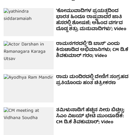
'ಕೋಮುವಾದಿಗಳ ಪ್ರಯತ್ನದಿಂದ
ಭಾರತ ಹಿಂದೂ ರಾಷ್ಟ್ರವಾದರೆ ಜಾತಿ
ಹೆಸರಲ್ಲಿ ಶೋಷಣೆ; ಅಹಿಂದ ವರ್ಗದ
ದೊಡ್ಡ ಶತ್ರು ಮನುವಾದಿಗಳು'; Video
ರಾಮನಗರದಲ್ಲಿ 'ಡಿ ಬಾಸ್' ಎಂದು
ಕಿರುಚಾಡಿದ ಅಭಿಮಾನಿಗಳು; CM ಡಿ.ಕೆ
ಶಿವಕುಮಾರ್ ಗರಂ; Video
ರಾಮ ಮಂದಿರದಲ್ಲಿ ದೇಣಿಗೆ ಸಂಗ್ರಹದ
ಪ್ರತಿಯೊಂದು ಹಂತ ಚಿತ್ರೀಕರಣ
ತಮಿಳುನಾಡಿಗೆ ಹೆಚ್ಚಿನ ನೀರು ಬಿಟ್ಟಿಲ್ಲ;
ಸಿಎಂ ವಿಜಯ್ ಭೇಟಿ ಮುಂದೂಡಿಕೆ:
CM ಡಿ.ಕೆ ಶಿವಕುಮಾರ್; Video