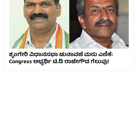
ಶೃಂಗೇರಿ ವಿಧಾನಸಭಾ ಚುನಾವಣೆ ಮರು ಎಣಿಕೆ:
Congress ಅಭ್ಯರ್ಥಿ ಟಿ.ಡಿ ರಾಜೇಗೌಡ ಗೆಲುವು!