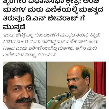
ಶೃಂಗೇರಿ ವಿಧಾನಸಭಾ ಕ್ಷೇತ್ರ: ಅಂಚೆ
ಮತಗಳ ಮರು ಎಣಿಕೆಯಲ್ಲಿ ಮಹತ್ವದ
ತಿರುವು; ಡಿ.ಎನ್ ಜೀವರಾಜ್ ಗೆ
ಮುನ್ನಡೆ
ಇಂದು ಬೆಳಗ್ಗೆ ಎಲ್ಲ ಗೊಂದಲಗಳಿಗೆ ಮಹತ್ವದ ತಿರುವು ಸಿಕ್ಕಿದೆ.
2023ರ ಮೇ 13 ರಂದು ನಡೆದಿದ್ದ ಮತ ಎಣಿಕೆ ವೇಳೆ ಸಿಂಧು
(Valid) ಎಂದು ಪರಿಗಣಿಸಲಾಗಿದ್ದ ಮತಗಳು, ಈಗಿನ ಮರು
ಎಣಿಕೆ ವೇಳೆ ತಿರಸ್ಕೃತಗೊಂಡಿವೆ.