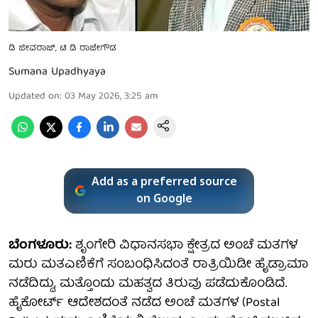
ಡಿ ಜೀವರಾಜ್, ಟಿ ಡಿ ರಾಜೇಗೌಡ
Sumana Upadhyaya
Updated on
:
03 May 2026, 3:25 am
Add as a preferred source
on Google
ಬೆಂಗಳೂರು:
ಶೃಂಗೇರಿ ವಿಧಾನಸಭಾ ಕ್ಷೇತ್ರದ ಅಂಚೆ ಮತಗಳ
ಮರು ಮತ‌ಎಣಿಕೆಗೆ ಸಂಬಂಧಿಸಿದಂತೆ ರಾತ್ರಿಯಿಡೀ ಹೈಡ್ರಾಮಾ
ನಡೆದಿದ್ದು, ಮತ್ತೊಂದು ಮಹತ್ವದ ತಿರುವು ಪಡೆದುಕೊಂಡಿದೆ.
ಹೈಕೋರ್ಟ್ ಆದೇಶದಂತೆ ನಡೆದ ಅಂಚೆ ಮತಗಳ (Postal