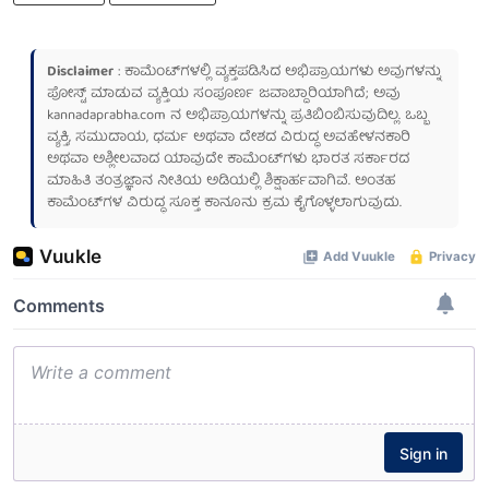
Disclaimer
: ಕಾಮೆಂಟ್‌ಗಳಲ್ಲಿ ವ್ಯಕ್ತಪಡಿಸಿದ ಅಭಿಪ್ರಾಯಗಳು ಅವುಗಳನ್ನು
ಪೋಸ್ಟ್ ಮಾಡುವ ವ್ಯಕ್ತಿಯ ಸಂಪೂರ್ಣ ಜವಾಬ್ದಾರಿಯಾಗಿದೆ; ಅವು
kannadaprabha.com
ನ ಅಭಿಪ್ರಾಯಗಳನ್ನು ಪ್ರತಿಬಿಂಬಿಸುವುದಿಲ್ಲ. ಒಬ್ಬ
ವ್ಯಕ್ತಿ, ಸಮುದಾಯ, ಧರ್ಮ ಅಥವಾ ದೇಶದ ವಿರುದ್ಧ ಅವಹೇಳನಕಾರಿ
ಅಥವಾ ಅಶ್ಲೀಲವಾದ ಯಾವುದೇ ಕಾಮೆಂಟ್‌ಗಳು ಭಾರತ ಸರ್ಕಾರದ
ಮಾಹಿತಿ ತಂತ್ರಜ್ಞಾನ ನೀತಿಯ ಅಡಿಯಲ್ಲಿ ಶಿಕ್ಷಾರ್ಹವಾಗಿವೆ. ಅಂತಹ
ಕಾಮೆಂಟ್‌ಗಳ ವಿರುದ್ಧ ಸೂಕ್ತ ಕಾನೂನು ಕ್ರಮ ಕೈಗೊಳ್ಳಲಾಗುವುದು.