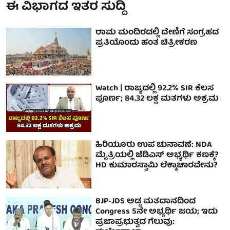
ಈ ವಿಭಾಗದ ಇತರ ಸುದ್ದಿ
ರಾಮ ಮಂದಿರದಲ್ಲಿ ದೇಣಿಗೆ ಸಂಗ್ರಹದ
ಪ್ರತಿಯೊಂದು ಹಂತ ಚಿತ್ರೀಕರಣ
Watch | ರಾಜ್ಯದಲ್ಲಿ 92.2% SIR ಕೆಲಸ
ಪೂರ್ಣ; 84.32 ಲಕ್ಷ ಮತಗಳು ಅಕ್ರಮ
ಹಿರಿಯೂರು ಉಪ ಚುನಾವಣೆ: NDA
ಮೈತ್ರಿಯಲ್ಲಿ ಜೆಡಿಎಸ್ ಅಭ್ಯರ್ಥಿ ಕಣಕ್ಕೆ?
HD ಕುಮಾರಸ್ವಾಮಿ ಲೆಕ್ಕಾಚಾರವೇನು?
BJP-JDS ಅಡ್ಡ ಮತದಾನದಿಂದ
Congress 5ನೇ ಅಭ್ಯರ್ಥಿ ಜಯ; ಇದು
ಪ್ರಜಾಪ್ರಭುತ್ವದ ಗೆಲುವು: