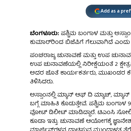
Add as a pre
ಬೆಂಗಳೂರು:
ಪಶ್ಚಿಮ ಬಂಗಾಳ ಮತ್ತು ಅಸ್ಸಾಂನ
ಕುಮಾರ್‌ರಿಂದ ಬಿಜೆಪಿಗೆ ಗೆಲುವಾಗಿದೆ ಎಂದ
ಪಂಚರಾಜ್ಯ ಚುನಾವಣೆ ಮತ್ತು ಉಪ ಚುನಾವಣೆ ಫ
ಉಪ ಚುನಾವಣೆಯಲ್ಲಿ ನಿರೀಕ್ಷೆಯಂತೆ 2 ಕ್ಷೇತ್ರದ
ಅದರ ಜೊತೆ ಕಾರ್ಯಕರ್ತರು, ಮುಖಂಡರ ಕೆಲಸ
ತಿಳಿಸಿದರು.
ಅಸ್ಸಾಂನಲ್ಲಿ ಮ್ಯಾನ್ ಆಫ್ ದಿ ಮ್ಯಾಚ್, ಮ್ಯಾನ
ಬಗ್ಗೆ ಮಾಹಿತಿ ಕೊಡುತ್ತೇವೆ. ಪಶ್ಚಿಮ ಬಂಗಾ
ವೋಟ್ ಡಿಲೀಟ್ ಮಾಡಿದ್ದಾರೆ. ಟಿಎಂಸಿ ಸೋಲಿ
ಕೂಡಾ ಇತ್ತು. ಚುನಾವಣೆ ಆಯೋಗಕ್ಕೆ ಜ್ಞಾನೇ
ಮಾರ್ಜಿನ್‌ಗಳನ್ನ ದಾಟಿಸುವ ಮುಂದಾಳತ್ವ ತೆಗೆ