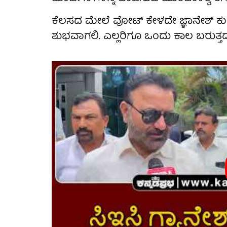
ಕೆಲಸದ ಮೇಲೆ ವೋಟ್ ಕೇಳದೇ ಜ್ಞಾನೇಶ್ ಕುಮಾ
ಶುಭವಾಗಲಿ. ಎಲ್ಲರಿಗೂ ಒಂದು ಕಾಲ ಬರುತ್ತದೆ