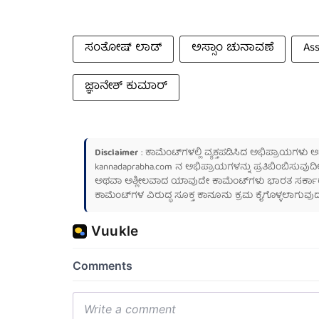
ಸಂತೋಷ್ ಲಾಡ್
ಅಸ್ಸಾಂ ಚುನಾವಣೆ
As
ಜ್ಞಾನೇಶ್ ಕುಮಾರ್
Disclaimer
: ಕಾಮೆಂಟ್‌ಗಳಲ್ಲಿ ವ್ಯಕ್ತಪಡಿಸಿದ ಅಭಿಪ್ರಾಯಗಳು
kannadaprabha.com
ನ ಅಭಿಪ್ರಾಯಗಳನ್ನು ಪ್ರತಿಬಿಂಬಿಸುವುದಿ
ಅಥವಾ ಅಶ್ಲೀಲವಾದ ಯಾವುದೇ ಕಾಮೆಂಟ್‌ಗಳು ಭಾರತ ಸರ್ಕಾರದ ಮ
ಕಾಮೆಂಟ್‌ಗಳ ವಿರುದ್ಧ ಸೂಕ್ತ ಕಾನೂನು ಕ್ರಮ ಕೈಗೊಳ್ಳಲಾಗುವುದ