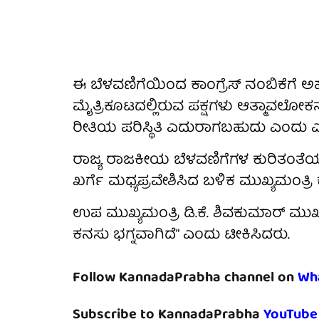
ಈ ಬೆಳವಣಿಗೆಯಿಂದ ಕಾಂಗ್ರೆಸ್ ನಂಬಿಕೆಗೆ ಅರ್
ಮೈತ್ರಿಕೂಟದಲ್ಲಿರುವ ಪಕ್ಷಗಳು ಆತ್ಮಾವಲೋಕನ
ರೀತಿಯ ಪರಿಸ್ಥಿತಿ ಎದುರಾಗಬಹುದು ಎಂದು ಎಚ್ಚ
ರಾಜ್ಯ ರಾಜಕೀಯ ಬೆಳವಣಿಗೆಗಳ ಕುರಿತಂತೆಯೂ 
ಖರ್ಗೆ ಮಧ್ಯಪ್ರವೇಶಿಸಿದ ಬಳಿಕ ಮುಖ್ಯಮಂತ್ರಿ
ಉಪ ಮುಖ್ಯಮಂತ್ರಿ ಡಿ.ಕೆ. ಶಿವಕುಮಾರ್ ಮುಖ
ಕನಸು ಭಗ್ನವಾಗಿದೆ” ಎಂದು ಟೀಕಿಸಿದರು.
Follow KannadaPrabha channel on
Wh
Subscribe to KannadaPrabha
YouTube