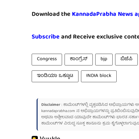
Download the
KannadaPrabha News a
Subscribe
and Receive exclusive conte
Congress
ಕಾಂಗ್ರೆಸ್
bjp
ಬಿಜೆಪಿ
ಇಂಡಿಯಾ ಒಕ್ಕೂಟ
INDIA block
Disclaimer
: ಕಾಮೆಂಟ್‌ಗಳಲ್ಲಿ ವ್ಯಕ್ತಪಡಿಸಿದ ಅಭಿಪ್ರಾಯಗಳು
kannadaprabha.com
ನ ಅಭಿಪ್ರಾಯಗಳನ್ನು ಪ್ರತಿಬಿಂಬಿಸುವುದಿ
ಅಥವಾ ಅಶ್ಲೀಲವಾದ ಯಾವುದೇ ಕಾಮೆಂಟ್‌ಗಳು ಭಾರತ ಸರ್ಕಾರದ ಮ
ಕಾಮೆಂಟ್‌ಗಳ ವಿರುದ್ಧ ಸೂಕ್ತ ಕಾನೂನು ಕ್ರಮ ಕೈಗೊಳ್ಳಲಾಗುವುದ