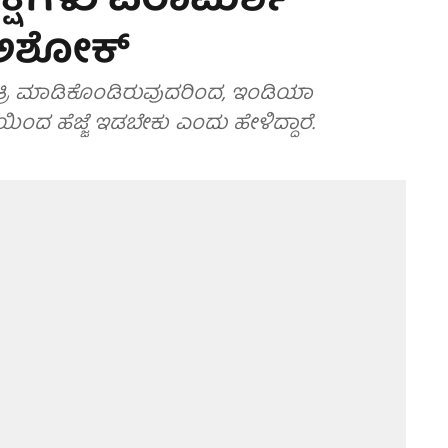
್ಷಗಳು ಪರಾಮರ್ಶೆ
್.ಅಶೋಕ್
ೈತ್ರಿ ಮಾಡಿಕೊಂಡಿರುವುದರಿಂದ, ಇಂಡಿಯಾ
ಯಿಂದ ಹೆಜ್ಜೆ ಇಡಬೇಕು ಎಂದು ಹೇಳಿದ್ದಾರೆ.