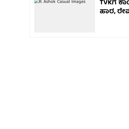
TVKಗೆ ಕಾ
ಹಾರ, ರೇಷ್