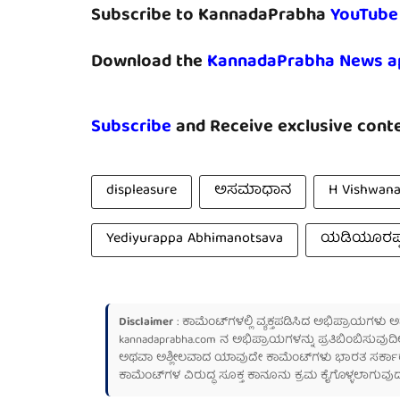
Subscribe to KannadaPrabha
YouTube
Download the
KannadaPrabha News a
Subscribe
and Receive exclusive conte
displeasure
ಅಸಮಾಧಾನ
H Vishwana
Yediyurappa Abhimanotsava
ಯಡಿಯೂರಪ್ಪ
Disclaimer
: ಕಾಮೆಂಟ್‌ಗಳಲ್ಲಿ ವ್ಯಕ್ತಪಡಿಸಿದ ಅಭಿಪ್ರಾಯಗಳು
kannadaprabha.com
ನ ಅಭಿಪ್ರಾಯಗಳನ್ನು ಪ್ರತಿಬಿಂಬಿಸುವುದಿ
ಅಥವಾ ಅಶ್ಲೀಲವಾದ ಯಾವುದೇ ಕಾಮೆಂಟ್‌ಗಳು ಭಾರತ ಸರ್ಕಾರದ ಮ
ಕಾಮೆಂಟ್‌ಗಳ ವಿರುದ್ಧ ಸೂಕ್ತ ಕಾನೂನು ಕ್ರಮ ಕೈಗೊಳ್ಳಲಾಗುವುದ