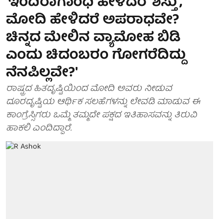
'ಇಂದಿರಾಗಾಂಧಿ ಹೇಳಿದರೆ 'ಶಿಸ್ತು',
ಮೋದಿ ಹೇಳಿದರೆ ಅಪರಾಧವೇ?
ಚಿನ್ನದ ಮೇಲಿನ ವ್ಯಾಮೋಹ ಬಿಡಿ
ಎಂದು ಚಿದಂಬರಂ ಗೋಗರೆದಿದ್ದು
ನೆನಪಿಲ್ಲವೇ?'
ರಾಷ್ಟ್ರದ ಹಿತದೃಷ್ಟಿಯಿಂದ ಮೋದಿ ಅವರು ನೀಡುವ
ದೂರದೃಷ್ಟಿಯ ಆರ್ಥಿಕ ಸಲಹೆಗಳನ್ನು ಲೇವಡಿ ಮಾಡುವ ಈ
ಕಾಂಗ್ರೆಸ್ಸಿಗರು ಒಮ್ಮೆ ತಮ್ಮದೇ ಪಕ್ಷದ ಇತಿಹಾಸವನ್ನು ತಿರುವಿ
ಹಾಕಲಿ ಎಂದಿದ್ದಾರೆ.