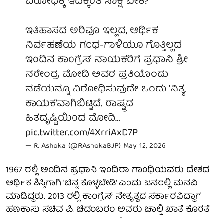
ವಿರೋಧಕ್ಕೆ ಇದಕ್ಕಿಂತ ಸಾಕ್ಷಿ ಬೇಕೆ?
ಇತಿಹಾಸದ ಅರಿವೂ ಇಲ್ಲದ, ಆರ್ಥಿಕ
ನಿರ್ವಹಣೆಯ ಗಂಧ-ಗಾಳಿಯೂ ಗೊತ್ತಿಲ್ಲದ
ಇಂದಿನ ಕಾಂಗ್ರೆಸ್ ನಾಯಕರಿಗೆ ಪ್ರಧಾನಿ ಶ್ರೀ
ನರೇಂದ್ರ ಮೋದಿ ಅವರ ಪ್ರತಿಯೊಂದು
ನಡೆಯನ್ನೂ ವಿರೋಧಿಸುವುದೇ ಒಂದು ‘ನಿತ್ಯ
ಕಾಯಕ’ವಾಗಿಬಿಟ್ಟಿದೆ. ರಾಷ್ಟ್ರದ
ಹಿತದೃಷ್ಟಿಯಿಂದ ಮೋದಿ…
pic.twitter.com/4XrriAxD7P
— R. Ashoka (@RAshokaBJP)
May 12, 2026
1967 ರಲ್ಲಿ ಅಂದಿನ ಪ್ರಧಾನಿ ಇಂದಿರಾ ಗಾಂಧಿಯವರು ದೇಶದ
ಆರ್ಥಿಕ ಶಿಸ್ತಿಗಾಗಿ 'ಚಿನ್ನ ಕೊಳ್ಳಬೇಡಿ' ಎಂದು ಜನರಲ್ಲಿ ಮನವಿ
ಮಾಡಿದ್ದರು. 2013 ರಲ್ಲಿ ಕಾಂಗ್ರೆಸ್ ನೇತೃತ್ವದ ಸರ್ಕಾರವಿದ್ದಾಗ
ಹಣಕಾಸು ಸಚಿವ ಪಿ. ಚಿದಂಬರಂ ಅವರು ಚಾಲ್ತಿ ಖಾತೆ ಕೊರತೆ