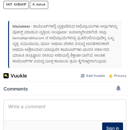
ಆರ್. ಅಶೋಕ್
R. Ashok
Disclaimer
: ಕಾಮೆಂಟ್‌ಗಳಲ್ಲಿ ವ್ಯಕ್ತಪಡಿಸಿದ ಅಭಿಪ್ರಾಯಗಳು ಅವುಗಳನ್ನು
ಪೋಸ್ಟ್ ಮಾಡುವ ವ್ಯಕ್ತಿಯ ಸಂಪೂರ್ಣ ಜವಾಬ್ದಾರಿಯಾಗಿದೆ; ಅವು
kannadaprabha.com
ನ ಅಭಿಪ್ರಾಯಗಳನ್ನು ಪ್ರತಿಬಿಂಬಿಸುವುದಿಲ್ಲ. ಒಬ್ಬ
ವ್ಯಕ್ತಿ, ಸಮುದಾಯ, ಧರ್ಮ ಅಥವಾ ದೇಶದ ವಿರುದ್ಧ ಅವಹೇಳನಕಾರಿ
ಅಥವಾ ಅಶ್ಲೀಲವಾದ ಯಾವುದೇ ಕಾಮೆಂಟ್‌ಗಳು ಭಾರತ ಸರ್ಕಾರದ
ಮಾಹಿತಿ ತಂತ್ರಜ್ಞಾನ ನೀತಿಯ ಅಡಿಯಲ್ಲಿ ಶಿಕ್ಷಾರ್ಹವಾಗಿವೆ. ಅಂತಹ
ಕಾಮೆಂಟ್‌ಗಳ ವಿರುದ್ಧ ಸೂಕ್ತ ಕಾನೂನು ಕ್ರಮ ಕೈಗೊಳ್ಳಲಾಗುವುದು.